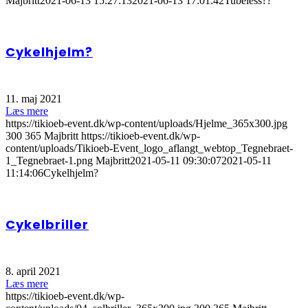
Majbritt
2021-06-13 15:27:13
2021-06-13 17:01:42
Tubeless??
Cykelhjelm?
11. maj 2021
Læs mere
https://tikioeb-event.dk/wp-content/uploads/Hjelme_365x300.jpg
300
365
Majbritt
https://tikioeb-event.dk/wp-
content/uploads/Tikioeb-Event_logo_aflangt_webtop_Tegnebraet-
1_Tegnebraet-1.png
Majbritt
2021-05-11 09:30:07
2021-05-11
11:14:06
Cykelhjelm?
Cykelbriller
8. april 2021
Læs mere
https://tikioeb-event.dk/wp-