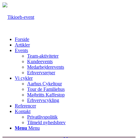
Forside
Artikler
Events
Team-aktiviteter
Kundeevents
Medarbejderevents
Erhvervsrejser
Vi cykler
Aarhus Cykeltour
Tour de Familiehus
Majbritts Kaffestop
Erhvervscykling
Referencer
Kontakt
Privatlivspolitik
Tilmeld nyhedsbrev
Menu
Menu