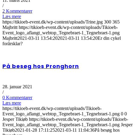
11. marts 2021
/
2 Kommentarer
Læs mere
https://tikioeb-event.dk/wp-content/uploads/Trine.jpg
300
365
Majbritt
https://tikioeb-event.dk/wp-content/uploads/Tikioeb-
Event_logo_aflangt_webtop_Tegnebraet-1_Tegnebraet-1.png
Majbritt
2021-03-11 13:54:20
2021-03-11 13:54:20
Er din cykel
forårsklar?
På besøg hos Pronghorn
28. januar 2021
/
0 Kommentarer
Læs mere
https://tikioeb-event.dk/wp-content/uploads/Tikioeb-
Event_logo_aflangt_webtop_Tegnebraet-1_Tegnebraet-1.png
0
0
Jesper Tikiøb
https://tikioeb-event.dk/wp-content/uploads/Tikioeb-
Event_logo_aflangt_webtop_Tegnebraet-1_Tegnebraet-1.png
Jesper
Tikiøb
2021-01-28 17:11:25
2021-03-11 11:04:36
På besøg hos