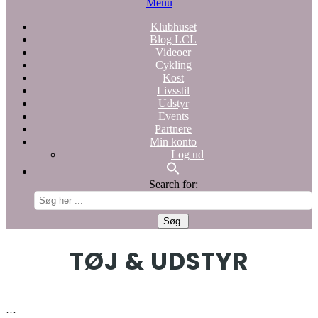
Menu
Klubhuset
Blog LCL
Videoer
Cykling
Kost
Livsstil
Udstyr
Events
Partnere
Min konto
Log ud
Search for:
TØJ & UDSTYR
…