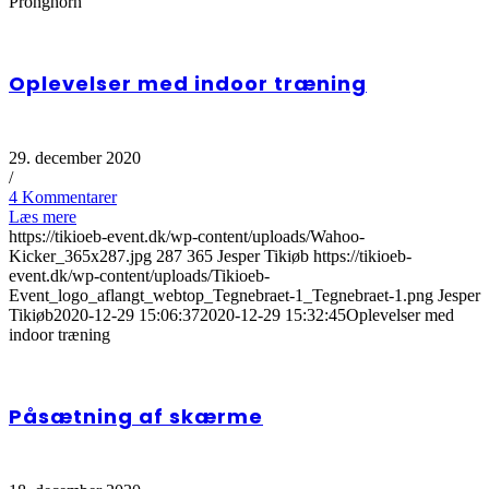
Pronghorn
Oplevelser med indoor træning
29. december 2020
/
4 Kommentarer
Læs mere
https://tikioeb-event.dk/wp-content/uploads/Wahoo-
Kicker_365x287.jpg
287
365
Jesper Tikiøb
https://tikioeb-
event.dk/wp-content/uploads/Tikioeb-
Event_logo_aflangt_webtop_Tegnebraet-1_Tegnebraet-1.png
Jesper
Tikiøb
2020-12-29 15:06:37
2020-12-29 15:32:45
Oplevelser med
indoor træning
Påsætning af skærme