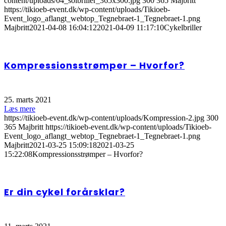
content/uploads/04_solbriller_365x300.jpg
300
365
Majbritt
https://tikioeb-event.dk/wp-content/uploads/Tikioeb-
Event_logo_aflangt_webtop_Tegnebraet-1_Tegnebraet-1.png
Majbritt
2021-04-08 16:04:12
2021-04-09 11:17:10
Cykelbriller
Kompressionsstrømper – Hvorfor?
25. marts 2021
Læs mere
https://tikioeb-event.dk/wp-content/uploads/Kompression-2.jpg
300
365
Majbritt
https://tikioeb-event.dk/wp-content/uploads/Tikioeb-
Event_logo_aflangt_webtop_Tegnebraet-1_Tegnebraet-1.png
Majbritt
2021-03-25 15:09:18
2021-03-25
15:22:08
Kompressionsstrømper – Hvorfor?
Er din cykel forårsklar?