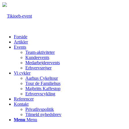
Forside
Artikler
Events
Team-aktiviteter
Kundeevents
Medarbejderevents
Erhvervsrejser
Vi cykler
Aarhus Cykeltour
Tour de Familiehus
Majbritts Kaffestop
Erhvervscykling
Referencer
Kontakt
Privatlivspolitik
Tilmeld nyhedsbrev
Menu
Menu