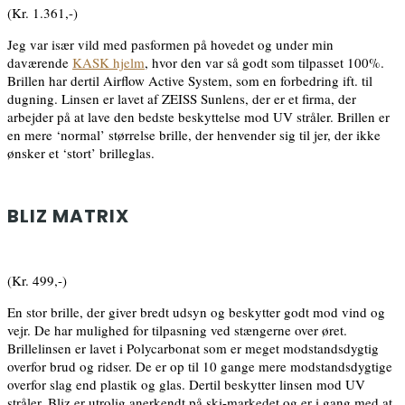
(Kr. 1.361,-)
Jeg var især vild med pasformen på hovedet og under min
daværende
KASK hjelm
, hvor den var så godt som tilpasset 100%.
Brillen har dertil Airflow Active System, som en forbedring ift. til
dugning. Linsen er lavet af ZEISS Sunlens, der er et firma, der
arbejder på at lave den bedste beskyttelse mod UV stråler. Brillen er
en mere ‘normal’ størrelse brille, der henvender sig til jer, der ikke
ønsker et ‘stort’ brilleglas.
BLIZ MATRIX
(Kr. 499,-)
En stor brille, der giver bredt udsyn og beskytter godt mod vind og
vejr. De har mulighed for tilpasning ved stængerne over øret.
Brillelinsen er lavet i Polycarbonat som er meget modstandsdygtig
overfor brud og ridser. De er op til 10 gange mere modstandsdygtige
overfor slag end plastik og glas. Dertil beskytter linsen mod UV
stråler. Bliz er utrolig anerkendt på ski-markedet og er i gang med at