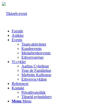
Forside
Artikler
Events
Team-aktiviteter
Kundeevents
Medarbejderevents
Erhvervsrejser
Vi cykler
Aarhus Cykeltour
Tour de Familiehus
Majbritts Kaffestop
Erhvervscykling
Referencer
Kontakt
Privatlivspolitik
Tilmeld nyhedsbrev
Menu
Menu