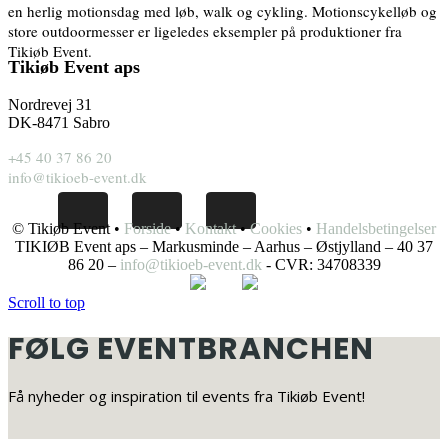
en herlig motionsdag med løb, walk og cykling. Motionscykelløb og
store outdoormesser er ligeledes eksempler på produktioner fra
Tikiøb Event.
Tikiøb Event aps
Nordrevej 31
DK-8471 Sabro
+45 40 37 86 20
info@tikioeb-event.dk
© Tikiøb Event •
Forside
•
Kontakt
•
Cookies
•
Handelsbetingelser
TIKIØB Event aps – Markusminde – Aarhus – Østjylland – 40 37
86 20 –
info@tikioeb-event.dk
- CVR: 34708339
Scroll to top
FØLG EVENTBRANCHEN
Få nyheder og inspiration til events fra Tikiøb Event!