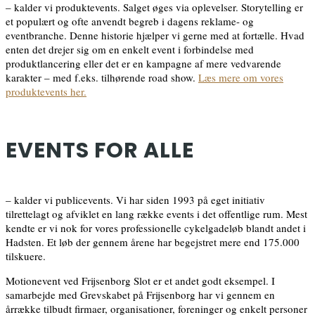
– kalder vi produktevents. Salget øges via oplevelser. Storytelling er
et populært og ofte anvendt begreb i dagens reklame- og
eventbranche. Denne historie hjælper vi gerne med at fortælle. Hvad
enten det drejer sig om en enkelt event i forbindelse med
produktlancering eller det er en kampagne af mere vedvarende
karakter – med f.eks. tilhørende road show.
Læs mere om vores
produktevents her.
EVENTS FOR ALLE
– kalder vi publicevents. Vi har siden 1993 på eget initiativ
tilrettelagt og afviklet en lang række events i det offentlige rum. Mest
kendte er vi nok for vores professionelle cykelgadeløb blandt andet i
Hadsten. Et løb der gennem årene har begejstret mere end 175.000
tilskuere.
Motionevent ved Frijsenborg Slot er et andet godt eksempel. I
samarbejde med Grevskabet på Frijsenborg har vi gennem en
årrække tilbudt firmaer, organisationer, foreninger og enkelt personer