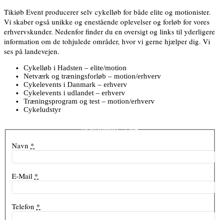
Tikiøb Event producerer selv cykelløb for både elite og motionister.
Vi skaber også unikke og enestående oplevelser og forløb for vores
erhvervskunder. Nedenfor finder du en oversigt og links til yderligere
information om de tohjulede områder, hvor vi gerne hjælper dig. Vi
ses på landevejen.
Cykelløb i Hadsten – elite/motion
Netværk og træningsforløb – motion/erhverv
Cykelevents i Danmark – erhverv
Cykelevents i udlandet – erhverv
Træningsprogram og test – motion/erhverv
Cykeludstyr
Få mere at vide om cykelevents – udfyld dine oplysninger herunder,
så kontakter vi dig
Navn
*
E-Mail
*
Telefon
*