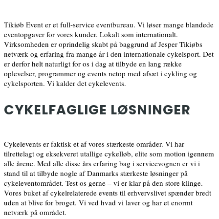
Tikiøb Event er et full-service eventbureau. Vi løser mange blandede
eventopgaver for vores kunder. Lokalt som internationalt.
Virksomheden er oprindelig skabt på baggrund af Jesper Tikiøbs
netværk og erfaring fra mange år i den internationale cykelsport. Det
er derfor helt naturligt for os i dag at tilbyde en lang række
oplevelser, programmer og events netop med afsæt i cykling og
cykelsporten. Vi kalder det cykelevents.
CYKELFAGLIGE LØSNINGER
Cykelevents er faktisk et af vores stærkeste områder. Vi har
tilrettelagt og eksekveret utallige cykelløb, elite som motion igennem
alle årene. Med alle disse års erfaring bag i servicevognen er vi i
stand til at tilbyde nogle af Danmarks stærkeste løsninger på
cykeleventområdet. Test os gerne – vi er klar på den store klinge.
Vores buket af cykelrelaterede events til erhvervslivet spænder bredt
uden at blive for broget. Vi ved hvad vi laver og har et enormt
netværk på området.