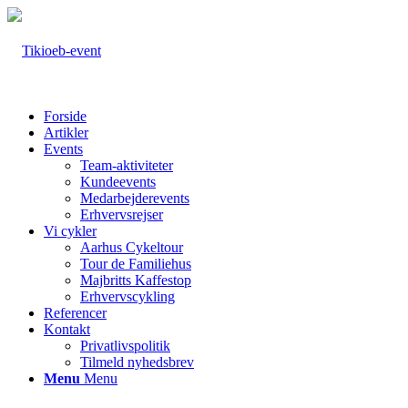
Forside
Artikler
Events
Team-aktiviteter
Kundeevents
Medarbejderevents
Erhvervsrejser
Vi cykler
Aarhus Cykeltour
Tour de Familiehus
Majbritts Kaffestop
Erhvervscykling
Referencer
Kontakt
Privatlivspolitik
Tilmeld nyhedsbrev
Menu
Menu