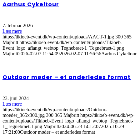
Aarhus Cykeltour
7. februar 2026
Læs mere
https://tikioeb-event.dk/wp-content/uploads/AACT-1.jpg
300
365
Majbritt
https://tikioeb-event.dk/wp-content/uploads/Tikioeb-
Event_logo_aflangt_webtop_Tegnebraet-1_Tegnebraet-1.png
Majbritt
2026-02-07 11:54:09
2026-02-07 11:56:56
Aarhus Cykeltour
Outdoor møder – et anderledes format
23. juni 2024
Læs mere
https://tikioeb-event.dk/wp-content/uploads/Outdoor-
moeder_365x300.jpg
300
365
Majbritt
https://tikioeb-event.dk/wp-
content/uploads/Tikioeb-Event_logo_aflangt_webtop_Tegnebraet-
1_Tegnebraet-1.png
Majbritt
2024-06-23 14:12:07
2025-10-29
17:21:00
Outdoor møder – et anderledes format