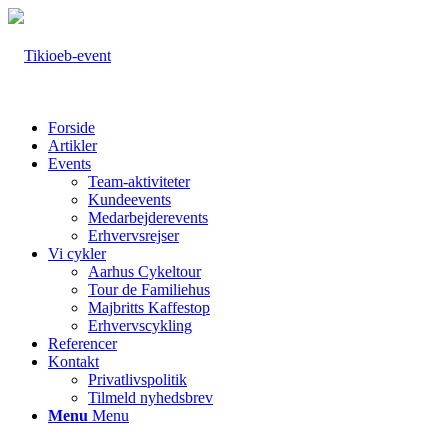
Forside
Artikler
Events
Team-aktiviteter
Kundeevents
Medarbejderevents
Erhvervsrejser
Vi cykler
Aarhus Cykeltour
Tour de Familiehus
Majbritts Kaffestop
Erhvervscykling
Referencer
Kontakt
Privatlivspolitik
Tilmeld nyhedsbrev
Menu
Menu