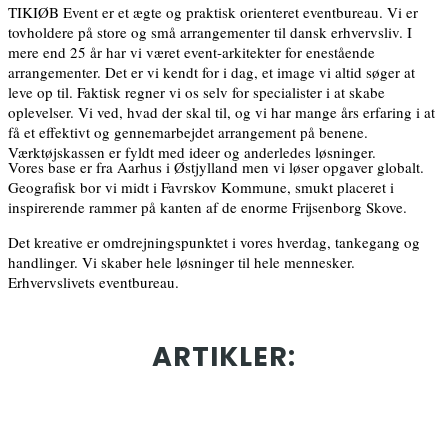
TIKIØB Event er et ægte og praktisk orienteret eventbureau. Vi er
tovholdere på store og små arrangementer til dansk erhvervsliv. I
mere end 25 år har vi været event-arkitekter for enestående
arrangementer. Det er vi kendt for i dag, et image vi altid søger at
leve op til. Faktisk regner vi os selv for specialister i at skabe
oplevelser. Vi ved, hvad der skal til, og vi har mange års erfaring i at
få et effektivt og gennemarbejdet arrangement på benene.
Værktøjskassen er fyldt med ideer og anderledes løsninger.
Vores base er fra Aarhus i Østjylland men vi løser opgaver globalt.
Geografisk bor vi midt i Favrskov Kommune, smukt placeret i
inspirerende rammer på kanten af de enorme Frijsenborg Skove.
Det kreative er omdrejningspunktet i vores hverdag, tankegang og
handlinger. Vi skaber hele løsninger til hele mennesker.
Erhvervslivets eventbureau.
ARTIKLER: