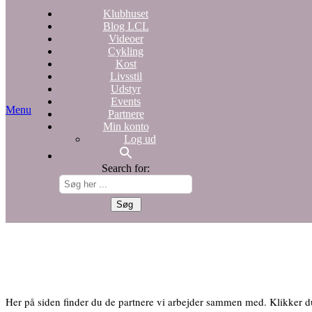
Klubhuset
Blog LCL
Videoer
Cykling
Kost
Livsstil
Udstyr
Events
Menu
Partnere
Min konto
Log ud
Search for:
Her på siden finder du de partnere vi arbejder sammen med. Klikker d