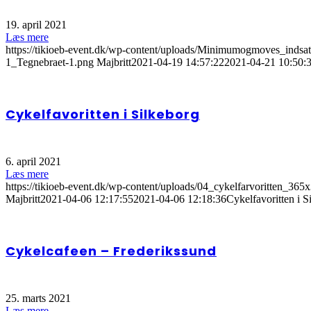
19. april 2021
Læs mere
https://tikioeb-event.dk/wp-content/uploads/Minimumogmoves_indsa
1_Tegnebraet-1.png
Majbritt
2021-04-19 14:57:22
2021-04-21 10:50:
Cykelfavoritten i Silkeborg
6. april 2021
Læs mere
https://tikioeb-event.dk/wp-content/uploads/04_cykelfarvoritten_365
Majbritt
2021-04-06 12:17:55
2021-04-06 12:18:36
Cykelfavoritten i S
Cykelcafeen – Frederikssund
25. marts 2021
Læs mere