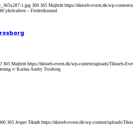
de_365x287-1.jpg
300
365
Majbritt
https://tikioeb-event.dk/wp-conten
18
Cykelcafeen – Frederikssund
Trosborg
0
365
Majbritt
https://tikioeb-event.dk/wp-content/uploads/Tikioeb-E
ning v/ Karina Andry Trosborg
300
365
Jesper Tikiøb
https://tikioeb-event.dk/wp-content/uploads/Ti