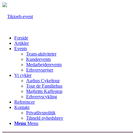
Forside
Artikler
Events
Team-aktiviteter
Kundeevents
Medarbejderevents
Erhvervsrejser
Vi cykler
Aarhus Cykeltour
Tour de Familiehus
Majbritts Kaffestop
Erhvervscykling
Referencer
Kontakt
Privatlivspolitik
Tilmeld nyhedsbrev
Menu
Menu