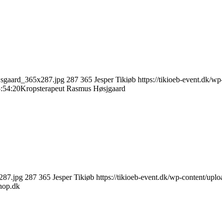
ejsgaard_365x287.jpg
287
365
Jesper Tikiøb
https://tikioeb-event.dk/
:54:20
Kropsterapeut Rasmus Høsjgaard
x287.jpg
287
365
Jesper Tikiøb
https://tikioeb-event.dk/wp-content/u
hop.dk