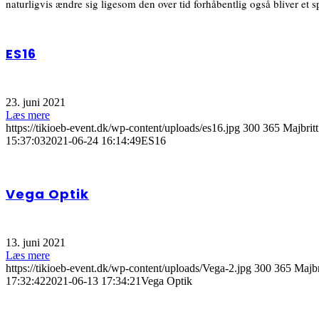
naturligvis ændre sig ligesom den over tid forhåbentlig også bliver et 
ES16
23. juni 2021
Læs mere
https://tikioeb-event.dk/wp-content/uploads/es16.jpg
300
365
Majbritt
15:37:03
2021-06-24 16:14:49
ES16
Vega Optik
13. juni 2021
Læs mere
https://tikioeb-event.dk/wp-content/uploads/Vega-2.jpg
300
365
Majbr
17:32:42
2021-06-13 17:34:21
Vega Optik