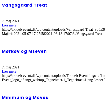
Vangsgaard Treat
7. maj 2021
Læs mere
https://tikioeb-event.dk/wp-content/uploads/Vangsggard-Treat_365x3
Majbritt
2021-05-07 17:27:58
2021-06-13 17:07:34
Vangsgaard Treat
Mørkøv og Mseven
7. maj 2021
Læs mere
https://tikioeb-event.dk/wp-content/uploads/Tikioeb-Event_logo_af
Event_logo_aflangt_webtop_Tegnebraet-1_Tegnebraet-1.png
Jesper 
Minimum og Moves