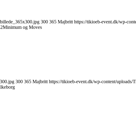
tbillede_365x300.jpg
300
365
Majbritt
https://tikioeb-event.dk/wp-co
32
Minimum og Moves
x300.jpg
300
365
Majbritt
https://tikioeb-event.dk/wp-content/upload
ilkeborg