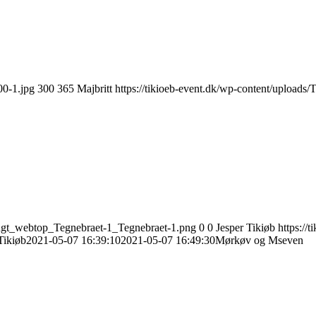
00-1.jpg
300
365
Majbritt
https://tikioeb-event.dk/wp-content/upload
langt_webtop_Tegnebraet-1_Tegnebraet-1.png
0
0
Jesper Tikiøb
https://
Tikiøb
2021-05-07 16:39:10
2021-05-07 16:49:30
Mørkøv og Mseven