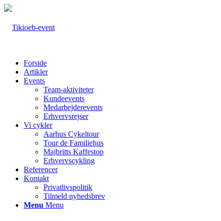
Forside
Artikler
Events
Team-aktiviteter
Kundeevents
Medarbejderevents
Erhvervsrejser
Vi cykler
Aarhus Cykeltour
Tour de Familiehus
Majbritts Kaffestop
Erhvervscykling
Referencer
Kontakt
Privatlivspolitik
Tilmeld nyhedsbrev
Menu
Menu