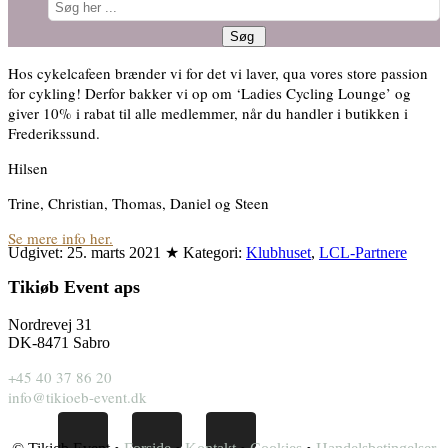
Hos cykelcafeen brænder vi for det vi laver, qua vores store passion
for cykling! Derfor bakker vi op om ‘Ladies Cycling Lounge’ og
giver 10% i rabat til alle medlemmer, når du handler i butikken i
Frederikssund.
Hilsen
Trine, Christian, Thomas, Daniel og Steen
Se mere info her.
Udgivet:
25. marts 2021
★
Kategori:
Klubhuset
,
LCL-Partnere
Tikiøb Event aps
Nordrevej 31
DK-8471 Sabro
+45 40 37 86 20
info@tikioeb-event.dk