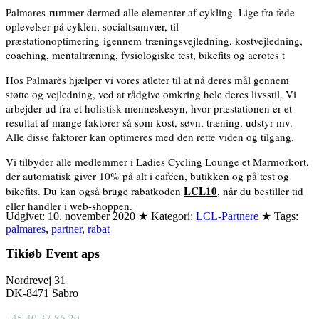
Palmares rummer dermed alle elementer af cykling. Lige fra fede
oplevelser på cyklen, socialtsamvær, til
præstationoptimering igennem træningsvejledning, kostvejledning,
coaching, mentaltræning, fysiologiske test, bikefits og aerotes t
Hos Palmarès hjælper vi vores atleter til at nå deres mål gennem
støtte og vejledning, ved at rådgive omkring hele deres livsstil. Vi
arbejder ud fra et holistisk menneskesyn, hvor præstationen er et
resultat af mange faktorer så som kost, søvn, træning, udstyr mv.
Alle disse faktorer kan optimeres med den rette viden og tilgang.
Vi tilbyder alle medlemmer i Ladies Cycling Lounge et Marmorkort,
der automatisk giver 10% på alt i caféen, butikken og på test og
LCL10
bikefits. Du kan også bruge rabatkoden
, når du bestiller tid
eller handler i web-shoppen.
Udgivet:
10. november 2020
★
Kategori:
LCL-Partnere
★
Tags:
palmares
,
partner
,
rabat
Tikiøb Event aps
Nordrevej 31
DK-8471 Sabro
+45 40 37 86 20