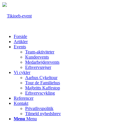
Forside
Artikler
Events
Team-aktiviteter
Kundeevents
Medarbejderevents
Erhvervsrejser
Vi cykler
Aarhus Cykeltour
Tour de Familiehus
Majbritts Kaffestop
Erhvervscykling
Referencer
Kontakt
Privatlivspolitik
Tilmeld nyhedsbrev
Menu
Menu