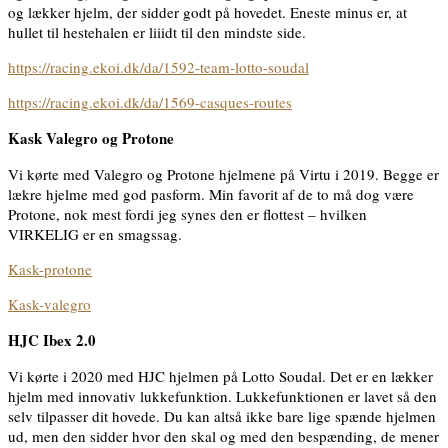
og lækker hjelm, der sidder godt på hovedet. Eneste minus er, at
hullet til hestehalen er liiidt til den mindste side.
https://racing.ekoi.dk/da/1592-team-lotto-soudal
https://racing.ekoi.dk/da/1569-casques-routes
Kask Valegro og Protone
Vi kørte med Valegro og Protone hjelmene på Virtu i 2019. Begge er
lækre hjelme med god pasform. Min favorit af de to må dog være
Protone, nok mest fordi jeg synes den er flottest – hvilken
VIRKELIG er en smagssag.
Kask-protone
Kask-valegro
HJC Ibex 2.0
Vi kørte i 2020 med HJC hjelmen på Lotto Soudal. Det er en lækker
hjelm med innovativ lukkefunktion. Lukkefunktionen er lavet så den
selv tilpasser dit hovede. Du kan altså ikke bare lige spænde hjelmen
ud, men den sidder hvor den skal og med den bespænding, de mener