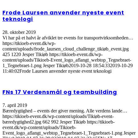
Frode Laursen anvender nyeste event
teknologi
28. oktober 2019
Vi har på et halvt år afviklet tre events for transportvirksomheden…
https://tikioeb-event.dk/wp-
content/uploads/frode_laursen_cloud_challenge_tikiøb_event.jpg
425
1220
Jesper Tikiøb
https://tikioeb-event.dk/wp-
content/uploads/Tikioeb-Event_logo_aflangt_webtop_Tegnebraet-
1_Tegnebraet-1.png
Jesper Tikiøb
2019-10-28 18:54:33
2019-10-29
11:40:02
Frode Laursen anvender nyeste event teknologi
FNs 17 Verdensmål og teambuilding
7. april 2019
Bæredygtighed – events der giver mening. Alle verdens lande…
https://tikioeb-event.dk/wp-content/uploads/Tikiøb-event-
bæredygtighed2.jpg
662
992
Jesper Tikiøb
https://tikioeb-
event.dk/wp-content/uploads/Tikioeb-
Event_logo_aflangt_webtop_Tegnebraet-1_Tegnebraet-1.png
Jesper