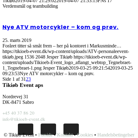
Tikiøb
2019-04-07 21:29:02
2019-04-07 21:33:15
FNs 17
Verdensmål og teambuilding
Nye ATV motorcykler – kom og prøv.
25. marts 2019
Foråret titter så småt frem – her på kontoret i Markusminde…
https://tikioeb-event.dk/wp-content/uploads/ATV-personaleevent-
tikiøb.jpeg
1536
2048
Jesper Tikiøb
https://tikioeb-event.dk/wp-
content/uploads/Tikioeb-Event_logo_aflangt_webtop_Tegnebraet-
1_Tegnebraet-1.png
Jesper Tikiøb
2019-03-25 09:21:54
2019-03-25
09:23:53
Nye ATV motorcykler – kom og prøv.
Side 1 af 3
1
2
3
Tikiøb Event aps
Nordrevej 31
DK-8471 Sabro
+45 40 37 86 20
info@tikioeb-event.dk
© Tikiøb Event •
Forside
•
Kontakt
•
Cookies
•
Handelsbetingelser