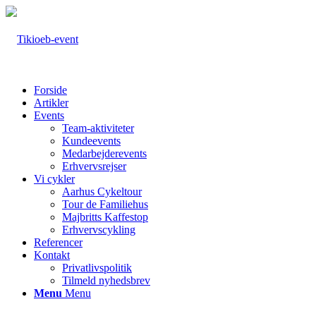
Forside
Artikler
Events
Team-aktiviteter
Kundeevents
Medarbejderevents
Erhvervsrejser
Vi cykler
Aarhus Cykeltour
Tour de Familiehus
Majbritts Kaffestop
Erhvervscykling
Referencer
Kontakt
Privatlivspolitik
Tilmeld nyhedsbrev
Menu
Menu