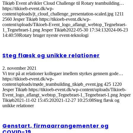
Tikiøb Event afvikler Cloud Challenge til Rotary teambuilding…
https://tikioeb-event.dk/wp-
content/uploads/jt_cloud_challenge_presentation-scaled.jpg
1211
2560
Jesper Tikiøb
https://tikioeb-event.dk/wp-
content/uploads/Tikioeb-Event_logo_aflangt_webtop_Tegnebraet-
1_Tegnebraet-1.png
Jesper Tikiøb
2022-05-30 17:34:13
2024-06-23
14:40:59
Rotary bruger nyeste event-teknologi
Steg flæsk og unikke relationer
2. november 2021
Vi tror på at relationer kollegaer imellem styrkes gennem gode…
https://tikioeb-event.dk/wp-
content/uploads/møde_teambuilding_tikiøb_event.jpg
425
1220
Jesper Tikiøb
https://tikioeb-event.dk/wp-content/uploads/Tikioeb-
Event_logo_aflangt_webtop_Tegnebraet-1_Tegnebraet-1.png
Jesper
Tikiøb
2021-11-02 15:45:20
2021-12-27 10:25:08
Steg flæsk og
unikke relationer
Genstart, firmaarrangementer og
COVID-19