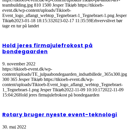
teambuilding.jpg
810
1500
Jesper Tikiøb
https://tikioeb-
event.dk/wp-content/uploads/Tikioeb-
Event_logo_aflangt_webtop_Tegnebraet-1_Tegnebraet-1.png
Jesper
Tikiøb
2023-01-18 18:15:33
2023-02-17 11:35:59
Erhvervslivet bør
tage en tur på landet
Hold jeres firmajulefrokost på
bondegaarden
9. november 2022
https://tikioeb-event.dk/wp-
content/uploads/TE_julpaabondegaarden_indsatbillede_365x300.jpg
300
365
Jesper Tikiøb
https://tikioeb-event.dk/wp-
content/uploads/Tikioeb-Event_logo_aflangt_webtop_Tegnebraet-
1_Tegnebraet-1.png
Jesper Tikiøb
2022-11-09 10:10:17
2022-11-09
15:04:26
Hold jeres firmajulefrokost på bondegaarden
Rotary bruger nyeste event-teknologi
30. maj 2022