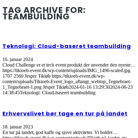
TAG ARCHIVE FOR:
TEAMBUILDING
Teknologi: Cloud-baseret teambuilding
16. januar 2024
Cloud Challenge er et tech event produkt der anvender den nyeste…
https://tikioeb-event.dk/wp-content/uploads/IMG_1496-scaled.jpg
1707
2560
Jesper Tikiøb
https://tikioeb-event.dk/wp-
content/uploads/Tikioeb-Event_logo_aflangt_webtop_Tegnebraet-
1_Tegnebraet-1.png
Jesper Tikiøb
2024-01-16 13:29:30
2024-06-23
14:38:45
Teknologi: Cloud-baseret teambuilding
Erhvervslivet bør tage en tur på landet
18. januar 2023
En tur på landet, god kaffe og sjove aktiviteter. Vi holder…
https://tikioeb-event.dk/wp-content/uploads/Tikiøb-på-landet-atv-