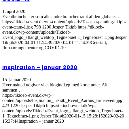
1. april 2020
Eventbranchen er som alle andre brancher ramt af den globale…
https://tikioeb-event.dk/wp-content/uploads/Toscana-painting-tikiøb-
event-team-1.jpg
798
1200
Jesper Tikiøb
https://tikioeb-
event.dk/wp-content/uploads/Tikioeb-
Event_logo_aflangt_webtop_Tegnebraet-1_Tegnebraet-1.png
Jesper
Tikiøb
2020-04-01 11:54:39
2020-04-01 11:54:39
Genstart,
firmaarrangementer og COVID-19
Inspiration – januar 2020
15. januar 2020
Hver måned udgiver vi et blogindlæg med korte noter. Alt
sammen…
https://tikioeb-event.dk/wp-
content/uploads/Inspiration_Tikiøb_Event_Aarhus_firmaevent.jpg
423
1220
Jesper Tikiøb
https://tikioeb-event.dk/wp-
content/uploads/Tikioeb-Event_logo_aflangt_webtop_Tegnebraet-
1_Tegnebraet-1.png
Jesper Tikiøb
2020-01-15 15:28:15
2020-02-20
15:37:44
Inspiration – januar 2020