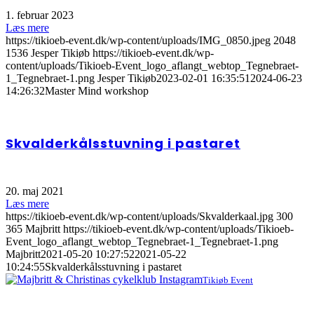
1. februar 2023
Læs mere
https://tikioeb-event.dk/wp-content/uploads/IMG_0850.jpeg
2048
1536
Jesper Tikiøb
https://tikioeb-event.dk/wp-
content/uploads/Tikioeb-Event_logo_aflangt_webtop_Tegnebraet-
1_Tegnebraet-1.png
Jesper Tikiøb
2023-02-01 16:35:51
2024-06-23
14:26:32
Master Mind workshop
Skvalderkålsstuvning i pastaret
20. maj 2021
Læs mere
https://tikioeb-event.dk/wp-content/uploads/Skvalderkaal.jpg
300
365
Majbritt
https://tikioeb-event.dk/wp-content/uploads/Tikioeb-
Event_logo_aflangt_webtop_Tegnebraet-1_Tegnebraet-1.png
Majbritt
2021-05-20 10:27:52
2021-05-22
10:24:55
Skvalderkålsstuvning i pastaret
Tikiøb Event