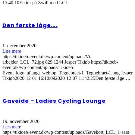
15:40:10
En tur på Zwift med LCL
Den første låge….
1. december 2020
Læs mere
https://tikioeb-event.dk/wp-content/uploads/Vi-
arbejder_LCL_72.jpg
829
1244
Jesper Tikiøb
https://tikioeb-
event.dk/wp-content/uploads/Tikioeb-
Event_logo_aflangt_webtop_Tegnebraet-1_Tegnebraet-1.png
Jesper
Tikiøb
2020-12-01 16:10:09
2020-12-07 11:42:25
Den første låge….
Gaveide – Ladies Cycling Lounge
19. november 2020
Læs mere
https://tikioeb-event.dk/wp-content/uploads/Gavekort_LCL_1-aars-