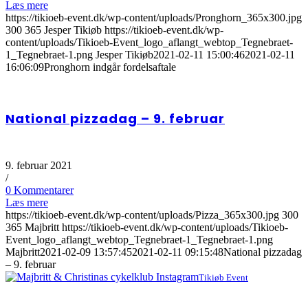
Læs mere
https://tikioeb-event.dk/wp-content/uploads/Pronghorn_365x300.jpg
300
365
Jesper Tikiøb
https://tikioeb-event.dk/wp-
content/uploads/Tikioeb-Event_logo_aflangt_webtop_Tegnebraet-
1_Tegnebraet-1.png
Jesper Tikiøb
2021-02-11 15:00:46
2021-02-11
16:06:09
Pronghorn indgår fordelsaftale
National pizzadag – 9. februar
9. februar 2021
/
0 Kommentarer
Læs mere
https://tikioeb-event.dk/wp-content/uploads/Pizza_365x300.jpg
300
365
Majbritt
https://tikioeb-event.dk/wp-content/uploads/Tikioeb-
Event_logo_aflangt_webtop_Tegnebraet-1_Tegnebraet-1.png
Majbritt
2021-02-09 13:57:45
2021-02-11 09:15:48
National pizzadag
– 9. februar
Tikiøb Event