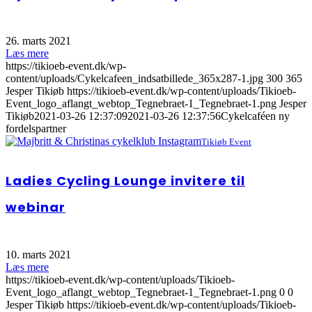
26. marts 2021
Læs mere
https://tikioeb-event.dk/wp-
content/uploads/Cykelcafeen_indsatbillede_365x287-1.jpg
300
365
Jesper Tikiøb
https://tikioeb-event.dk/wp-content/uploads/Tikioeb-
Event_logo_aflangt_webtop_Tegnebraet-1_Tegnebraet-1.png
Jesper
Tikiøb
2021-03-26 12:37:09
2021-03-26 12:37:56
Cykelcaféen ny
fordelspartner
Tikiøb Event
Ladies Cycling Lounge invitere til
webinar
10. marts 2021
Læs mere
https://tikioeb-event.dk/wp-content/uploads/Tikioeb-
Event_logo_aflangt_webtop_Tegnebraet-1_Tegnebraet-1.png
0
0
Jesper Tikiøb
https://tikioeb-event.dk/wp-content/uploads/Tikioeb-