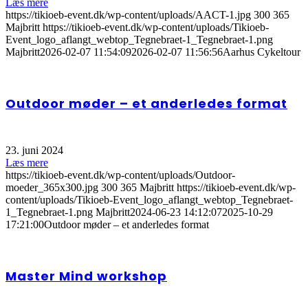
Læs mere
https://tikioeb-event.dk/wp-content/uploads/AACT-1.jpg
300
365
Majbritt
https://tikioeb-event.dk/wp-content/uploads/Tikioeb-
Event_logo_aflangt_webtop_Tegnebraet-1_Tegnebraet-1.png
Majbritt
2026-02-07 11:54:09
2026-02-07 11:56:56
Aarhus Cykeltour
Outdoor møder – et anderledes format
23. juni 2024
Læs mere
https://tikioeb-event.dk/wp-content/uploads/Outdoor-
moeder_365x300.jpg
300
365
Majbritt
https://tikioeb-event.dk/wp-
content/uploads/Tikioeb-Event_logo_aflangt_webtop_Tegnebraet-
1_Tegnebraet-1.png
Majbritt
2024-06-23 14:12:07
2025-10-29
17:21:00
Outdoor møder – et anderledes format
Master Mind workshop