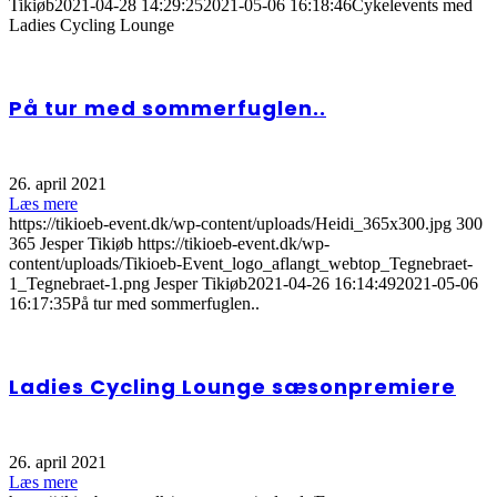
Tikiøb
2021-04-28 14:29:25
2021-05-06 16:18:46
Cykelevents med
Ladies Cycling Lounge
På tur med sommerfuglen..
26. april 2021
Læs mere
https://tikioeb-event.dk/wp-content/uploads/Heidi_365x300.jpg
300
365
Jesper Tikiøb
https://tikioeb-event.dk/wp-
content/uploads/Tikioeb-Event_logo_aflangt_webtop_Tegnebraet-
1_Tegnebraet-1.png
Jesper Tikiøb
2021-04-26 16:14:49
2021-05-06
16:17:35
På tur med sommerfuglen..
Ladies Cycling Lounge sæsonpremiere
26. april 2021
Læs mere