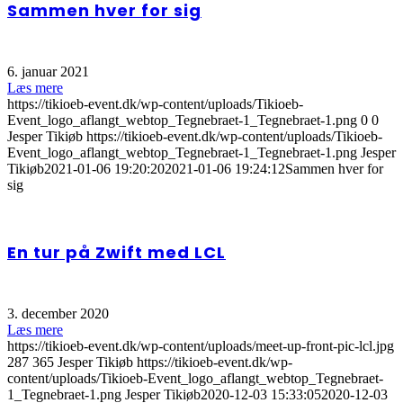
Sammen hver for sig
6. januar 2021
Læs mere
https://tikioeb-event.dk/wp-content/uploads/Tikioeb-
Event_logo_aflangt_webtop_Tegnebraet-1_Tegnebraet-1.png
0
0
Jesper Tikiøb
https://tikioeb-event.dk/wp-content/uploads/Tikioeb-
Event_logo_aflangt_webtop_Tegnebraet-1_Tegnebraet-1.png
Jesper
Tikiøb
2021-01-06 19:20:20
2021-01-06 19:24:12
Sammen hver for
sig
En tur på Zwift med LCL
3. december 2020
Læs mere
https://tikioeb-event.dk/wp-content/uploads/meet-up-front-pic-lcl.jpg
287
365
Jesper Tikiøb
https://tikioeb-event.dk/wp-
content/uploads/Tikioeb-Event_logo_aflangt_webtop_Tegnebraet-
1_Tegnebraet-1.png
Jesper Tikiøb
2020-12-03 15:33:05
2020-12-03