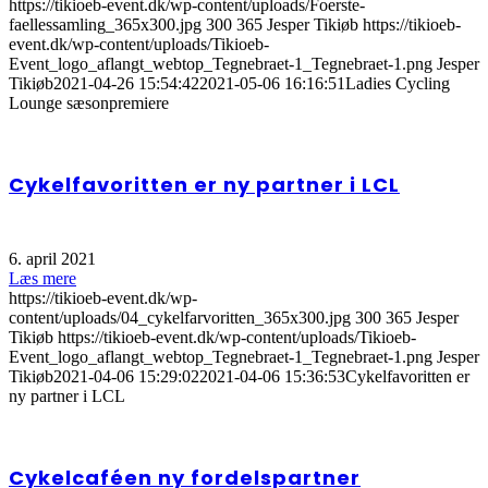
https://tikioeb-event.dk/wp-content/uploads/Foerste-
faellessamling_365x300.jpg
300
365
Jesper Tikiøb
https://tikioeb-
event.dk/wp-content/uploads/Tikioeb-
Event_logo_aflangt_webtop_Tegnebraet-1_Tegnebraet-1.png
Jesper
Tikiøb
2021-04-26 15:54:42
2021-05-06 16:16:51
Ladies Cycling
Lounge sæsonpremiere
Cykelfavoritten er ny partner i LCL
6. april 2021
Læs mere
https://tikioeb-event.dk/wp-
content/uploads/04_cykelfarvoritten_365x300.jpg
300
365
Jesper
Tikiøb
https://tikioeb-event.dk/wp-content/uploads/Tikioeb-
Event_logo_aflangt_webtop_Tegnebraet-1_Tegnebraet-1.png
Jesper
Tikiøb
2021-04-06 15:29:02
2021-04-06 15:36:53
Cykelfavoritten er
ny partner i LCL
Cykelcaféen ny fordelspartner