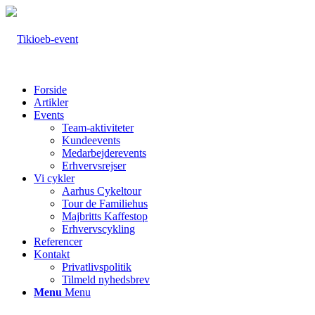
Forside
Artikler
Events
Team-aktiviteter
Kundeevents
Medarbejderevents
Erhvervsrejser
Vi cykler
Aarhus Cykeltour
Tour de Familiehus
Majbritts Kaffestop
Erhvervscykling
Referencer
Kontakt
Privatlivspolitik
Tilmeld nyhedsbrev
Menu
Menu