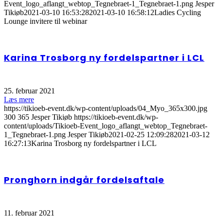
Event_logo_aflangt_webtop_Tegnebraet-1_Tegnebraet-1.png
Jesper
Tikiøb
2021-03-10 16:53:28
2021-03-10 16:58:12
Ladies Cycling
Lounge invitere til webinar
Karina Trosborg ny fordelspartner i LCL
25. februar 2021
Læs mere
https://tikioeb-event.dk/wp-content/uploads/04_Myo_365x300.jpg
300
365
Jesper Tikiøb
https://tikioeb-event.dk/wp-
content/uploads/Tikioeb-Event_logo_aflangt_webtop_Tegnebraet-
1_Tegnebraet-1.png
Jesper Tikiøb
2021-02-25 12:09:28
2021-03-12
16:27:13
Karina Trosborg ny fordelspartner i LCL
Pronghorn indgår fordelsaftale
11. februar 2021