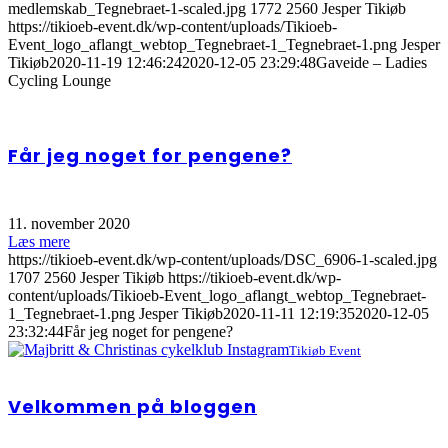
medlemskab_Tegnebraet-1-scaled.jpg
1772
2560
Jesper Tikiøb
https://tikioeb-event.dk/wp-content/uploads/Tikioeb-
Event_logo_aflangt_webtop_Tegnebraet-1_Tegnebraet-1.png
Jesper
Tikiøb
2020-11-19 12:46:24
2020-12-05 23:29:48
Gaveide – Ladies
Cycling Lounge
Får jeg noget for pengene?
11. november 2020
Læs mere
https://tikioeb-event.dk/wp-content/uploads/DSC_6906-1-scaled.jpg
1707
2560
Jesper Tikiøb
https://tikioeb-event.dk/wp-
content/uploads/Tikioeb-Event_logo_aflangt_webtop_Tegnebraet-
1_Tegnebraet-1.png
Jesper Tikiøb
2020-11-11 12:19:35
2020-12-05
23:32:44
Får jeg noget for pengene?
Tikiøb Event
Velkommen på bloggen