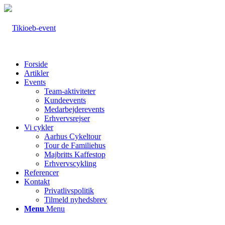
Forside
Artikler
Events
Team-aktiviteter
Kundeevents
Medarbejderevents
Erhvervsrejser
Vi cykler
Aarhus Cykeltour
Tour de Familiehus
Majbritts Kaffestop
Erhvervscykling
Referencer
Kontakt
Privatlivspolitik
Tilmeld nyhedsbrev
Menu
Menu