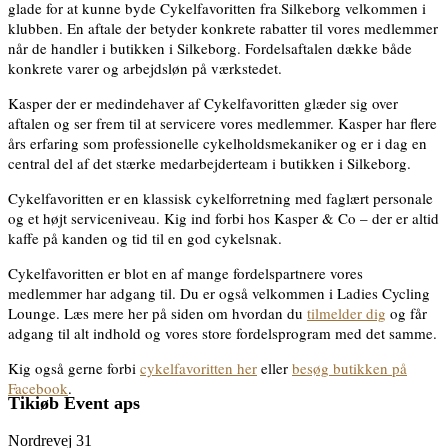
glade for at kunne byde Cykelfavoritten fra Silkeborg velkommen i
klubben. En aftale der betyder konkrete rabatter til vores medlemmer
når de handler i butikken i Silkeborg. Fordelsaftalen dække både
konkrete varer og arbejdsløn på værkstedet.
Kasper der er medindehaver af Cykelfavoritten glæder sig over
aftalen og ser frem til at servicere vores medlemmer. Kasper har flere
års erfaring som professionelle cykelholdsmekaniker og er i dag en
central del af det stærke medarbejderteam i butikken i Silkeborg.
Cykelfavoritten er en klassisk cykelforretning med faglært personale
og et højt serviceniveau. Kig ind forbi hos Kasper & Co – der er altid
kaffe på kanden og tid til en god cykelsnak.
Cykelfavoritten er blot en af mange fordelspartnere vores
medlemmer har adgang til. Du er også velkommen i Ladies Cycling
Lounge. Læs mere her på siden om hvordan du
tilmelder dig
og får
adgang til alt indhold og vores store fordelsprogram med det samme.
Kig også gerne forbi
cykelfavoritten her
eller
besøg butikken på
Facebook
.
Tikiøb Event aps
Nordrevej 31