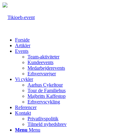
Forside
Artikler
Events
Team-aktiviteter
Kundeevents
Medarbejderevents
Erhvervsrejser
Vi cykler
Aarhus Cykeltour
Tour de Familiehus
Majbritts Kaffestop
Erhvervscykling
Referencer
Kontakt
Privatlivspolitik
Tilmeld nyhedsbrev
Menu
Menu