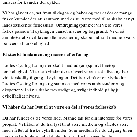
univers for kvinder der cykler.
Vi har glædet os, set frem til dagen og håber og tror at der er mange
friske kvinder der nu sammen med os vil være med til at skabe et nyt
landsdækkende fællesskab. Omdrejningspunktet vil være vores
fælles passion til cyklingen uanset niveau og baggrund. Vi er så
ambitiøse at vi vil favne alle niveauer og skabe indhold med relevans
på tværs af forskellighed.
Et stærkt fundament og masser af erfaring
Ladies Cycling Lounge er skabt med udgangspunkt i netop
forskellighed. Vi er to kvinder der er hvert vores sted i livet og har
vidt forskellig tilgang til cyklingen. Det tror vi på er en styrke for
Ladies Cycling Lounge og sammen med vores ambassadører og
eksperter vil vi nu skabe troværdigt og ærligt indhold på højt
cykelfagligt niveau.
Vi håber du har lyst til at være en del af vores fællesskab
Du har fundet os og vores side. Mange tak for din interesse for vores
projekt. Vi håber at du har lyst til at være medlem og således være
med i feltet af friske cykelkvinder. Som medlem for du adgang til en
lang række fordele, rabataftaler, tips og tricks, spændende