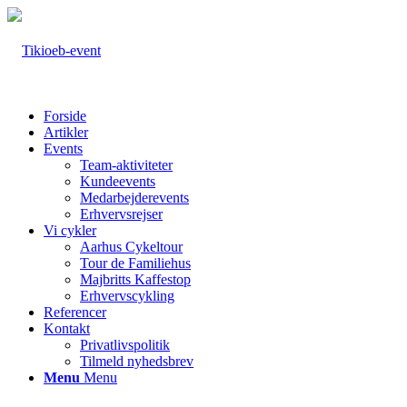
Forside
Artikler
Events
Team-aktiviteter
Kundeevents
Medarbejderevents
Erhvervsrejser
Vi cykler
Aarhus Cykeltour
Tour de Familiehus
Majbritts Kaffestop
Erhvervscykling
Referencer
Kontakt
Privatlivspolitik
Tilmeld nyhedsbrev
Menu
Menu