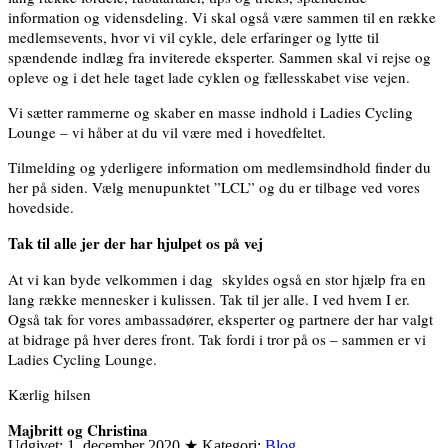
information og vidensdeling. Vi skal også være sammen til en række
medlemsevents, hvor vi vil cykle, dele erfaringer og lytte til
spændende indlæg fra inviterede eksperter. Sammen skal vi rejse og
opleve og i det hele taget lade cyklen og fællesskabet vise vejen.
Vi sætter rammerne og skaber en masse indhold i Ladies Cycling
Lounge – vi håber at du vil være med i hovedfeltet.
Tilmelding og yderligere information om medlemsindhold finder du
her på siden. Vælg menupunktet ”LCL” og du er tilbage ved vores
hovedside.
Tak til alle jer der har hjulpet os på vej
At vi kan byde velkommen i dag skyldes også en stor hjælp fra en
lang række mennesker i kulissen. Tak til jer alle. I ved hvem I er.
Også tak for vores ambassadører, eksperter og partnere der har valgt
at bidrage på hver deres front. Tak fordi i tror på os – sammen er vi
Ladies Cycling Lounge.
Kærlig hilsen
Majbritt og Christina
Udgivet:
1. december 2020
★
Kategori:
Blog