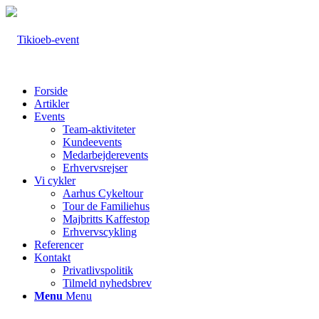
Forside
Artikler
Events
Team-aktiviteter
Kundeevents
Medarbejderevents
Erhvervsrejser
Vi cykler
Aarhus Cykeltour
Tour de Familiehus
Majbritts Kaffestop
Erhvervscykling
Referencer
Kontakt
Privatlivspolitik
Tilmeld nyhedsbrev
Menu
Menu