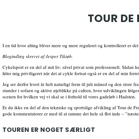
TOUR DE 
I en tid hvor alting bliver mere og mere reguleret og kontrolleret er de
Blogindlæg skrevet af Jesper Tikiøb.
Cykelsport er en del af mit liv, såvel privat som professionelt. Sådan h
føler mig priviligeret når det at cykle fortsat også er en del af min forre
Jeg ser derfor hvert år helt naturligt frem til juli måned og den store f
stunder i sofaen og aktive øjeblikke på cafeen, hvor udviklingen følges 
scenen for hvilken vej vi skal se i forhold til vores gadeløb i Hadsten.
Er du ikke en del af den tekniske og sportslige afvikling af Tour de Fra
gode kommentatorer er med til at ramme det hele så flot inde – ”næste
TOUREN ER NOGET SÆRLIGT