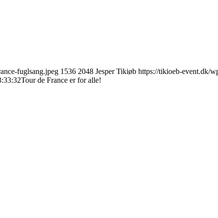
france-fuglsang.jpeg
1536
2048
Jesper Tikiøb
https://tikioeb-event.dk
3:33:32
Tour de France er for alle!