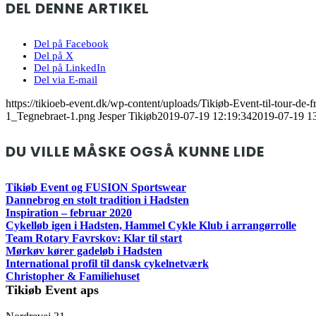
DEL DENNE ARTIKEL
Del på Facebook
Del på X
Del på LinkedIn
Del via E-mail
https://tikioeb-event.dk/wp-content/uploads/Tikiøb-Event-til-tour-de-
1_Tegnebraet-1.png
Jesper Tikiøb
2019-07-19 12:19:34
2019-07-19 1
DU VILLE MÅSKE OGSÅ KUNNE LIDE
Tikiøb Event og FUSION Sportswear
Dannebrog en stolt tradition i Hadsten
Inspiration – februar 2020
Cykelløb igen i Hadsten, Hammel Cykle Klub i arrangørrolle
Team Rotary Favrskov: Klar til start
Mørkøv kører gadeløb i Hadsten
International profil til dansk cykelnetværk
Christopher & Familiehuset
Tikiøb Event aps