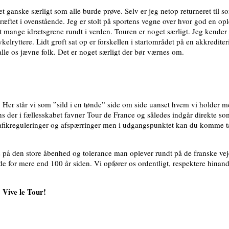
 ganske særligt som alle burde prøve. Selv er jeg netop returneret til
tet i ovenstående. Jeg er stolt på sportens vegne over hvor god en ople
t mange idrætsgrene rundt i verden. Touren er noget særligt. Jeg kender
yttere. Lidt groft sat op er forskellen i startområdet på en akkrediteri
alle os jævne folk. Det er noget særligt der bør værnes om.
. Her står vi som ”sild i en tønde” side om side uanset hvem vi holder 
s der i fællesskabet favner Tour de France og således indgår direkte som
r trafikreguleringer og afspærringer men i udgangspunktet kan du komme t
s på den store åbenhed og tolerance man oplever rundt på de franske veje 
rtede for mere end 100 år siden. Vi opfører os ordentligt, respektere hina
. Vive le Tour!