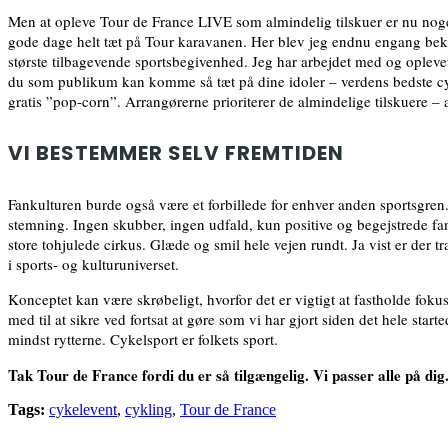
Men at opleve Tour de France LIVE som almindelig tilskuer er nu noget
gode dage helt tæt på Tour karavanen. Her blev jeg endnu engang bekræf
største tilbagevende sportsbegivenhed. Jeg har arbejdet med og opleve
du som publikum kan komme så tæt på dine idoler – verdens bedste cykelr
gratis ”pop-corn”. Arrangørerne prioriterer de almindelige tilskuere – 
VI BESTEMMER SELV FREMTIDEN
Fankulturen burde også være et forbillede for enhver anden sportsgren
stemning. Ingen skubber, ingen udfald, kun positive og begejstrede fan
store tohjulede cirkus. Glæde og smil hele vejen rundt. Ja vist er de
i sports- og kulturuniverset.
Konceptet kan være skrøbeligt, hvorfor det er vigtigt at fastholde foku
med til at sikre ved fortsat at gøre som vi har gjort siden det hele sta
mindst rytterne. Cykelsport er folkets sport.
Tak Tour de France fordi du er så tilgængelig. Vi passer alle på dig
Tags:
cykelevent
,
cykling
,
Tour de France