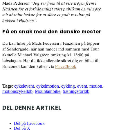
Mads Pedersen
”Jeg ser frem til at vise trøjen frem i
Hadsten for et forhåbentligt stort publikum og vil gøre
mit absolut bedste for at sikre et godt resultat på
bakken i Hadsten”.
Få en snak med den danske mester
Du kan hilse på Mads Pedersen i Fanzonen på toppen
af Søndergade, når han møder ind sammen med Tour
aktuelle Michael Valgreen omkring kl. 18:00 på
løbsdagen. Har du ikke allerede sikret dig en billet til
Fanzonen kan den købes via
Place2book
Tags:
cykelevent
,
cykelmotion
,
cykling
,
event
,
motion
,
motionscykelløb
,
Mountainbike
,
træningsforløb
DEL DENNE ARTIKEL
Del på Facebook
Del på X