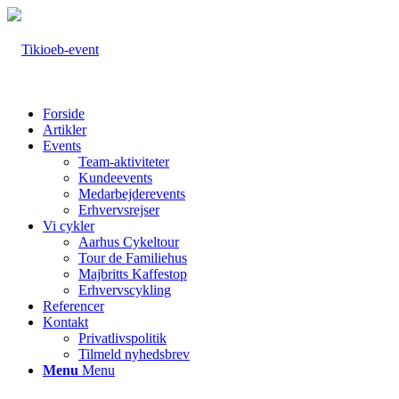
Forside
Artikler
Events
Team-aktiviteter
Kundeevents
Medarbejderevents
Erhvervsrejser
Vi cykler
Aarhus Cykeltour
Tour de Familiehus
Majbritts Kaffestop
Erhvervscykling
Referencer
Kontakt
Privatlivspolitik
Tilmeld nyhedsbrev
Menu
Menu