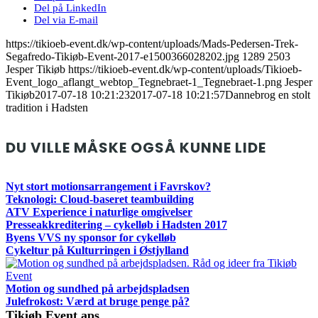
Del på LinkedIn
Del via E-mail
https://tikioeb-event.dk/wp-content/uploads/Mads-Pedersen-Trek-
Segafredo-Tikiøb-Event-2017-e1500366028202.jpg
1289
2503
Jesper Tikiøb
https://tikioeb-event.dk/wp-content/uploads/Tikioeb-
Event_logo_aflangt_webtop_Tegnebraet-1_Tegnebraet-1.png
Jesper
Tikiøb
2017-07-18 10:21:23
2017-07-18 10:21:57
Dannebrog en stolt
tradition i Hadsten
DU VILLE MÅSKE OGSÅ KUNNE LIDE
Nyt stort motionsarrangement i Favrskov?
Teknologi: Cloud-baseret teambuilding
ATV Experience i naturlige omgivelser
Presseakkreditering – cykelløb i Hadsten 2017
Byens VVS ny sponsor for cykelløb
Cykeltur på Kulturringen i Østjylland
Motion og sundhed på arbejdspladsen
Julefrokost: Værd at bruge penge på?
Tikiøb Event aps