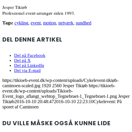
Jesper Tikiøb
Professionel event-arrangør siden 1993.
Tags:
cykling
,
event
,
motion
,
netværk
,
sundhed
DEL DENNE ARTIKEL
Del på Facebook
Del på X
Del på LinkedIn
Del via E-mail
https://tikioeb-event.dk/wp-content/uploads/Cykelevent-tikiøb-
caminoen-scaled.jpg
1920
2560
Jesper Tikiøb
https://tikioeb-
event.dk/wp-content/uploads/Tikioeb-
Event_logo_aflangt_webtop_Tegnebraet-1_Tegnebraet-1.png
Jesper
Tikiøb
2016-10-10 20:48:47
2016-10-10 22:23:10
Cykelevent: På
sporet af Caminoen
DU VILLE MÅSKE OGSÅ KUNNE LIDE