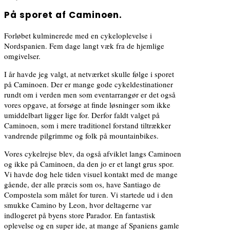
På sporet af Caminoen.
Forløbet kulminerede med en cykeloplevelse i
Nordspanien. Fem dage langt væk fra de hjemlige
omgivelser.
I år havde jeg valgt, at netværket skulle følge i sporet
på Caminoen. Der er mange gode cykeldestinationer
rundt om i verden men som eventarrangør er det også
vores opgave, at forsøge at finde løsninger som ikke
umiddelbart ligger lige for. Derfor faldt valget på
Caminoen, som i mere traditionel forstand tiltrækker
vandrende pilgrimme og folk på mountainbikes.
Vores cykelrejse blev, da også afviklet langs Caminoen
og ikke på Caminoen, da den jo er et langt grus spor.
Vi havde dog hele tiden visuel kontakt med de mange
gående, der alle præcis som os, have Santiago de
Compostela som målet for turen. Vi startede ud i den
smukke Camino by Leon, hvor deltagerne var
indlogeret på byens store Parador. En fantastisk
oplevelse og en super ide, at mange af Spaniens gamle