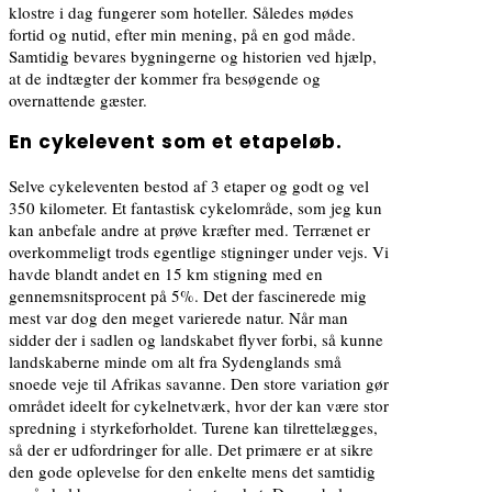
klostre i dag fungerer som hoteller. Således mødes
fortid og nutid, efter min mening, på en god måde.
Samtidig bevares bygningerne og historien ved hjælp,
at de indtægter der kommer fra besøgende og
overnattende gæster.
En cykelevent som et etapeløb.
Selve cykeleventen bestod af 3 etaper og godt og vel
350 kilometer. Et fantastisk cykelområde, som jeg kun
kan anbefale andre at prøve kræfter med. Terrænet er
overkommeligt trods egentlige stigninger under vejs. Vi
havde blandt andet en 15 km stigning med en
gennemsnitsprocent på 5%. Det der fascinerede mig
mest var dog den meget varierede natur. Når man
sidder der i sadlen og landskabet flyver forbi, så kunne
landskaberne minde om alt fra Sydenglands små
snoede veje til Afrikas savanne. Den store variation gør
området ideelt for cykelnetværk, hvor der kan være stor
spredning i styrkeforholdet. Turene kan tilrettelægges,
så der er udfordringer for alle. Det primære er at sikre
den gode oplevelse for den enkelte mens det samtidig