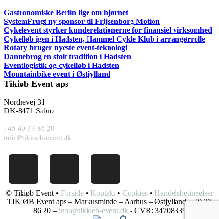
Gastronomiske Berlin lige om hjørnet
SystemFrugt ny sponsor til Frijsenborg Motion
Cykelevent styrker kunderelationerne for finansiel virksomhed
Cykelløb igen i Hadsten, Hammel Cykle Klub i arrangørrolle
Rotary bruger nyeste event-teknologi
Dannebrog en stolt tradition i Hadsten
Eventlogistik og cykelløb i Hadsten
Mountainbike event i Østjylland
Tikiøb Event aps
Nordrevej 31
DK-8471 Sabro
+45 40 37 86 20
info@tikioeb-event.dk
© Tikiøb Event •
Forside
•
Kontakt
•
Cookies
•
Handelsbetingelser
TIKIØB Event aps – Markusminde – Aarhus – Østjylland – 40 37
86 20 –
info@tikioeb-event.dk
- CVR: 34708339