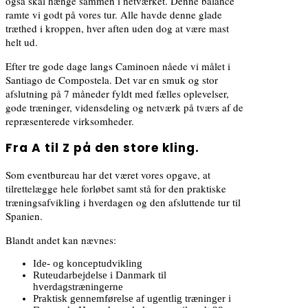
også skal hænge sammen i netværket. Denne balance
ramte vi godt på vores tur. Alle havde denne glade
træthed i kroppen, hver aften uden dog at være mast
helt ud.
Efter tre gode dage langs Caminoen nåede vi målet i
Santiago de Compostela. Det var en smuk og stor
afslutning på 7 måneder fyldt med fælles oplevelser,
gode træninger, vidensdeling og netværk på tværs af de
repræsenterede virksomheder.
Fra A til Z på den store kling.
Som eventbureau har det været vores opgave, at
tilrettelægge hele forløbet samt stå for den praktiske
træningsafvikling i hverdagen og den afsluttende tur til
Spanien.
Blandt andet kan nævnes:
Ide- og konceptudvikling
Ruteudarbejdelse i Danmark til
hverdagstræningerne
Praktisk gennemførelse af ugentlig træninger i