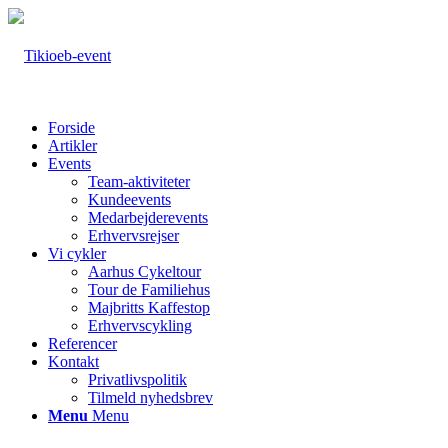
Forside
Artikler
Events
Team-aktiviteter
Kundeevents
Medarbejderevents
Erhvervsrejser
Vi cykler
Aarhus Cykeltour
Tour de Familiehus
Majbritts Kaffestop
Erhvervscykling
Referencer
Kontakt
Privatlivspolitik
Tilmeld nyhedsbrev
Menu
Menu