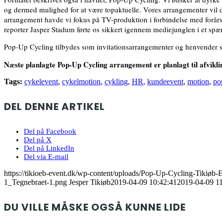
og dermed mulighed for at være topaktuelle. Vores arrangementer vil d
arrangement havde vi fokus på TV-produktion i forbindelse med forårsk
reporter Jasper Stadum førte os sikkert igennem mediejunglen i et sp
Pop-Up Cycling tilbydes som invitationsarrangementer og henvender si
Næste planlagte Pop-Up Cycling arrangement er planlagt til afviklin
Tags:
cykelevent
,
cykelmotion
,
cykling
,
HR
,
kundeevent
,
motion
,
po
DEL DENNE ARTIKEL
Del på Facebook
Del på X
Del på LinkedIn
Del via E-mail
https://tikioeb-event.dk/wp-content/uploads/Pop-Up-Cycling-Tikiøb-
1_Tegnebraet-1.png
Jesper Tikiøb
2019-04-09 10:42:41
2019-04-09 11
DU VILLE MÅSKE OGSÅ KUNNE LIDE