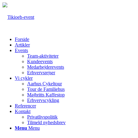
Forside
Artikler
Events
Team-aktiviteter
Kundeevents
Medarbejderevents
Erhvervsrejser
Vi cykler
Aarhus Cykeltour
Tour de Familiehus
Majbritts Kaffestop
Erhvervscykling
Referencer
Kontakt
Privatlivspolitik
Tilmeld nyhedsbrev
Menu
Menu