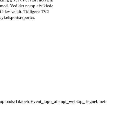
d med. Ved det netop afviklede
å blev vendt. Tidligere TV2
ykelsportsreporter.
nt/uploads/Tikioeb-Event_logo_aflangt_webtop_Tegnebraet-