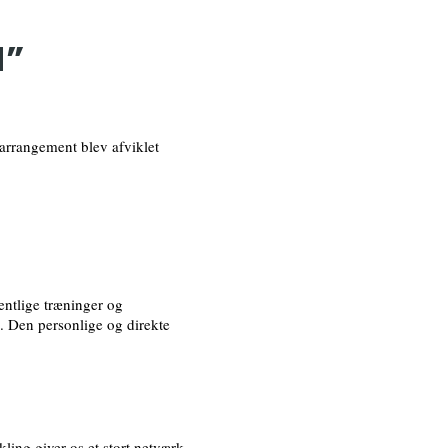
N”
 arrangement blev afviklet
entlige træninger og
. Den personlige og direkte
ling giver os et stort netværk