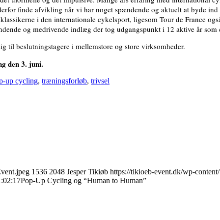
erfor finde afvikling når vi har noget spændende og aktuelt at byde in
lassikerne i den internationale cykelsport, ligesom Tour de France ogs
ændende og medrivende indlæg der tog udgangspunkt i 12 aktive år som c
g til beslutningstagere i mellemstore og store virksomheder.
g den 3. juni.
p-up cycling
,
træningsforløb
,
trivsel
Event.jpeg
1536
2048
Jesper Tikiøb
https://tikioeb-event.dk/wp-conte
:02:17
Pop-Up Cycling og “Human to Human”