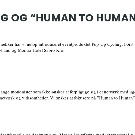
NG OG “HUMAN TO HUMA
ne rækker har vi netop introduceret eventproduktet Pop-Up Cycling. Først
ylland og Montra Hotel Sabro Kro.
ange motionister som ikke ønsker at forpligtige sig i et netværk med ug
, netværk og virksomheder. Vi ønsker at fokusere på ”Human to Human”
et uformelle og det impulsive. Mange års erfaring med international cyk