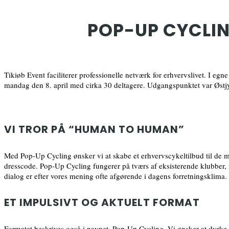
POP-UP CYCLI
Tikiøb Event faciliterer professionelle netværk for erhvervslivet. I eg
mandag den 8. april med cirka 30 deltagere. Udgangspunktet var Østj
VI TROR PÅ “HUMAN TO HUMAN”
Med Pop-Up Cycling ønsker vi at skabe et erhvervscykeltilbud til de m
dresscode. Pop-Up Cycling fungerer på tværs af eksisterende klubber
dialog er efter vores mening ofte afgørende i dagens forretningsklima.
ET IMPULSIVT OG AKTUELT FORMAT
Formatet beskrives også i navnet, Pop-Up Cycling. Vi ønsker at dyrke d