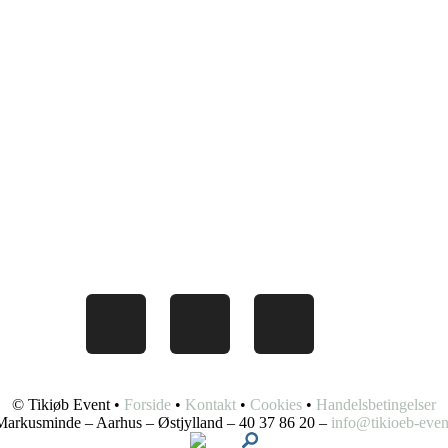
© Tikiøb Event •
Forside
•
Kontakt
•
Cookies
•
Handelsbetingelser
arkusminde – Aarhus – Østjylland – 40 37 86 20 –
info@tikioeb-even