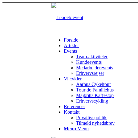
Forside
Artikler
Events
Team-aktiviteter
Kundeevents
Medarbejderevents
Erhvervsrejser
Vi cykler
Aarhus Cykeltour
Tour de Familiehus
Majbritts Kaffestop
Erhvervscykling
Referencer
Kontakt
Privatlivspolitik
Tilmeld nyhedsbrev
Menu
Menu