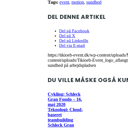
Tags:
event
,
motion
,
sundhed
DEL DENNE ARTIKEL
Del på Facebook
Del på X
Del på LinkedIn
Del via E-mail
https://tikioeb-event.dk/wp-content/upload
content/uploads/Tikioeb-Event_logo_aflan
sundhed på arbejdspladsen
DU VILLE MÅSKE OGSÅ KU
Cykling: Schleck
Gran Fondo – 16.
maj 2020
Teknologi: Cloud-
baseret
teambuilding
Schleck Gran