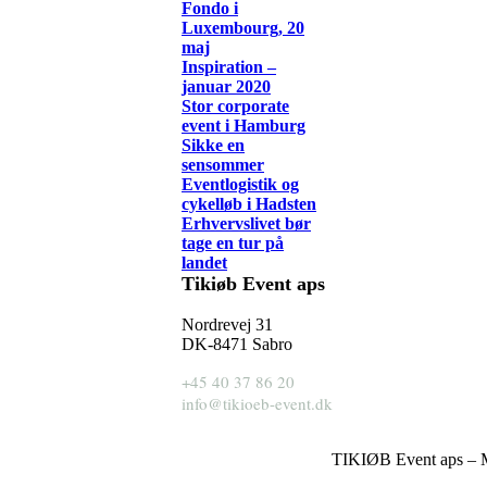
Fondo i
Luxembourg, 20
maj
Inspiration –
januar 2020
Stor corporate
event i Hamburg
Sikke en
sensommer
Eventlogistik og
cykelløb i Hadsten
Erhvervslivet bør
tage en tur på
landet
Tikiøb Event aps
Nordrevej 31
DK-8471 Sabro
+45 40 37 86 20
info@tikioeb-event.dk
TIKIØB Event aps – M