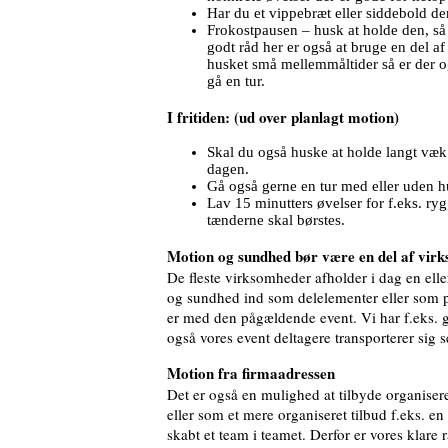
Har du et vippebræt eller siddebold de
Frokostpausen – husk at holde den, så fo
godt råd her er også at bruge en del af
husket små mellemmåltider så er der ogs
gå en tur.
I fritiden: (ud over planlagt motion)
Skal du også huske at holde langt væk 
dagen.
Gå også gerne en tur med eller uden 
Lav 15 minutters øvelser for f.eks. ry
tænderne skal børstes.
Motion og sundhed bør være en del af vir
De fleste virksomheder afholder i dag en elle
og sundhed ind som delelementer eller som pr
er med den pågældende event. Vi har f.eks. 
også vores event deltagere transporterer sig se
Motion fra firmaadressen
Det er også en mulighed at tilbyde organis
eller som et mere organiseret tilbud f.eks. e
skabt et team i teamet. Derfor er vores klare r