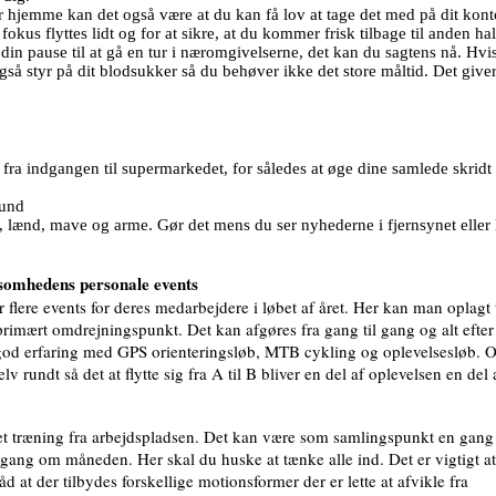
r hjemme kan det også være at du kan få lov at tage det med på dit kont
kus flyttes lidt og for at sikre, at du kommer frisk tilbage til anden hal
 din pause til at gå en tur i næromgivelserne, det kan du sagtens nå. Hvi
å styr på dit blodsukker så du behøver ikke det store måltid. Det giver d
fra indgangen til supermarkedet, for således at øge dine samlede skridt i
hund
g, lænd, mave og arme. Gør det mens du ser nyhederne i fjernsynet eller 
ksomhedens personale events
r flere events for deres medarbejdere i løbet af året. Her kan man oplag
imært omdrejningspunkt. Det kan afgøres fra gang til gang og alt efter
god erfaring med GPS orienteringsløb, MTB cykling og oplevelsesløb. Of
lv rundt så det at flytte sig fra A til B bliver en del af oplevelsen en del
eret træning fra arbejdspladsen. Det kan være som samlingspunkt en ga
n gang om måneden. Her skal du huske at tænke alle ind. Det er vigtigt at
åd at der tilbydes forskellige motionsformer der er lette at afvikle fra