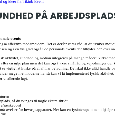
UNDHED PÅ ARBEJDSPLAD
sonale events
gså effektive medarbejdere. Det er derfor vores råd, at du tænker moti
dsen og i en vis grad også i de personale events der tilbydes hen over åre
sisk aktivitet, sundhed og motion integreres på mange måder i virksomh
 efter en nøje plan men det kan også være små råd og vejledninger der
 er vigtigt at huske på at alt har betydning. Det skal ikke altid handle o
lder meget i et moderne liv, så kan vi få implementeret fysisk aktivitet
 vi allerede lagt.
:
atoren
plads, så du tvinges til nogle ekstra skridt
ve/sænkebord
små øvelser for bevægeapparatet. Her kan en fysioterapeut nemt hjælpe m
 dig.