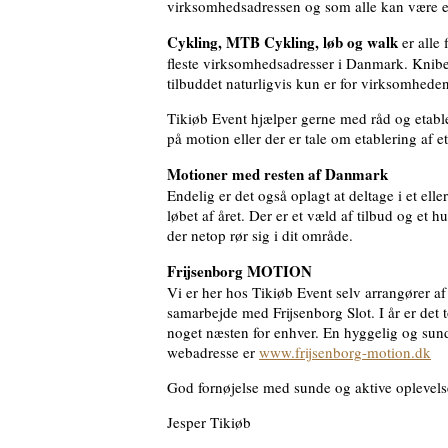
virksomhedsadressen og som alle kan være en
Cykling, MTB Cykling, løb og walk
er alle
fleste virksomhedsadresser i Danmark. Kniber d
tilbuddet naturligvis kun er for virksomhede
Tikiøb Event hjælper gerne med råd og etable
på motion eller der er tale om etablering af
Motioner med resten af Danmark
Endelig er det også oplagt at deltage i et el
løbet af året. Der er et væld af tilbud og et 
der netop rør sig i dit område.
Frijsenborg MOTION
Vi er her hos Tikiøb Event selv arrangører a
samarbejde med Frijsenborg Slot. I år er det t
noget næsten for enhver. En hyggelig og sund
webadresse er
www.frijsenborg-motion.dk
God fornøjelse med sunde og aktive oplevels
Jesper Tikiøb