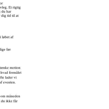
or
vleg. Et rigtig
s du har
ig tid til at
 løbet af
lige før
t tænke motion
 hvad formålet
te lader vi
 af eventen.
ng om måneden
 du ikke får