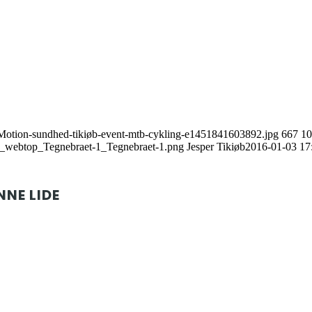
s/Motion-sundhed-tikiøb-event-mtb-cykling-e1451841603892.jpg
667
10
gt_webtop_Tegnebraet-1_Tegnebraet-1.png
Jesper Tikiøb
2016-01-03 17
NNE LIDE