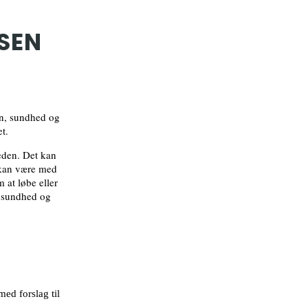
SEN
on, sundhed og
t.
eden. Det kan
 kan være med
m at løbe eller
, sundhed og
ed forslag til