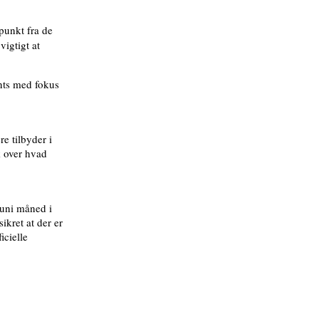
punkt fra de
vigtigt at
ents med fokus
e tilbyder i
k over hvad
juni måned i
ikret at der er
icielle