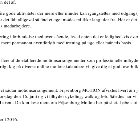
 del af.
 fire gode aktiviteter der mere eller mindre kan igangsættes med udgangs
et lidt alligevel så find et eget mødested ikke langt der fra. Her er det 
ns medarbejdere.
ring i forbindelse med ovenstående, hvad enten det er lejlighedsvis ev
 et mere permanent eventforløb med træning på uge eller måneds basis.
ler flere af de etablerede motionsarrangementer som professionelle udbyder
hurtigt kig på diverse online motionskalendere vil give dig et godt overbli
f et sådan motionsarrangement. Frijsenborg MOTION afvikles hvert år i 
orsdag den 16. juni og vi tilbyder cykeling, walk og løb. Således har vi s
 event. Du kan læse mere om Frijsenborg Motion her på sitet. Løbets off
er i 2016.