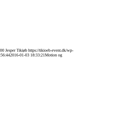
00
Jesper Tikiøb
https://tikioeb-event.dk/wp-
:56:44
2016-01-03 18:33:21
Motion og