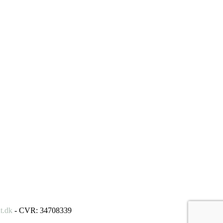
t.dk
- CVR: 34708339