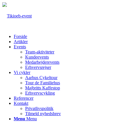
Forside
Artikler
Events
Team-aktiviteter
Kundeevents
Medarbejderevents
Erhvervsrejser
Vi cykler
Aarhus Cykeltour
Tour de Familiehus
Majbritts Kaffestop
Erhvervscykling
Referencer
Kontakt
Privatlivspolitik
Tilmeld nyhedsbrev
Menu
Menu