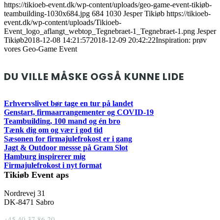
https://tikioeb-event.dk/wp-content/uploads/geo-game-event-tikiøb-
teambuilding-1030x684.jpg
684
1030
Jesper Tikiøb
https://tikioeb-
event.dk/wp-content/uploads/Tikioeb-
Event_logo_aflangt_webtop_Tegnebraet-1_Tegnebraet-1.png
Jesper
Tikiøb
2018-12-08 14:21:57
2018-12-09 20:42:22
Inspiration: prøv
vores Geo-Game Event
DU VILLE MÅSKE OGSÅ KUNNE LIDE
Erhvervslivet bør tage en tur på landet
Genstart, firmaarrangementer og COVID-19
Teambuilding, 100 mand og én bro
Tænk dig om og vær i god tid
Sæsonen for firmajulefrokost er i gang
Jagt & Outdoor messse på Gram Slot
Hamburg inspirerer mig
Firmajulefrokost i nyt format
Tikiøb Event aps
Nordrevej 31
DK-8471 Sabro
+45 40 37 86 20