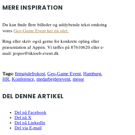
MERE INSPIRATION
Du kan finde flere billeder og uddybende tekst omkring
vores
Geo-Game Event her på sitet.
Ring eller skriv også gerne for konkrete oplæg eller
præsentation af Appén. Vi tæffes på 87610620 eller e-
mail: jesper@tikioeb-event.dk
Tags:
firmajulefrokost
,
Geo-Game Event
,
Hamburg
,
HR
,
Konference
,
medarbejderevent
,
messe
DEL DENNE ARTIKEL
Del på Facebook
Del på X
Del på LinkedIn
Del via E-mail