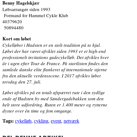
Benny Hagelskjær
Løbsarrangør siden 1993
Formand for Hammel Cykle Klub
40379620
50894480
Kort om løbet
Cykelløbet i Hadsten er en stolt tradition på to hjul.
Løbet der har været afviklet siden 1993 er et high-end
professionelt invitations gadecykelløb. Det afvikles hver
år i ugen efter Tour de France. På startlisten findes den
samlede danske elite flankeret af internationale stjerne
fra den aktuelle verdensscene. I 2017 afvikles løbet
torsdag den 27. juli.
Løbet afvikles på en totalt afspærret rute i den sydlige
ende af Hadsten by med Søndergadebakken som den
helt store udfordring. Ruten er 1.400 meter og rytterne
dyster over én time og fem omgange.
Tags:
cykelløb
,
cykling
,
event
,
netværk