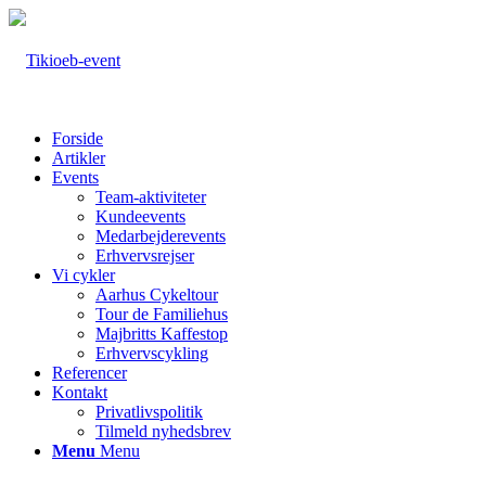
Forside
Artikler
Events
Team-aktiviteter
Kundeevents
Medarbejderevents
Erhvervsrejser
Vi cykler
Aarhus Cykeltour
Tour de Familiehus
Majbritts Kaffestop
Erhvervscykling
Referencer
Kontakt
Privatlivspolitik
Tilmeld nyhedsbrev
Menu
Menu