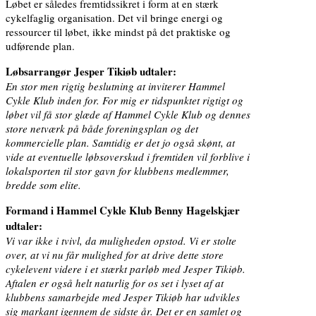
Løbet er således fremtidssikret i form at en stærk
cykelfaglig organisation. Det vil bringe energi og
ressourcer til løbet, ikke mindst på det praktiske og
udførende plan.
Løbsarrangør Jesper Tikiøb udtaler:
En stor men rigtig beslutning at inviterer Hammel
Cykle Klub inden for. For mig er tidspunktet rigtigt og
løbet vil få stor glæde af Hammel Cykle Klub og dennes
store netværk på både foreningsplan og det
kommercielle plan. Samtidig er det jo også skønt, at
vide at eventuelle løbsoverskud i fremtiden vil forblive i
lokalsporten til stor gavn for klubbens medlemmer,
bredde som elite.
Formand i Hammel Cykle Klub Benny Hagelskjær
udtaler:
Vi var ikke i tvivl, da muligheden opstod. Vi er stolte
over, at vi nu får mulighed for at drive dette store
cykelevent videre i et stærkt parløb med Jesper Tikiøb.
Aftalen er også helt naturlig for os set i lyset af at
klubbens samarbejde med Jesper Tikiøb har udvikles
sig markant igennem de sidste år. Det er en samlet og