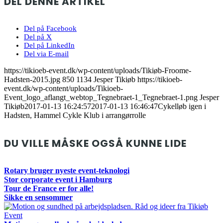
DEL DENNE ARTIKEL
Del på Facebook
Del på X
Del på LinkedIn
Del via E-mail
https://tikioeb-event.dk/wp-content/uploads/Tikiøb-Froome-
Hadsten-2015.jpg
850
1134
Jesper Tikiøb
https://tikioeb-
event.dk/wp-content/uploads/Tikioeb-
Event_logo_aflangt_webtop_Tegnebraet-1_Tegnebraet-1.png
Jesper
Tikiøb
2017-01-13 16:24:57
2017-01-13 16:46:47
Cykelløb igen i
Hadsten, Hammel Cykle Klub i arrangørrolle
DU VILLE MÅSKE OGSÅ KUNNE LIDE
Rotary bruger nyeste event-teknologi
Stor corporate event i Hamburg
Tour de France er for alle!
Sikke en sensommer