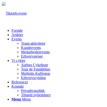
Forside
Artikler
Events
Team-aktiviteter
Kundeevents
Medarbejderevents
Erhvervsrejser
Vi cykler
Aarhus Cykeltour
Tour de Familiehus
Majbritts Kaffestop
Erhvervscykling
Referencer
Kontakt
Privatlivspolitik
Tilmeld nyhedsbrev
Menu
Menu