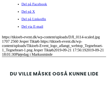
Del på Facebook
Del på X
Del på LinkedIn
Del via E-mail
https://tikioeb-event.dk/wp-content/uploads/DJI_0114-scaled.jpg
1707
2560
Jesper Tikiøb
https://tikioeb-event.dk/wp-
content/uploads/Tikioeb-Event_logo_aflangt_webtop_Tegnebraet-
1_Tegnebraet-1.png
Jesper Tikiøb
2019-09-21 17:56:19
2019-09-21
18:01:30
Pløjedag i Markusminde
DU VILLE MÅSKE OGSÅ KUNNE LIDE