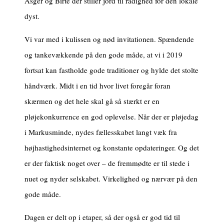
Asger og Birte der stiller jord til rådighed for den lokale
dyst.
Vi var med i kulissen og nød invitationen. Spændende
og tankevækkende på den gode måde, at vi i 2019
fortsat kan fastholde gode traditioner og hylde det stolte
håndværk. Midt i en tid hvor livet foregår foran
skærmen og det hele skal gå så stærkt er en
pløjekonkurrence en god oplevelse. Når der er pløjedag
i Markusminde, nydes fællesskabet langt væk fra
højhastighedsinternet og konstante opdateringer. Og det
er der faktisk noget over – de fremmødte er til stede i
nuet og nyder selskabet. Virkelighed og nærvær på den
gode måde.
Dagen er delt op i etaper, så der også er god tid til