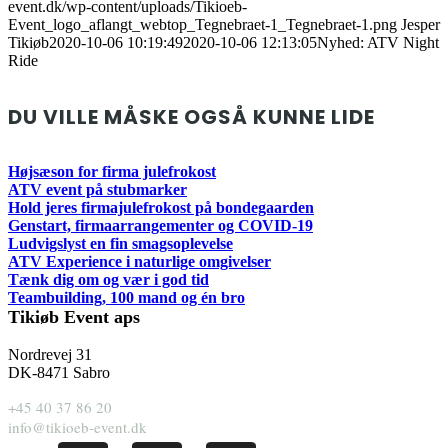
event.dk/wp-content/uploads/Tikioeb-
Event_logo_aflangt_webtop_Tegnebraet-1_Tegnebraet-1.png
Jesper
Tikiøb
2020-10-06 10:19:49
2020-10-06 12:13:05
Nyhed: ATV Night
Ride
DU VILLE MÅSKE OGSÅ KUNNE LIDE
Højsæson for firma julefrokost
ATV event på stubmarker
Hold jeres firmajulefrokost på bondegaarden
Genstart, firmaarrangementer og COVID-19
Ludvigslyst en fin smagsoplevelse
ATV Experience i naturlige omgivelser
Tænk dig om og vær i god tid
Teambuilding, 100 mand og én bro
Tikiøb Event aps
Nordrevej 31
DK-8471 Sabro
+45 40 37 86 20
info@tikioeb-event.dk