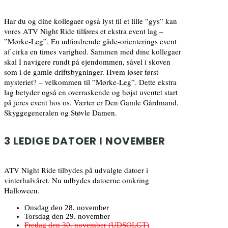
Har du og dine kollegaer også lyst til et lille ”gys” kan
vores ATV Night Ride tilføres et ekstra event lag –
”Mørke-Leg”. En udfordrende gåde-orienterings event
af cirka en times varighed. Sammen med dine kollegaer
skal I navigere rundt på ejendommen, såvel i skoven
som i de gamle driftsbygninger. Hvem løser først
mysteriet? – velkommen til ”Mørke-Leg”. Dette ekstra
lag betyder også en overraskende og højst uventet start
på jeres event hos os. Værter er Den Gamle Gårdmand,
Skyggegeneralen og Støvle Damen.
3 LEDIGE DATOER I NOVEMBER
ATV Night Ride tilbydes på udvalgte datoer i
vinterhalvåret. Nu udbydes datoerne omkring
Halloween.
Onsdag den 28. november
Torsdag den 29. november
Fredag den 30. november (UDSOLGT)