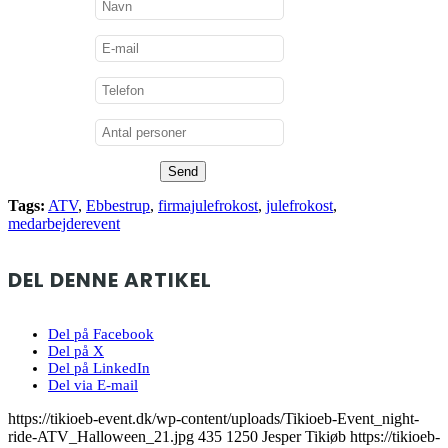
Tags:
ATV
,
Ebbestrup
,
firmajulefrokost
,
julefrokost
,
medarbejderevent
DEL DENNE ARTIKEL
Del på Facebook
Del på X
Del på LinkedIn
Del via E-mail
https://tikioeb-event.dk/wp-content/uploads/Tikioeb-Event_night-
ride-ATV_Halloween_21.jpg
435
1250
Jesper Tikiøb
https://tikioeb-