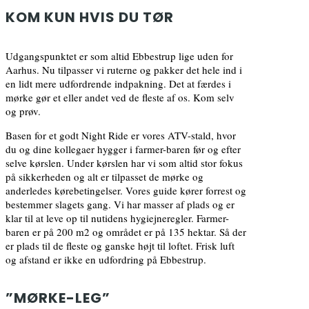
KOM KUN HVIS DU TØR
Udgangspunktet er som altid Ebbestrup lige uden for
Aarhus. Nu tilpasser vi ruterne og pakker det hele ind i
en lidt mere udfordrende indpakning. Det at færdes i
mørke gør et eller andet ved de fleste af os. Kom selv
og prøv.
Basen for et godt Night Ride er vores ATV-stald, hvor
du og dine kollegaer hygger i farmer-baren før og efter
selve kørslen. Under kørslen har vi som altid stor fokus
på sikkerheden og alt er tilpasset de mørke og
anderledes kørebetingelser. Vores guide kører forrest og
bestemmer slagets gang. Vi har masser af plads og er
klar til at leve op til nutidens hygiejneregler. Farmer-
baren er på 200 m2 og området er på 135 hektar. Så der
er plads til de fleste og ganske højt til loftet. Frisk luft
og afstand er ikke en udfordring på Ebbestrup.
”MØRKE-LEG”