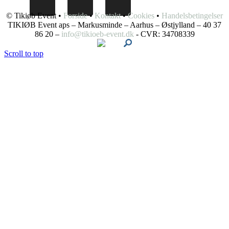
© Tikiøb Event •
Forside
•
Kontakt
•
Cookies
•
Handelsbetingelser
TIKIØB Event aps – Markusminde – Aarhus – Østjylland – 40 37
86 20 –
info@tikioeb-event.dk
- CVR: 34708339
Scroll to top