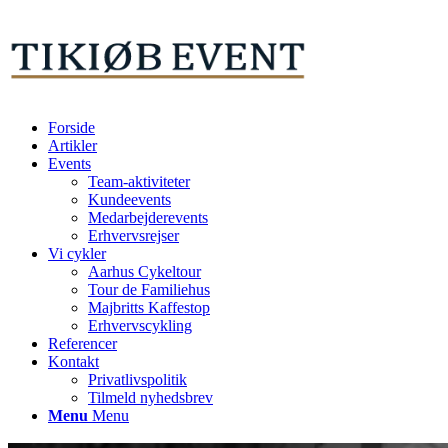
Forside
Artikler
Events
Team-aktiviteter
Kundeevents
Medarbejderevents
Erhvervsrejser
Vi cykler
Aarhus Cykeltour
Tour de Familiehus
Majbritts Kaffestop
Erhvervscykling
Referencer
Kontakt
Privatlivspolitik
Tilmeld nyhedsbrev
Menu
Menu