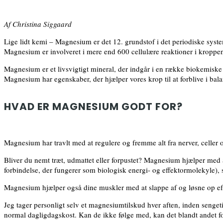
Af Christina Siggaard
Lige lidt kemi – Magnesium er det 12. grundstof i det periodiske sys
Magnesium er involveret i mere end 600 cellulære reaktioner i kroppe
Magnesium er et livsvigtigt mineral, der indgår i en række biokemiske r
Magnesium har egenskaber, der hjælper vores krop til at forblive i bal
HVAD ER MAGNESIUM GODT FOR?
Magnesium har travlt med at regulere og fremme alt fra nerver, celler 
Bliver du nemt træt, udmattet eller forpustet? Magnesium hjælper med a
forbindelse, der fungerer som biologisk energi- og effektormolekyle), so
Magnesium hjælper også dine muskler med at slappe af og løsne op eft
Jeg tager personligt selv et magnesiumtilskud hver aften, inden senge
normal dagligdagskost. Kan de ikke følge med, kan det blandt andet 