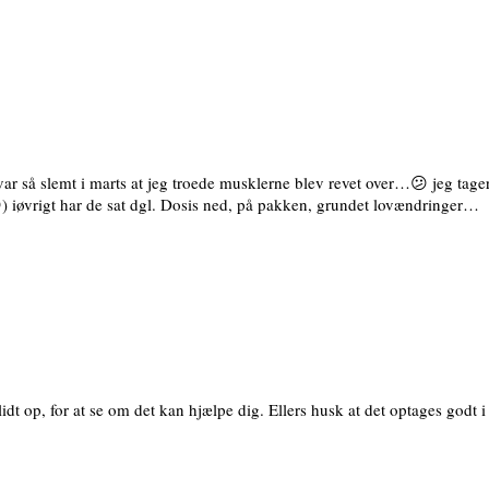
r så slemt i marts at jeg troede musklerne blev revet over…😕 jeg tage
 iøvrigt har de sat dgl. Dosis ned, på pakken, grundet lovændringer…
lidt op, for at se om det kan hjælpe dig. Ellers husk at det optages go