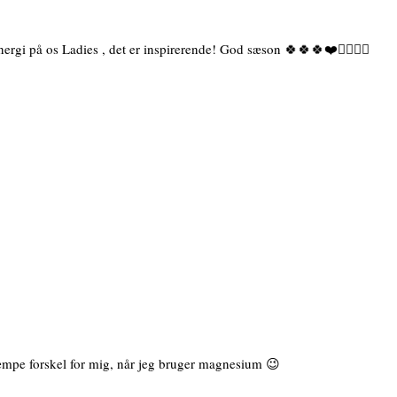
ergi på os Ladies , det er inspirerende! God sæson 🍀🍀🍀❤️🚴‍♀️🙋‍♀️
æmpe forskel for mig, når jeg bruger magnesium 😉