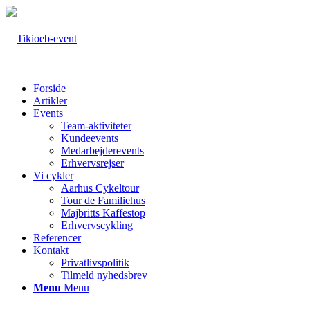
Forside
Artikler
Events
Team-aktiviteter
Kundeevents
Medarbejderevents
Erhvervsrejser
Vi cykler
Aarhus Cykeltour
Tour de Familiehus
Majbritts Kaffestop
Erhvervscykling
Referencer
Kontakt
Privatlivspolitik
Tilmeld nyhedsbrev
Menu
Menu