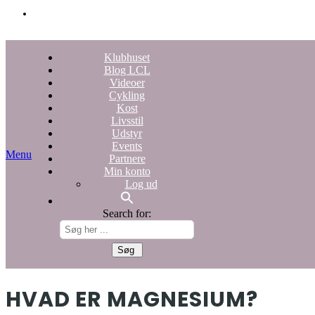
Klubhuset
Blog LCL
Videoer
Cykling
Kost
Livsstil
Udstyr
Events
Menu
Partnere
Min konto
Log ud
Search for:
HVAD ER MAGNESIUM?