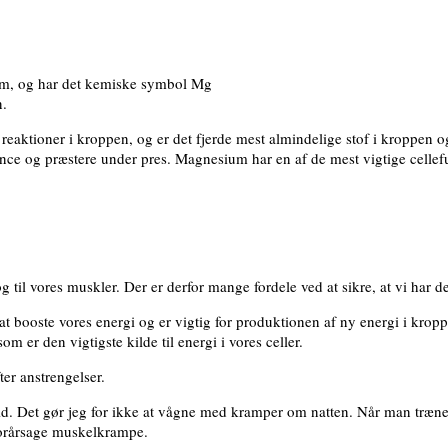
tem, og har det kemiske symbol Mg
n.
eaktioner i kroppen, og er det fjerde mest almindelige stof i kroppen og 
ance og præstere under pres. Magnesium har en af de mest vigtige cellefu
og til vores muskler. Der er derfor mange fordele ved at sikre, at vi har
t booste vores energi og er vigtig for produktionen af ny energi i kroppe
m er den vigtigste kilde til energi i vores celler.
er anstrengelser.
tid. Det gør jeg for ikke at vågne med kramper om natten. Når man træn
forårsage muskelkrampe.