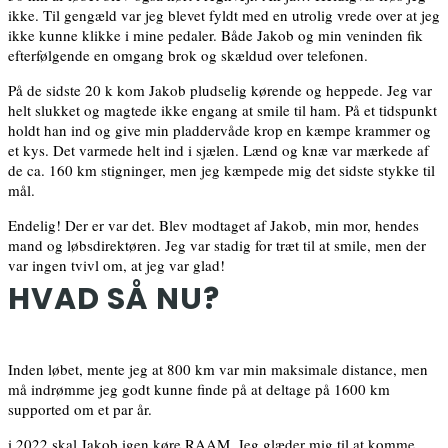
ikke. Til gengæld var jeg blevet fyldt med en utrolig vrede over at jeg
ikke kunne klikke i mine pedaler. Både Jakob og min veninden fik
efterfølgende en omgang brok og skældud over telefonen.
På de sidste 20 k kom Jakob pludselig kørende og heppede. Jeg var
helt slukket og magtede ikke engang at smile til ham. På et tidspunkt
holdt han ind og give min pladdervåde krop en kæmpe krammer og
et kys. Det varmede helt ind i sjælen. Lænd og knæ var mærkede af
de ca. 160 km stigninger, men jeg kæmpede mig det sidste stykke til
mål.
Endelig! Der er var det. Blev modtaget af Jakob, min mor, hendes
mand og løbsdirektøren. Jeg var stadig for træt til at smile, men der
var ingen tvivl om, at jeg var glad!
HVAD SÅ NU?
Inden løbet, mente jeg at 800 km var min maksimale distance, men
må indrømme jeg godt kunne finde på at deltage på 1600 km
supported om et par år.
i 2022 skal Jakob igen køre RAAM. Jeg glæder mig til at komme