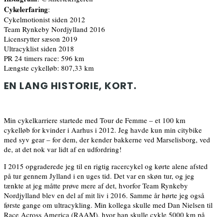
Cykelerfaring
:
Cykelmotionist siden 2012
Team Rynkeby Nordjylland 2016
Licensrytter sæson 2019
Ultracyklist siden 2018
PR 24 timers race: 596 km
Længste cykelløb: 807,33 km
EN LANG HISTORIE, KORT.
Min cykelkarriere startede med Tour de Femme – et 100 km
cykelløb for kvinder i Aarhus i 2012. Jeg havde kun min citybike
med syv gear – for dem, der kender bakkerne ved Marselisborg, ved
de, at det nok var lidt af en udfordring!
I 2015 opgraderede jeg til en rigtig racercykel og kørte alene afsted
på tur gennem Jylland i en uges tid. Det var en skøn tur, og jeg
tænkte at jeg måtte prøve mere af det, hvorfor Team Rynkeby
Nordjylland blev en del af mit liv i 2016. Samme år hørte jeg også
første gange om ultracykling. Min kollega skulle med Dan Nielsen til
Race Across America (RAAM), hvor han skulle cykle 5000 km på