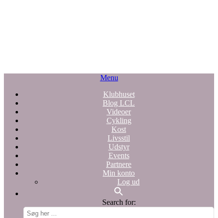
Menu
Klubhuset
Blog LCL
Videoer
Cykling
Kost
Livsstil
Udstyr
Events
Partnere
Min konto
Log ud
Search for: