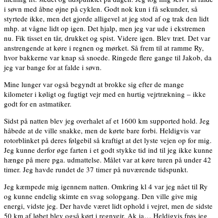
i søvn med åbne øjne på cyklen. Godt nok kun i få sekunder, så
styrtede ikke, men det gjorde alligevel at jeg stod af og trak den lidt
mhp. at vågne lidt op igen. Det hjalp, men jeg var ude i ekstremen
nu. Fik tisset en tår, drukket og spist. Videre igen. Blev træt. Det var
anstrengende at køre i regnen og mørket. Så frem til at ramme Ry,
hvor bakkerne var knap så snoede. Ringede flere gange til Jakob, da
jeg var bange for at falde i søvn.
Mine lunger var også begyndt at brokke sig efter de mange
kilometer i køligt og fugtigt vejr med en hurtig vejrtrækning – ikke
godt for en astmatiker.
Sidst på natten blev jeg overhalet af et 1600 km supported hold. Jeg
håbede at de ville snakke, men de kørte bare forbi. Heldigvis var
rotorblinket på deres følgebil så kraftigt at det lyste vejen op for mig.
Jeg kunne derfor øge farten i et godt stykke tid ind til jeg ikke kunne
hænge på mere pga. udmattelse. Målet var at køre turen på under 42
timer. Jeg havde rundet de 37 timer på nuværende tidspunkt.
Jeg kæmpede mig igennem natten. Omkring kl 4 var jeg nået til Ry
og kunne endelig skimte en svag solopgang. Den ville give mig
energi, vidste jeg. Der havde været lidt ophold i vejret, men de sidste
50 km af løbet blev også kørt i regnvejr. Ak ja… Heldigvis frøs jeg