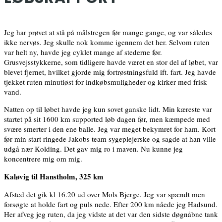
Jeg har prøvet at stå på målstregen før mange gange, og var således
ikke nervøs. Jeg skulle nok komme igennem det her. Selvom ruten
var helt ny, havde jeg cyklet mange af stederne før.
Grusvejsstykkerne, som tidligere havde været en stor del af løbet, var
blevet fjernet, hvilket gjorde mig fortrøstningsfuld ift. fart. Jeg havde
tjekket ruten minutiøst for indkøbsmuligheder og kirker med frisk
vand.
Natten op til løbet havde jeg kun sovet ganske lidt. Min kæreste var
startet på sit 1600 km supported løb dagen før, men kæmpede med
svære smerter i den ene balle. Jeg var meget bekymret for ham. Kort
før min start ringede Jakobs team sygeplejerske og sagde at han ville
udgå nær Kolding. Det gav mig ro i maven. Nu kunne jeg
koncentrere mig om mig.
Kaløvig til Hanstholm, 325 km
Afsted det gik kl 16.20 ud over Mols Bjerge. Jeg var spændt men
forsøgte at holde fart og puls nede. Efter 200 km nåede jeg Hadsund.
Her afveg jeg ruten, da jeg vidste at det var den sidste døgnåbne tank