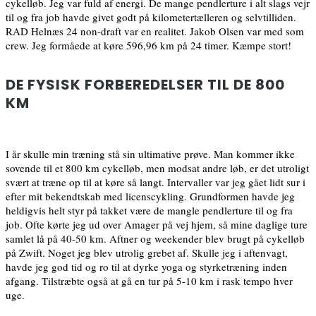
cykelløb. Jeg var fuld af energi. De mange pendlerture i alt slags vejr
til og fra job havde givet godt på kilometertælleren og selvtilliden.
RAD Helnæs 24 non-draft var en realitet. Jakob Olsen var med som
crew. Jeg formåede at køre 596,96 km på 24 timer. Kæmpe stort!
DE FYSISK FORBEREDELSER TIL DE 800
KM
I år skulle min træning stå sin ultimative prøve. Man kommer ikke
sovende til et 800 km cykelløb, men modsat andre løb, er det utroligt
svært at træne op til at køre så langt. Intervaller var jeg gået lidt sur i
efter mit bekendtskab med licenscykling. Grundformen havde jeg
heldigvis helt styr på takket være de mangle pendlerture til og fra
job. Ofte kørte jeg ud over Amager på vej hjem, så mine daglige ture
samlet lå på 40-50 km. Aftner og weekender blev brugt på cykelløb
på Zwift. Noget jeg blev utrolig grebet af. Skulle jeg i aftenvagt,
havde jeg god tid og ro til at dyrke yoga og styrketræning inden
afgang. Tilstræbte også at gå en tur på 5-10 km i rask tempo hver
uge.