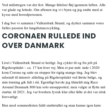
Ved målstregen var der fest. Mange følelser fløj igennem luften. Alle
var glade og lettede. Om aftenen tog vi i byen og jeg endte med at
kysse med hovedpersonen.
I dag bor vi sammen i Vallensbæk Strand, og dyrker sammen vores
fælles passion for langdistancecykling.
CORONAEN RULLEDE IND
OVER DANMARK
Livet i Vallensbæk Strand er herligt. Jeg cykler til og fra job på
Rigshospitalet – ca. 17 km hver vej. Men et par mdr. inde i 2020
kom Corona og satte en stopper for rigtig mange ting. Jeg blev
udsendt til intensiv afdeling på Rigshospitalet ved første bølge, og
min træning gik lidt i stå. Egentligt havde jeg tilmeldt mig Race
Around Denmark 800 km solo unsupported, men valgte at flytte mit
startnr. til 2021. Jeg var hverken fysisk klar eller følte at det var etisk
forsvarligt.
Hen mod sommerferien faldt smittetallet og man kunne igen køre