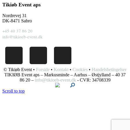
Tikiøb Event aps
Nordrevej 31
DK-8471 Sabro
+45 40 37 86 20
info@tikioeb-event.dk
© Tikiøb Event •
Forside
•
Kontakt
•
Cookies
•
Handelsbetingelser
TIKIØB Event aps – Markusminde – Aarhus – Østjylland – 40 37
86 20 –
info@tikioeb-event.dk
- CVR: 34708339
Scroll to top