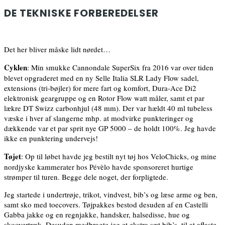
DE TEKNISKE FORBEREDELSER
Det her bliver måske lidt nørdet…
Cyklen
: Min smukke Cannondale SuperSix fra 2016 var over tiden
blevet opgraderet med en ny Selle Italia SLR Lady Flow sadel,
extensions (tri-bøjler) for mere fart og komfort, Dura-Ace Di2
elektronisk geargruppe og en Rotor Flow watt måler, samt et par
lækre DT Swizz carbonhjul (48 mm). Der var hældt 40 ml tubeless
væske i hver af slangerne mhp. at modvirke punkteringer og
dækkende var et par sprit nye GP 5000 – de holdt 100%. Jeg havde
ikke en punktering undervejs!
Tøjet
: Op til løbet havde jeg bestilt nyt tøj hos VeloChicks, og mine
nordjyske kammerater hos Pévèlo havde sponsoreret hurtige
strømper til turen. Begge dele noget, der forpligtede.
Jeg startede i undertrøje, trikot, vindvest, bib’s og læse arme og ben,
samt sko med toecovers. Tøjpakkes bestod desuden af en Castelli
Gabba jakke og en regnjakke, handsker, halsedisse, hue og
skoovertræk. Desuden medbragte jeg et ekstra sæt bib’s, til at aflaste