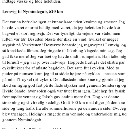
indtage væske og føde heletiden.
Lemvig til Nymindegab, 520 km
Det var en befrielse igen at kunne køre uden kvalme og smerter. Jeg
havde været enormt heldig med vejret, da jeg heletiden havde kørt
bagved et stort regnvejr. Det var tydeligt, da vejene var våde, men
luften var tør. Desuden blæste der ikke en vind, hvilket er meget
atypisk på Vestkysten! Desværre hentede jeg regnvejret i Lemvig, og
så knækkede filmen. Jeg ringede til Jakob og klagede min sag. Jeg
gad ikke mere! Jeg var træt og havde ondt i rumpetten. Han talte mig
til fornuft – jeg var jo over halvvejs! Hoppede hurtigt i det ekstra par
cykelbukser for af aflaste bagdelen. Det satte fut i cyklen. Med to
puder på numsen kom jeg til at sidde højere på cyklen – næsten som
på min TT-cykel (tri-cykel). Det aflastede mine knæ og gjorde at jeg
skød en rigtig god fart på de flade stykker ned gennem Søndervig og
Hvide Sande, hvor solen også var tittet frem igen. Lidt hep fra fysisk
fremmødte venner og Jakob gav endnu mere fart. Dog var denne
strækning også virkelig kedelig. Godt 100 km med diger på den ene
side og tung trafik fra alle sommerhusene på den anden side. Øv. Jeg
blev træt igen. Heldigvis ringede min veninde og underholdte mig ud
gennem Nymindegab.