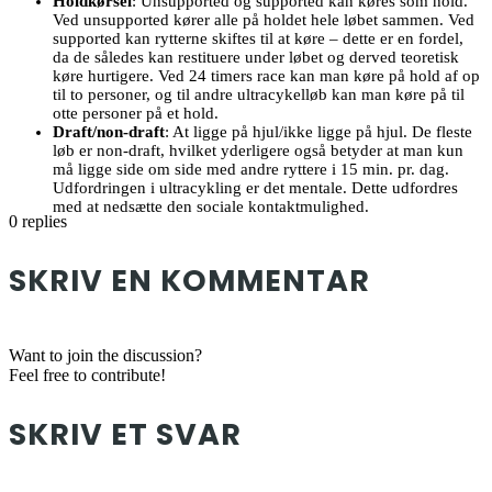
Holdkørsel
: Unsupported og supported kan køres som hold.
Ved unsupported kører alle på holdet hele løbet sammen. Ved
supported kan rytterne skiftes til at køre – dette er en fordel,
da de således kan restituere under løbet og derved teoretisk
køre hurtigere. Ved 24 timers race kan man køre på hold af op
til to personer, og til andre ultracykelløb kan man køre på til
otte personer på et hold.
Draft/non-draft
: At ligge på hjul/ikke ligge på hjul. De fleste
løb er non-draft, hvilket yderligere også betyder at man kun
må ligge side om side med andre ryttere i 15 min. pr. dag.
Udfordringen i ultracykling er det mentale. Dette udfordres
med at nedsætte den sociale kontaktmulighed.
0
replies
SKRIV EN KOMMENTAR
Want to join the discussion?
Feel free to contribute!
SKRIV ET SVAR