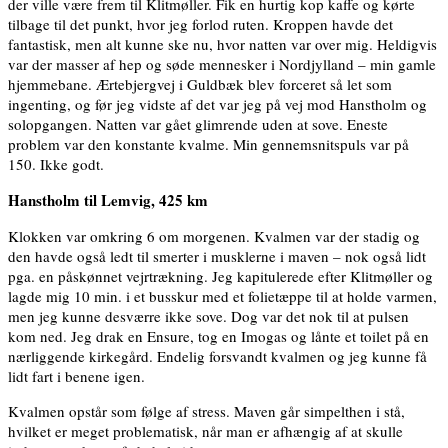
der ville være frem til Klitmøller. Fik en hurtig kop kaffe og kørte
tilbage til det punkt, hvor jeg forlod ruten. Kroppen havde det
fantastisk, men alt kunne ske nu, hvor natten var over mig. Heldigvis
var der masser af hep og søde mennesker i Nordjylland – min gamle
hjemmebane. Ærtebjergvej i Guldbæk blev forceret så let som
ingenting, og før jeg vidste af det var jeg på vej mod Hanstholm og
solopgangen. Natten var gået glimrende uden at sove. Eneste
problem var den konstante kvalme. Min gennemsnitspuls var på
150. Ikke godt.
Hanstholm til Lemvig, 425 km
Klokken var omkring 6 om morgenen. Kvalmen var der stadig og
den havde også ledt til smerter i musklerne i maven – nok også lidt
pga. en påskønnet vejrtrækning. Jeg kapitulerede efter Klitmøller og
lagde mig 10 min. i et busskur med et folietæppe til at holde varmen,
men jeg kunne desværre ikke sove. Dog var det nok til at pulsen
kom ned. Jeg drak en Ensure, tog en Imogas og lånte et toilet på en
nærliggende kirkegård. Endelig forsvandt kvalmen og jeg kunne få
lidt fart i benene igen.
Kvalmen opstår som følge af stress. Maven går simpelthen i stå,
hvilket er meget problematisk, når man er afhængig af at skulle