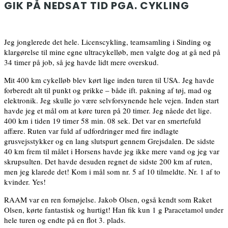
GIK PÅ NEDSAT TID PGA. CYKLING
Jeg jonglerede det hele. Licenscykling, teamsamling i Sinding og
klargørelse til mine egne ultracykelløb, men valgte dog at gå ned på
34 timer på job, så jeg havde lidt mere overskud.
Mit 400 km cykelløb blev kørt lige inden turen til USA. Jeg havde
forberedt alt til punkt og prikke – både ift. pakning af tøj, mad og
elektronik. Jeg skulle jo være selvforsynende hele vejen. Inden start
havde jeg et mål om at køre turen på 20 timer. Jeg nåede det lige.
400 km i tiden 19 timer 58 min. 08 sek. Det var en smertefuld
affære. Ruten var fuld af udfordringer med fire indlagte
grusvejsstykker og en lang slutspurt gennem Grejsdalen. De sidste
40 km frem til målet i Horsens havde jeg ikke mere vand og jeg var
skrupsulten. Det havde desuden regnet de sidste 200 km af ruten,
men jeg klarede det! Kom i mål som nr. 5 af 10 tilmeldte. Nr. 1 af to
kvinder. Yes!
RAAM var en ren fornøjelse. Jakob Olsen, også kendt som Raket
Olsen, kørte fantastisk og hurtigt! Han fik kun 1 g Paracetamol under
hele turen og endte på en flot 3. plads.