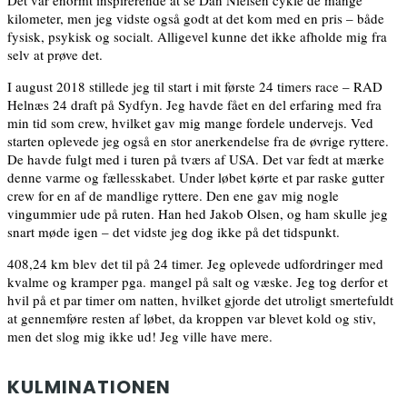
kilometer, men jeg vidste også godt at det kom med en pris – både
fysisk, psykisk og socialt. Alligevel kunne det ikke afholde mig fra
selv at prøve det.
I august 2018 stillede jeg til start i mit første 24 timers race – RAD
Helnæs 24 draft på Sydfyn. Jeg havde fået en del erfaring med fra
min tid som crew, hvilket gav mig mange fordele undervejs. Ved
starten oplevede jeg også en stor anerkendelse fra de øvrige ryttere.
De havde fulgt med i turen på tværs af USA. Det var fedt at mærke
denne varme og fællesskabet. Under løbet kørte et par raske gutter
crew for en af de mandlige ryttere. Den ene gav mig nogle
vingummier ude på ruten. Han hed Jakob Olsen, og ham skulle jeg
snart møde igen – det vidste jeg dog ikke på det tidspunkt.
408,24 km blev det til på 24 timer. Jeg oplevede udfordringer med
kvalme og kramper pga. mangel på salt og væske. Jeg tog derfor et
hvil på et par timer om natten, hvilket gjorde det utroligt smertefuldt
at gennemføre resten af løbet, da kroppen var blevet kold og stiv,
men det slog mig ikke ud! Jeg ville have mere.
KULMINATIONEN