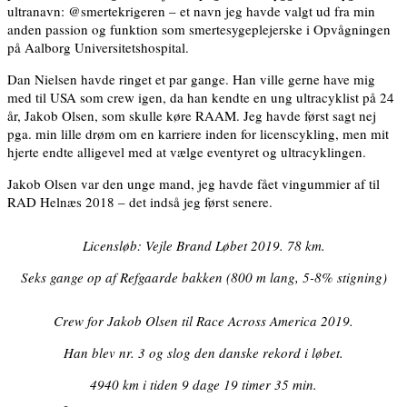
ultranavn: @smertekrigeren – et navn jeg havde valgt ud fra min
anden passion og funktion som smertesygeplejerske i Opvågningen
på Aalborg Universitetshospital.
Dan Nielsen havde ringet et par gange. Han ville gerne have mig
med til USA som crew igen, da han kendte en ung ultracyklist på 24
år, Jakob Olsen, som skulle køre RAAM. Jeg havde først sagt nej
pga. min lille drøm om en karriere inden for licenscykling, men mit
hjerte endte alligevel med at vælge eventyret og ultracyklingen.
Jakob Olsen var den unge mand, jeg havde fået vingummier af til
RAD Helnæs 2018 – det indså jeg først senere.
Licensløb: Vejle Brand Løbet 2019. 78 km.
Seks gange op af Refgaarde bakken
(800 m lang, 5-8% stigning)
Crew for Jakob Olsen til Race Across America 2019.
Han blev nr. 3 og slog den danske rekord i løbet.
4940 km i tiden 9 dage 19 timer 35 min.