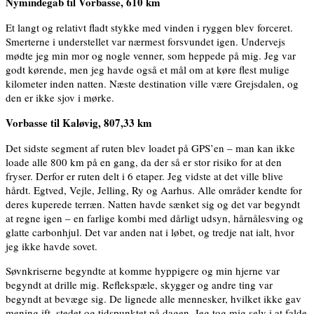
Nymindegab til Vorbasse, 610 km
Et langt og relativt fladt stykke med vinden i ryggen blev forceret.
Smerterne i understellet var nærmest forsvundet igen. Undervejs
mødte jeg min mor og nogle venner, som heppede på mig. Jeg var
godt kørende, men jeg havde også et mål om at køre flest mulige
kilometer inden natten. Næste destination ville være Grejsdalen, og
den er ikke sjov i mørke.
Vorbasse til Kaløvig, 807,33 km
Det sidste segment af ruten blev loadet på GPS’en – man kan ikke
loade alle 800 km på en gang, da der så er stor risiko for at den
fryser. Derfor er ruten delt i 6 etaper. Jeg vidste at det ville blive
hårdt. Egtved, Vejle, Jelling, Ry og Aarhus. Alle områder kendte for
deres kuperede terræn. Natten havde sænket sig og det var begyndt
at regne igen – en farlige kombi med dårligt udsyn, hårnålesving og
glatte carbonhjul. Det var anden nat i løbet, og tredje nat ialt, hvor
jeg ikke havde sovet.
Søvnkriserne begyndte at komme hyppigere og min hjerne var
begyndt at drille mig. Reflekspæle, skygger og andre ting var
begyndt at bevæge sig. De lignede alle mennesker, hvilket ikke gav
mening ift. stedet og tidspunktet på dagen. Jeg tog mig selv i at falde