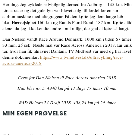
Herning. Jeg cyklede selvfølgelig derned fra Aalborg – 145 km. Min
første racer og det gule lyn var blevet solgt til fordel for en sort
carbonmaskine med ultegragear. På den kørte jeg flere lange løb –
bl.a. Hærvejsløbet 160 km og Rands Fjord Rundt 187 km. Kørte altid
alene, da jeg ikke kendte andre i mit miljø, der gad at køre så langt.
Dan Nielsen vandt Race Around Denmark. 1600 km i tiden 67 timer
33 min. 25 sek. Næste mål var Race Across America i 2018. En unik
tur, hvor han fik tilnavnet Dantani. TV Midtvest var med og har lavet
denne dokumentar:
https://www.tvmidtvest.dk/ultracykling/race-
across-america-2018
Crew for Dan Nielsen til Race Across America 2018.
Han blev nr. 5. 4940 km på 11 dage 17 timer 10 min.
RAD Helnæs 24 Draft 2018. 408,24 km på 24 timer
MIN EGEN PRØVELSE
Det var enormt inspirerende at se Dan Nielsen cykle de mange