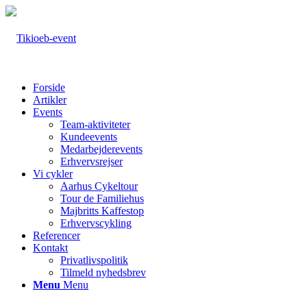
Forside
Artikler
Events
Team-aktiviteter
Kundeevents
Medarbejderevents
Erhvervsrejser
Vi cykler
Aarhus Cykeltour
Tour de Familiehus
Majbritts Kaffestop
Erhvervscykling
Referencer
Kontakt
Privatlivspolitik
Tilmeld nyhedsbrev
Menu
Menu