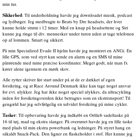
min tur.
Sikkerhed
: Til underholdning havde jeg downloadet musik, podcast
og lydbøger. Jeg medbragte to Beats by Dre headsets, der hver
kunne holde strøm i 12 timer. Med en knap på headsettene og Siri
kunne jeg ringe til div. mennesker under turen uden at tage telefonen
op af lommen. Smart og sikkert.
På min Specialized Evade II hjelm havde jeg monteret en ANGi. En
lille GPS, som ved styrt kan sende en alarm og en SMS til mine
pårørende med mine præcise koordinater. Meget godt, når man fx
kører alene igennem en mørk skov.
Alle rytter skriver før start under på at de er dækket af egen
forsikring, og at Race Around Denmark ikke kan tage noget ansvar
for evt. ulykker. Jeg har ikke noget speciel ulykkes, da ultracykling
inden for forsikringsverden ikke betragtes som en ekstremsport! Til
gengæld har jeg selvfølgelig en udvidet forsikring på mine cykler.
Tasker
: Til opbevaring havde jeg indkøbt en Ortlieb sadeltaske på
16 til tøj, mad og ekstra slanger. På overrøret havde jeg en lille taske
med plads til min ekstra powerbank og ledninger. På styret hang en
såkaldt Snack-Pack. Den ligner en flaskeholder i stof. Her kunne jeg