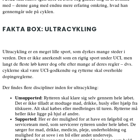
med – denne gang med endnu mere erfaring omkring, hvad han
gennemgår ude på cyklen.
FAKTA BOX: ULTRACYKLING
Ultracykling er en meget lille sport, som dyrkes mange steder i
verden. Den er ikke anerkendt som en rigtig sport under UCI, men
langt de fleste løb kører dog ofte efter mange af deres regler – dvs.
cyklerne skal være UCI-godkendte og rytterne skal overholde
dopingreglerne.
Der findes flere discipliner inden for ultracykling:
Unsupported
: Rytteren skal klare sig selv gennem hele løbet.
Det er ikke tilladt at modtage mad, drikke, husly eller hjælp fra
tilskuere. Alt skal købes eller medbringes til turen. Rytterne må
heller ikke ligge på hjul af andre.
Supported
: Her er der mulighed for at have en følgebil og et
serviceteam med, som servicerer rytteren under hele løbet. De
sørger for mad, drikke, medicin, pleje, underholdning og
mulighed for at sove i en bil eller andet undervejs.