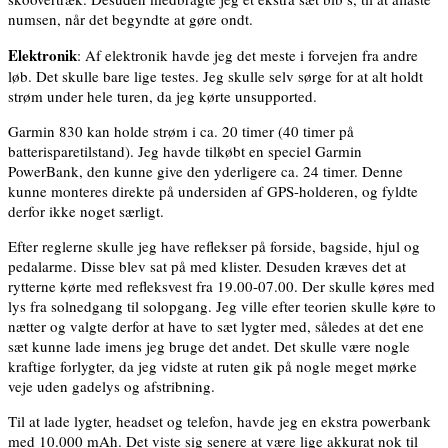
numsen, når det begyndte at gøre ondt.
Elektronik
: Af elektronik havde jeg det meste i forvejen fra andre
løb. Det skulle bare lige testes. Jeg skulle selv sørge for at alt holdt
strøm under hele turen, da jeg kørte unsupported.
Garmin 830 kan holde strøm i ca. 20 timer (40 timer på
batterisparetilstand). Jeg havde tilkøbt en speciel Garmin
PowerBank, den kunne give den yderligere ca. 24 timer. Denne
kunne monteres direkte på undersiden af GPS-holderen, og fyldte
derfor ikke noget særligt.
Efter reglerne skulle jeg have reflekser på forside, bagside, hjul og
pedalarme. Disse blev sat på med klister. Desuden kræves det at
rytterne kørte med refleksvest fra 19.00-07.00. Der skulle køres med
lys fra solnedgang til solopgang. Jeg ville efter teorien skulle køre to
nætter og valgte derfor at have to sæt lygter med, således at det ene
sæt kunne lade imens jeg bruge det andet. Det skulle være nogle
kraftige forlygter, da jeg vidste at ruten gik på nogle meget mørke
veje uden gadelys og afstribning.
Til at lade lygter, headset og telefon, havde jeg en ekstra powerbank
med 10.000 mAh. Det viste sig senere at være lige akkurat nok til