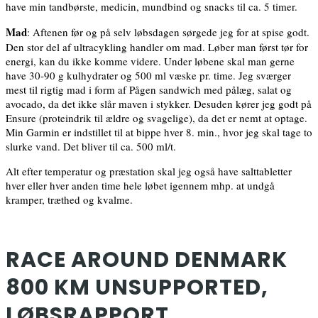
have min tandbørste, medicin, mundbind og snacks til ca. 5 timer.
Mad
: Aftenen før og på selv løbsdagen sørgede jeg for at spise godt.
Den stor del af ultracykling handler om mad. Løber man først tør for
energi, kan du ikke komme videre. Under løbene skal man gerne
have 30-90 g kulhydrater og 500 ml væske pr. time. Jeg sværger
mest til rigtig mad i form af Pågen sandwich med pålæg, salat og
avocado, da det ikke slår maven i stykker. Desuden kører jeg godt på
Ensure (proteindrik til ældre og svagelige), da det er nemt at optage.
Min Garmin er indstillet til at bippe hver 8. min., hvor jeg skal tage to
slurke vand. Det bliver til ca. 500 ml/t.
Alt efter temperatur og præstation skal jeg også have salttabletter
hver eller hver anden time hele løbet igennem mhp. at undgå
kramper, træthed og kvalme.
RACE AROUND DENMARK
800 KM UNSUPPORTED,
LØBSRAPPORT