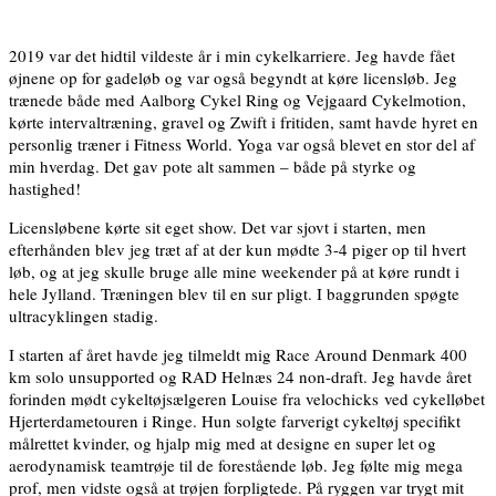
2019 var det hidtil vildeste år i min cykelkarriere. Jeg havde fået
øjnene op for gadeløb og var også begyndt at køre licensløb. Jeg
trænede både med Aalborg Cykel Ring og Vejgaard Cykelmotion,
kørte intervaltræning, gravel og Zwift i fritiden, samt havde hyret en
personlig træner i Fitness World. Yoga var også blevet en stor del af
min hverdag. Det gav pote alt sammen – både på styrke og
hastighed!
Licensløbene kørte sit eget show. Det var sjovt i starten, men
efterhånden blev jeg træt af at der kun mødte 3-4 piger op til hvert
løb, og at jeg skulle bruge alle mine weekender på at køre rundt i
hele Jylland. Træningen blev til en sur pligt. I baggrunden spøgte
ultracyklingen stadig.
I starten af året havde jeg tilmeldt mig Race Around Denmark 400
km solo unsupported og RAD Helnæs 24 non-draft. Jeg havde året
forinden mødt cykeltøjsælgeren Louise fra velochicks ved cykelløbet
Hjerterdametouren i Ringe. Hun solgte farverigt cykeltøj specifikt
målrettet kvinder, og hjalp mig med at designe en super let og
aerodynamisk teamtrøje til de forestående løb. Jeg følte mig mega
prof, men vidste også at trøjen forpligtede. På ryggen var trygt mit