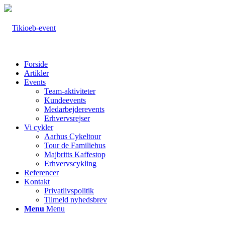
Forside
Artikler
Events
Team-aktiviteter
Kundeevents
Medarbejderevents
Erhvervsrejser
Vi cykler
Aarhus Cykeltour
Tour de Familiehus
Majbritts Kaffestop
Erhvervscykling
Referencer
Kontakt
Privatlivspolitik
Tilmeld nyhedsbrev
Menu
Menu