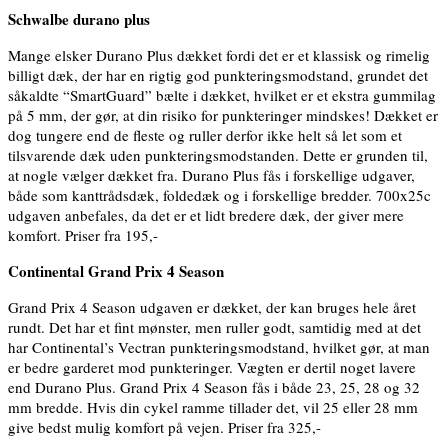
Schwalbe durano plus
Mange elsker Durano Plus dækket fordi det er et klassisk og rimelig
billigt dæk, der har en rigtig god punkteringsmodstand, grundet det
såkaldte “SmartGuard” bælte i dækket, hvilket er et ekstra gummilag
på 5 mm, der gør, at din risiko for punkteringer mindskes! Dækket er
dog tungere end de fleste og ruller derfor ikke helt så let som et
tilsvarende dæk uden punkteringsmodstanden. Dette er grunden til,
at nogle vælger dækket fra. Durano Plus fås i forskellige udgaver,
både som kanttrådsdæk, foldedæk og i forskellige bredder. 700x25c
udgaven anbefales, da det er et lidt bredere dæk, der giver mere
komfort. Priser fra 195,-
Continental Grand Prix 4 Season
Grand Prix 4 Season udgaven er dækket, der kan bruges hele året
rundt. Det har et fint mønster, men ruller godt, samtidig med at det
har Continental’s Vectran punkteringsmodstand, hvilket gør, at man
er bedre garderet mod punkteringer. Vægten er dertil noget lavere
end Durano Plus. Grand Prix 4 Season fås i både 23, 25, 28 og 32
mm bredde. Hvis din cykel ramme tillader det, vil 25 eller 28 mm
give bedst mulig komfort på vejen. Priser fra 325,-