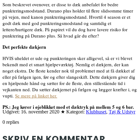
Som beskrevet ovenover, er disse to dæk anbefalet for bedre
punkteringsmodstand. Durano plus holder til flere slidsomme timer
på vejen, med kanon punkteringsmodstand. Hvortil 4 season er et
godt dæk med god punkteringsmodstand og samtidig et
lettere/hurtigere dæk. På papiret vil du dog have lavere risiko for
punktering på Durano plus. Så hvad går du efter?
Det perfekte dækjern
HVIS uheldet er ude og punkteringen sker alligevel, så er vi blevet
bekendt med et smart hjælpeværktøj. Nemlig et dækjern, der kan
noget ekstra. De fleste kender nok til problemet med at få dækket af
eller på fælgen igen, før og efter slangeskift. Dette dækjern giver dig
en hjælpende hånd og sætter for de fleste, den stillestående tid i
vejkanten ned. Du sætter dækjernet på fælgen og lægger kræfter i, og
vupti.
Se mere på linket her.
PS.: Jeg kører i øjeblikket med et dæktryk på mellem 5 og 6 bar.
Udgivet:
16. november 2020
★
Kategori:
Klubhuset
,
Tøj & Udstyr
0
replies
SKRIV EN KOMMENTAR