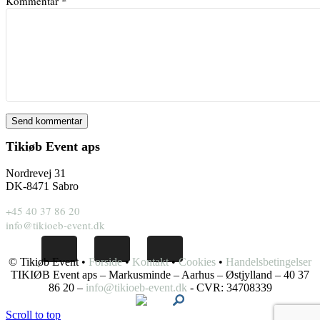
Kommentar
*
Tikiøb Event aps
Nordrevej 31
DK-8471 Sabro
+45 40 37 86 20
info@tikioeb-event.dk
© Tikiøb Event •
Forside
•
Kontakt
•
Cookies
•
Handelsbetingelser
TIKIØB Event aps – Markusminde – Aarhus – Østjylland – 40 37
86 20 –
info@tikioeb-event.dk
- CVR: 34708339
Scroll to top