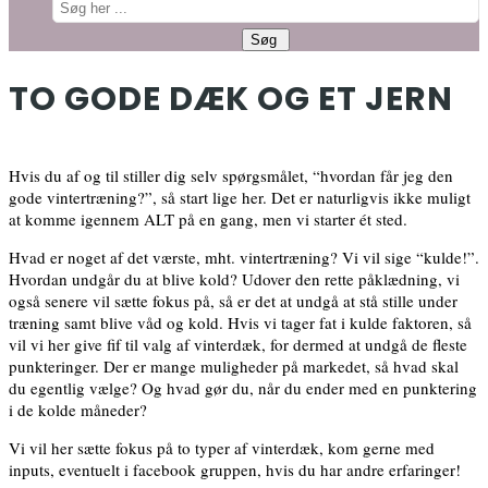
TO GODE DÆK OG ET JERN
Hvis du af og til stiller dig selv spørgsmålet, “hvordan får jeg den
gode vintertræning?”, så start lige her. Det er naturligvis ikke muligt
at komme igennem ALT på en gang, men vi starter ét sted.
Hvad er noget af det værste, mht. vintertræning? Vi vil sige “kulde!”.
Hvordan undgår du at blive kold? Udover den rette påklædning, vi
også senere vil sætte fokus på, så er det at undgå at stå stille under
træning samt blive våd og kold. Hvis vi tager fat i kulde faktoren, så
vil vi her give fif til valg af vinterdæk, for dermed at undgå de fleste
punkteringer. Der er mange muligheder på markedet, så hvad skal
du egentlig vælge? Og hvad gør du, når du ender med en punktering
i de kolde måneder?
Vi vil her sætte fokus på to typer af vinterdæk, kom gerne med
inputs, eventuelt i facebook gruppen, hvis du har andre erfaringer!