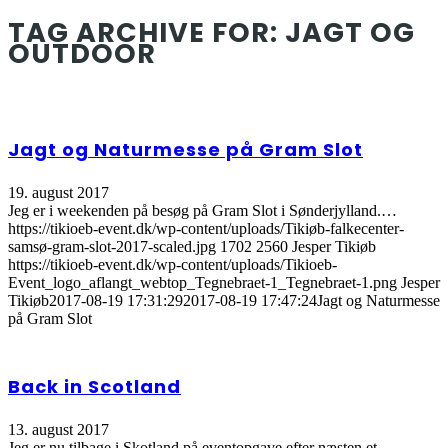
TAG ARCHIVE FOR:
JAGT OG
OUTDOOR
Jagt og Naturmesse på Gram Slot
19. august 2017
Jeg er i weekenden på besøg på Gram Slot i Sønderjylland.…
https://tikioeb-event.dk/wp-content/uploads/Tikiøb-falkecenter-
samsø-gram-slot-2017-scaled.jpg
1702
2560
Jesper Tikiøb
https://tikioeb-event.dk/wp-content/uploads/Tikioeb-
Event_logo_aflangt_webtop_Tegnebraet-1_Tegnebraet-1.png
Jesper
Tikiøb
2017-08-19 17:31:29
2017-08-19 17:47:24
Jagt og Naturmesse
på Gram Slot
Back in Scotland
13. august 2017
Jeg er nu tilbage i Skotland på eventopgave efter næsten et…