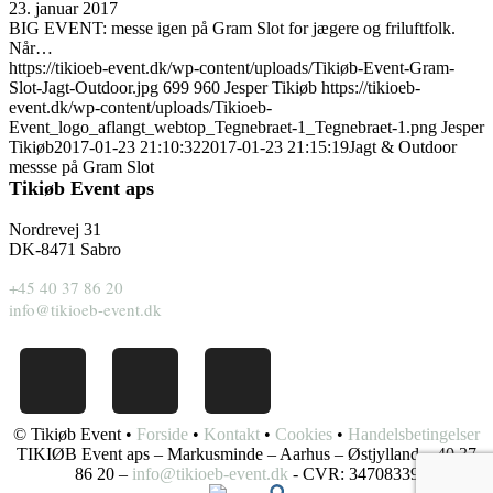
23. januar 2017
BIG EVENT: messe igen på Gram Slot for jægere og friluftfolk.
Når…
https://tikioeb-event.dk/wp-content/uploads/Tikiøb-Event-Gram-
Slot-Jagt-Outdoor.jpg
699
960
Jesper Tikiøb
https://tikioeb-
event.dk/wp-content/uploads/Tikioeb-
Event_logo_aflangt_webtop_Tegnebraet-1_Tegnebraet-1.png
Jesper
Tikiøb
2017-01-23 21:10:32
2017-01-23 21:15:19
Jagt & Outdoor
messse på Gram Slot
Tikiøb Event aps
Nordrevej 31
DK-8471 Sabro
+45 40 37 86 20
info@tikioeb-event.dk
© Tikiøb Event •
Forside
•
Kontakt
•
Cookies
•
Handelsbetingelser
TIKIØB Event aps – Markusminde – Aarhus – Østjylland – 40 37
86 20 –
info@tikioeb-event.dk
- CVR: 34708339