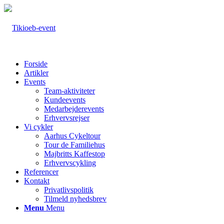
Forside
Artikler
Events
Team-aktiviteter
Kundeevents
Medarbejderevents
Erhvervsrejser
Vi cykler
Aarhus Cykeltour
Tour de Familiehus
Majbritts Kaffestop
Erhvervscykling
Referencer
Kontakt
Privatlivspolitik
Tilmeld nyhedsbrev
Menu
Menu