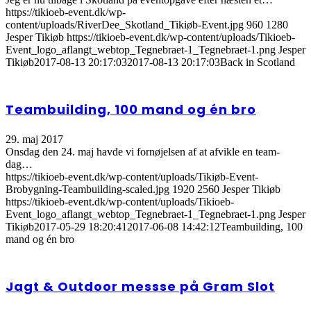
https://tikioeb-event.dk/wp-
content/uploads/RiverDee_Skotland_Tikiøb-Event.jpg
960
1280
Jesper Tikiøb
https://tikioeb-event.dk/wp-content/uploads/Tikioeb-
Event_logo_aflangt_webtop_Tegnebraet-1_Tegnebraet-1.png
Jesper
Tikiøb
2017-08-13 20:17:03
2017-08-13 20:17:03
Back in Scotland
Teambuilding, 100 mand og én bro
29. maj 2017
Onsdag den 24. maj havde vi fornøjelsen af at afvikle en team-
dag…
https://tikioeb-event.dk/wp-content/uploads/Tikiøb-Event-
Brobygning-Teambuilding-scaled.jpg
1920
2560
Jesper Tikiøb
https://tikioeb-event.dk/wp-content/uploads/Tikioeb-
Event_logo_aflangt_webtop_Tegnebraet-1_Tegnebraet-1.png
Jesper
Tikiøb
2017-05-29 18:20:41
2017-06-08 14:42:12
Teambuilding, 100
mand og én bro
Jagt & Outdoor messse på Gram Slot