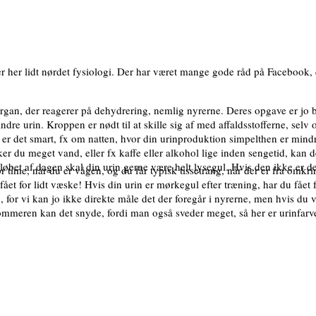
her lidt nørdet fysiologi. Der har været mange gode råd på Facebook, d
e organ, der reagerer på dehydrering, nemlig nyrerne. Deres opgave er 
indre urin. Kroppen er nødt til at skille sig af med affaldsstofferne, sel
er det smart, fx om natten, hvor din urinproduktion simpelthen er mindre,
du meget vand, eller fx kaffe eller alkohol lige inden sengetid, kan det 
i løbet af dagen skal din urin gerne være helt lysegul. Hvis den ikke er de
pr time, når du er vågen, og du får typisk tissetrang, når der er fra omk
 fået for lidt væske! Hvis din urin er mørkegul efter træning, har du fået
for vi kan jo ikke direkte måle det der foregår i nyrerne, men hvis du v
eren kan det snyde, fordi man også sveder meget, så her er urinfarven 