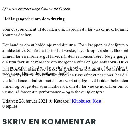
Af vores ekspert læge Charlotte Green
Lidt lægenørderi om dehydrering.
Som et supplement til debatten om, hvordan du får væske nok, kommer 
kommer det her.
Det handler om at holde øje med din urin. For i kroppen er det først
affaldsstoffer. Så når du får for lidt væske, laver kroppen simpelthen m
Urinen får en mørkere gul farve, når den er koncentreret. Nogle gange 
din urin faktisk er mørkere om morgenen efter en god nats søvn (Drikker 
natten, og det er heller ikke godt for dit velværd at sove dårligt.) Men 
Din krop skal helst have væske til at kunne lave mindst ca 60 ml urin 
teksten er lidt overdramatiserende 😊)
længere cykelture. Hvis du slet ikke kan tisse efter et par timer, har du
væskebalance – indrømmet det er svært at følge med i sådan hele tiden, 
urinen og bruge den som markør for, om du får væske nok. Især om somm
væske, så falder din performance – også før du føler tørst.
Udgivet:
28. januar 2021
★
Kategori:
Klubhuset
,
Kost
0
replies
SKRIV EN KOMMENTAR