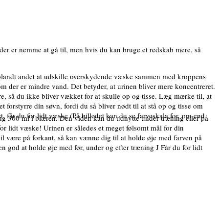
er er nemme at gå til, men hvis du kan bruge et redskab mere, så
jo blandt andet at udskille overskydende væske sammen med kroppens
v om der er mindre vand. Det betyder, at urinen bliver mere koncentreret.
 så du ikke bliver vækket for at skulle op og tisse. Læg mærke til, at
forstyrre din søvn, fordi du så bliver nødt til at stå op og tisse om
t, får du for lidt væske (På billedet kan du se farveskala for, om end
ring 300 ml i blæren. Den viden kan du udnytte under træning eller på
 for lidt væske! Urinen er således et meget følsomt mål for din
il være på forkant, så kan vænne dig til at holde øje med farven på
god at holde øje med før, under og efter træning J Får du for lidt