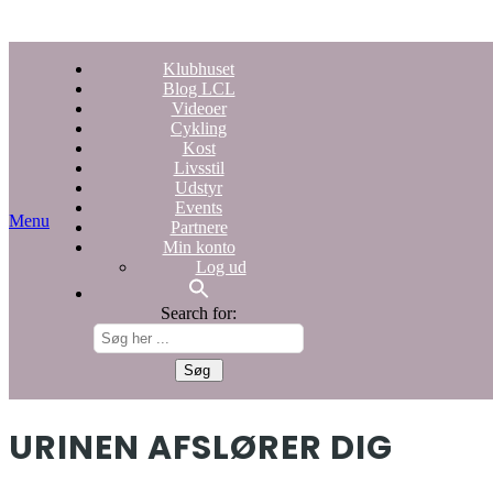
Klubhuset
Blog LCL
Videoer
Cykling
Kost
Livsstil
Udstyr
Events
Menu
Partnere
Min konto
Log ud
Search for:
URINEN AFSLØRER DIG