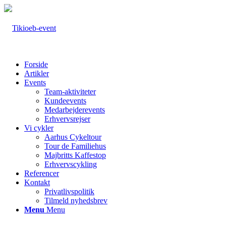
Forside
Artikler
Events
Team-aktiviteter
Kundeevents
Medarbejderevents
Erhvervsrejser
Vi cykler
Aarhus Cykeltour
Tour de Familiehus
Majbritts Kaffestop
Erhvervscykling
Referencer
Kontakt
Privatlivspolitik
Tilmeld nyhedsbrev
Menu
Menu