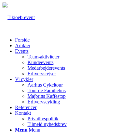
Forside
Artikler
Events
Team-aktiviteter
Kundeevents
Medarbejderevents
Erhvervsrejser
Vi cykler
Aarhus Cykeltour
Tour de Familiehus
Majbritts Kaffestop
Erhvervscykling
Referencer
Kontakt
Privatlivspolitik
Tilmeld nyhedsbrev
Menu
Menu