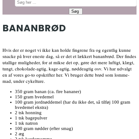
BANANBRØD
Hvis der er noget vi ikke kan holde fingrene fra og egentlig kunne
snacke på hver eneste dag, så er det et lækkert bananbrød. Der findes
utallige muligheder, for at mikse det op, gøre det mere luftigt, klægt,
tungt, chokolade-agtig, kage-agtig, nøddeagtig osv. Vi har udvalgt
en af vores go-to opskrifter her. Vi bruger dette brød som lomme-
mad, under cykelture.
350 gram banan (ca. fire bananer)
150 gram hvedemel
100 gram jordnøddemel (har du ikke det, så tilføj 100 gram
hvedemel ekstra)
2 tsk honning
1 tsk bagepulver
1 tsk natron
100 gram nødder (efter smag)
2 æg
2 tsk kardemomme