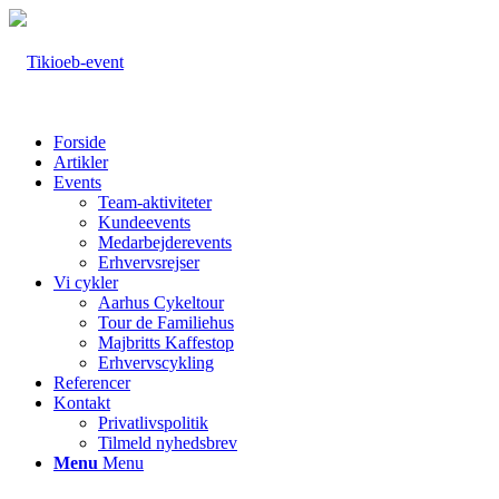
Forside
Artikler
Events
Team-aktiviteter
Kundeevents
Medarbejderevents
Erhvervsrejser
Vi cykler
Aarhus Cykeltour
Tour de Familiehus
Majbritts Kaffestop
Erhvervscykling
Referencer
Kontakt
Privatlivspolitik
Tilmeld nyhedsbrev
Menu
Menu