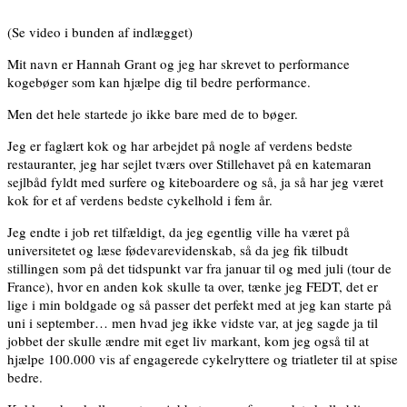
(Se video i bunden af indlægget)
Mit navn er Hannah Grant og jeg har skrevet to performance
kogebøger som kan hjælpe dig til bedre performance.
Men det hele startede jo ikke bare med de to bøger.
Jeg er faglært kok og har arbejdet på nogle af verdens bedste
restauranter, jeg har sejlet tværs over Stillehavet på en katemaran
sejlbåd fyldt med surfere og kiteboardere og så, ja så har jeg været
kok for et af verdens bedste cykelhold i fem år.
Jeg endte i job ret tilfældigt, da jeg egentlig ville ha været på
universitetet og læse fødevarevidenskab, så da jeg fik tilbudt
stillingen som på det tidspunkt var fra januar til og med juli (tour de
France), hvor en anden kok skulle ta over, tænke jeg FEDT, det er
lige i min boldgade og så passer det perfekt med at jeg kan starte på
uni i september… men hvad jeg ikke vidste var, at jeg sagde ja til
jobbet der skulle ændre mit eget liv markant, kom jeg også til at
hjælpe 100.000 vis af engagerede cykelryttere og triatleter til at spise
bedre.