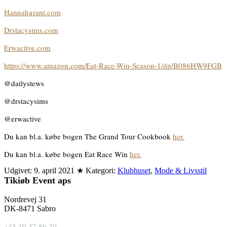
Hannahgrant.com
Drstacysims.com
Erwactive.com
https://www.amazon.com/Eat-Race-Win-Season-1/dp/B086HW9FGB
@dailystews
@drstacysims
@erwactive
Du kan bl.a. købe bogen The Grand Tour Cookbook
her.
Du kan bl.a. købe bogen Eat Race Win
her.
Udgivet:
9. april 2021
★
Kategori:
Klubhuset
,
Mode & Livsstil
Tikiøb Event aps
Nordrevej 31
DK-8471 Sabro
+45 40 37 86 20