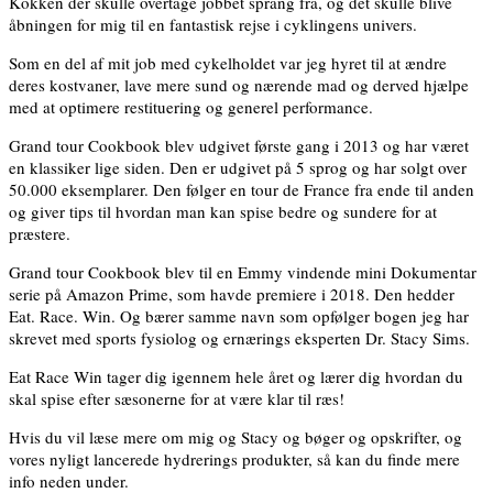
Kokken der skulle overtage jobbet sprang fra, og det skulle blive
åbningen for mig til en fantastisk rejse i cyklingens univers.
Som en del af mit job med cykelholdet var jeg hyret til at ændre
deres kostvaner, lave mere sund og nærende mad og derved hjælpe
med at optimere restituering og generel performance.
Grand tour Cookbook blev udgivet første gang i 2013 og har været
en klassiker lige siden. Den er udgivet på 5 sprog og har solgt over
50.000 eksemplarer. Den følger en tour de France fra ende til anden
og giver tips til hvordan man kan spise bedre og sundere for at
præstere.
Grand tour Cookbook blev til en Emmy vindende mini Dokumentar
serie på Amazon Prime, som havde premiere i 2018. Den hedder
Eat. Race. Win. Og bærer samme navn som opfølger bogen jeg har
skrevet med sports fysiolog og ernærings eksperten Dr. Stacy Sims.
Eat Race Win tager dig igennem hele året og lærer dig hvordan du
skal spise efter sæsonerne for at være klar til ræs!
Hvis du vil læse mere om mig og Stacy og bøger og opskrifter, og
vores nyligt lancerede hydrerings produkter, så kan du finde mere
info neden under.