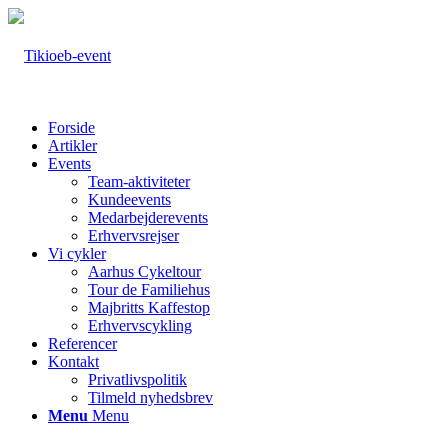
Forside
Artikler
Events
Team-aktiviteter
Kundeevents
Medarbejderevents
Erhvervsrejser
Vi cykler
Aarhus Cykeltour
Tour de Familiehus
Majbritts Kaffestop
Erhvervscykling
Referencer
Kontakt
Privatlivspolitik
Tilmeld nyhedsbrev
Menu
Menu