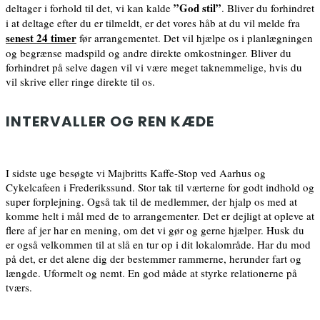
”God stil”
deltager i forhold til det, vi kan kalde
. Bliver du forhindret
i at deltage efter du er tilmeldt, er det vores håb at du vil melde fra
senest 24 timer
før arrangementet. Det vil hjælpe os i planlægningen
og begrænse madspild og andre direkte omkostninger. Bliver du
forhindret på selve dagen vil vi være meget taknemmelige, hvis du
vil skrive eller ringe direkte til os.
INTERVALLER OG REN KÆDE
I sidste uge besøgte vi Majbritts Kaffe-Stop ved Aarhus og
Cykelcafeen i Frederikssund. Stor tak til værterne for godt indhold og
super forplejning. Også tak til de medlemmer, der hjalp os med at
komme helt i mål med de to arrangementer. Det er dejligt at opleve at
flere af jer har en mening, om det vi gør og gerne hjælper. Husk du
er også velkommen til at slå en tur op i dit lokalområde. Har du mod
på det, er det alene dig der bestemmer rammerne, herunder fart og
længde. Uformelt og nemt. En god måde at styrke relationerne på
tværs.