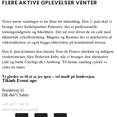
FLERE AKTIVE OPLEVELSER VENTER
Vores næste samlinger er nu åbne for tilmelding. Den 2. juni skal vi
besøge vores fordelspartner Palmarés, der er professionelle
træningsrådgivere og bikefittere. Der ud over driver de en café med
tilhørende cykelforretning. Magnus og Rasmus der er indehavere af
virksomheden, er også begge eliteryttere på kontinentalt niveau.
Den 6. juni kommer den danske Tour de France-direktør og tidligere
verdensmester Alex Pedersen forbi, når vi besøger den alternative
café og butik Unyttigt.dk i Arnborg. Til denne samling cykler vi
cirka tre timer.
Vi glæder os til at se jer igen – vel mødt på landevejen.
Tikiøb Event aps
Nordrevej 31
DK-8471 Sabro
+45 40 37 86 20
info@tikioeb-event.dk