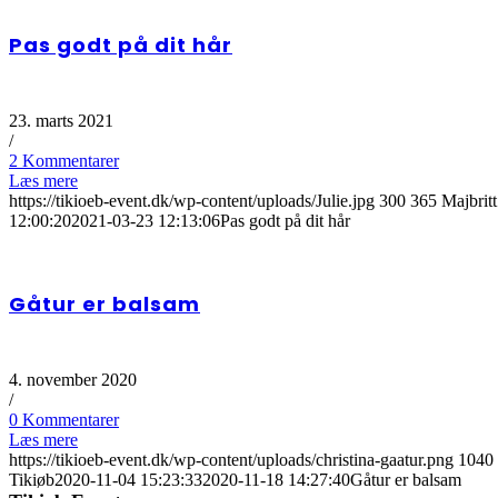
Pas godt på dit hår
23. marts 2021
/
2 Kommentarer
Læs mere
https://tikioeb-event.dk/wp-content/uploads/Julie.jpg
300
365
Majbritt
12:00:20
2021-03-23 12:13:06
Pas godt på dit hår
Gåtur er balsam
4. november 2020
/
0 Kommentarer
Læs mere
https://tikioeb-event.dk/wp-content/uploads/christina-gaatur.png
1040
Tikiøb
2020-11-04 15:23:33
2020-11-18 14:27:40
Gåtur er balsam