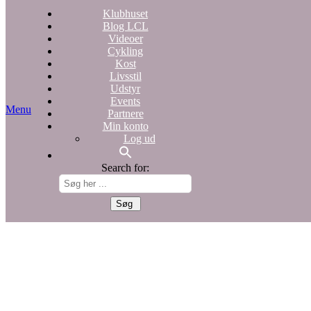
Klubhuset
Blog LCL
Videoer
Cykling
Kost
Livsstil
Udstyr
Events
Menu
Partnere
Min konto
Log ud
Search for: