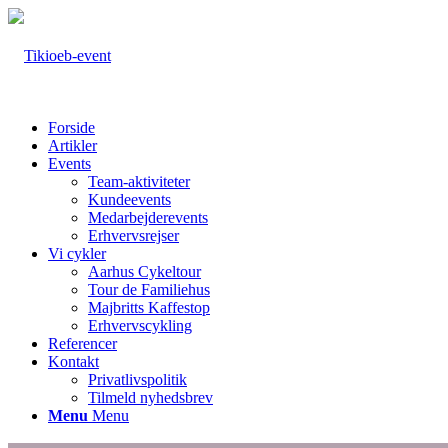
Forside
Artikler
Events
Team-aktiviteter
Kundeevents
Medarbejderevents
Erhvervsrejser
Vi cykler
Aarhus Cykeltour
Tour de Familiehus
Majbritts Kaffestop
Erhvervscykling
Referencer
Kontakt
Privatlivspolitik
Tilmeld nyhedsbrev
Menu
Menu