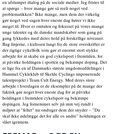
en afstumpet dialog på de sociale medier. Jeg fristes til
at spørge – hvor mange gør så reelt noget ved
problematikken? Ikke mange, men dem der virkelig
gør noget ved sagen hver eneste dag hører vi ikke
meget til. Hvor er omtalen og fokusset på vores mange
unge talenter og de danske mandskaber som gang på
gang lykkedes med deres hold på forskellige niveauer.
Bag linjerne, i kulissen langt fra de store overskrifter er
der rigtige cykelfolk som gør et enormt stort stykke
arbejde for at skabe en god cykelsport i fremtiden, for
at påvirke holdingen i sporten og bekæmpe doping. Det
er lige fra en af Danmarks største ungdomsafdelinger i
Hammel Cykleklub til Skelde Cyclings imponerende
talentprojekt i Team Cult Energy. Med deres store
arbejde i hverdagen er de eksempler på de mange der
faktisk gør noget hver eneste dag for at påvirke
holdingen i fremtiden cykelsport og bekæmpe
dopingen. Jeg fornemmer selv på min vej rundt i
miljøet at ”feltet” nu ondsiger dem der snyder – ”Du
skal ikke ødelægge det for alle os andre” holdningen er
slået igennem.