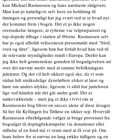
kun Michael Rasmussen og hans nærmeste rådgivere.
Man kan jo naturligvis selv have en holdning til
timingen og personligt har jeg svært ved at se hvad nyt
der kommer frem i bogen. Det er jo ikke nogen
overraskelse længere, at rytterne var velpræpareret og
top-dopede tilbage i starten af 00erne. Rasmussen selv
har jo også afholdt veliscenesat pressemøde med ”blod,
sved og tårer”, ligesom han har fortalt hvad han ved til
de relevante myndigheder rundt i Europa. Derfor kan
jeg ikke helt gennemskue grunden til bogudgivelsen ud
over det nævnte motiv med at ramme befolkningens
juletræer. Og det vil helt sikkert også ske, da vi som
sådan lidt småkedelige dyneløftere elsker at læse og
høre om andres ulykke, ligesom vi altid har janteloven
lige ved hånden når det går andre godt. Det er
tankevækkende – men jeg er ikke i tvivl om at
Rasmussens bog bliver en succes alene af disse årsager.
Så her får Kyllingen fra Tølløse en sikker sejr. Hvorvidt
Rasmussen efterfølgende vælger at bruge provenuet fra
bogsalget til dopingbekæmpelse via donationer eller
stiftelse af en fond må vi vente med at få svar på. Om
hans behov for at nævne en lang række tidligere og en