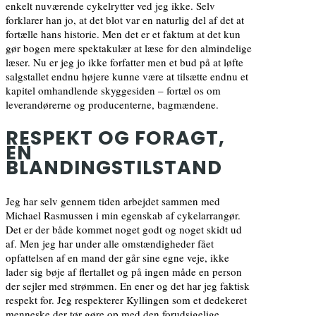
enkelt nuværende cykelrytter ved jeg ikke. Selv
forklarer han jo, at det blot var en naturlig del af det at
fortælle hans historie. Men det er et faktum at det kun
gør bogen mere spektakulær at læse for den almindelige
læser. Nu er jeg jo ikke forfatter men et bud på at løfte
salgstallet endnu højere kunne være at tilsætte endnu et
kapitel omhandlende skyggesiden – fortæl os om
leverandørerne og producenterne, bagmændene.
RESPEKT OG FORAGT,
EN
BLANDINGSTILSTAND
Jeg har selv gennem tiden arbejdet sammen med
Michael Rasmussen i min egenskab af cykelarrangør.
Det er der både kommet noget godt og noget skidt ud
af. Men jeg har under alle omstændigheder fået
opfattelsen af en mand der går sine egne veje, ikke
lader sig bøje af flertallet og på ingen måde en person
der sejler med strømmen. En ener og det har jeg faktisk
respekt for. Jeg respekterer Kyllingen som et dedekeret
menneske der tør gøre op med den forudsigelige