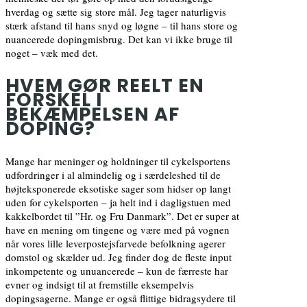
hverdag og sætte sig store mål. Jeg tager naturligvis
stærk afstand til hans snyd og løgne – til hans store og
nuancerede dopingmisbrug. Det kan vi ikke bruge til
noget – væk med det.
HVEM GØR REELT EN
FORSKEL I
BEKÆMPELSEN AF
DOPING?
Mange har meninger og holdninger til cykelsportens
udfordringer i al almindelig og i særdeleshed til de
højteksponerede eksotiske sager som hidser op langt
uden for cykelsporten – ja helt ind i dagligstuen med
kakkelbordet til ”Hr. og Fru Danmark”. Det er super at
have en mening om tingene og være med på vognen
når vores lille leverpostejsfarvede befolkning agerer
domstol og skælder ud. Jeg finder dog de fleste input
inkompetente og unuancerede – kun de færreste har
evner og indsigt til at fremstille eksempelvis
dopingsagerne. Mange er også flittige bidragsydere til