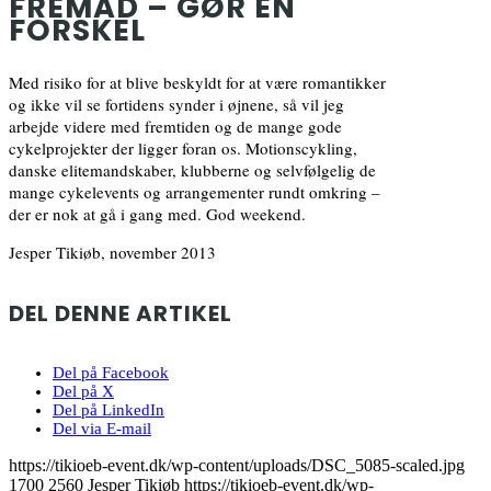
FREMAD – GØR EN
FORSKEL
Med risiko for at blive beskyldt for at være romantikker
og ikke vil se fortidens synder i øjnene, så vil jeg
arbejde videre med fremtiden og de mange gode
cykelprojekter der ligger foran os. Motionscykling,
danske elitemandskaber, klubberne og selvfølgelig de
mange cykelevents og arrangementer rundt omkring –
der er nok at gå i gang med. God weekend.
Jesper Tikiøb, november 2013
DEL DENNE ARTIKEL
Del på Facebook
Del på X
Del på LinkedIn
Del via E-mail
https://tikioeb-event.dk/wp-content/uploads/DSC_5085-scaled.jpg
1700
2560
Jesper Tikiøb
https://tikioeb-event.dk/wp-