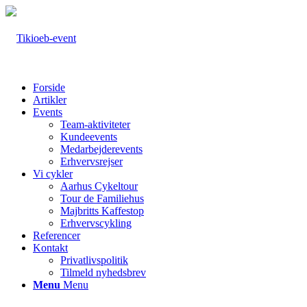
Forside
Artikler
Events
Team-aktiviteter
Kundeevents
Medarbejderevents
Erhvervsrejser
Vi cykler
Aarhus Cykeltour
Tour de Familiehus
Majbritts Kaffestop
Erhvervscykling
Referencer
Kontakt
Privatlivspolitik
Tilmeld nyhedsbrev
Menu
Menu