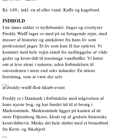
Kr. 149,- inkl. en øl eller vand. Kaffe og kagebord.
INDHOLD
I tre timer sidder vi tryllebundet. Jæger og eventyrer
Freddy Wulff tager os med på en betagende rejse, med
masser af historier og anekdoter fra hans liv som
professionel jæger. Et liv som kun få har oplevet. Vi
kommer med hele vejen rundt fra nedlæggelse af vilde
geder og kronvildt til tonstunge vandbøfler. Vi hører
om at leve alene i naturen, uden forbindelsen til
omverdenen i mere end seks måneder. En intens
beretning, som at være der selv.
Freddy er i Danmark i forbindelse med udgivelsen af
hans nyeste bog, og har fundet tid til et besøg i
Markusminde. Markusminde ligger på kanten af de
store Frijsenborg Skove, klods op af godsets historiske
kronvildtrevir. Måske det hele slutter med et brunstbrøl
fra Kron- og Sikahjort.