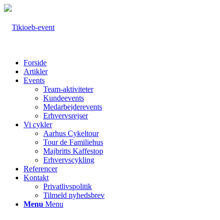
Forside
Artikler
Events
Team-aktiviteter
Kundeevents
Medarbejderevents
Erhvervsrejser
Vi cykler
Aarhus Cykeltour
Tour de Familiehus
Majbritts Kaffestop
Erhvervscykling
Referencer
Kontakt
Privatlivspolitik
Tilmeld nyhedsbrev
Menu
Menu