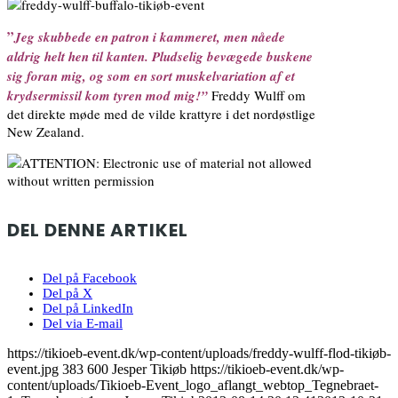
”
Jeg skubbede en patron i kammeret, men nåede
aldrig helt hen til kanten. Pludselig bevægede buskene
sig foran mig, og som en sort muskelvariation af et
krydsermissil kom tyren mod mig!”
Freddy Wulff om
det direkte møde med de vilde krattyre i det nordøstlige
New Zealand.
DEL DENNE ARTIKEL
Del på Facebook
Del på X
Del på LinkedIn
Del via E-mail
https://tikioeb-event.dk/wp-content/uploads/freddy-wulff-flod-tikiøb-
event.jpg
383
600
Jesper Tikiøb
https://tikioeb-event.dk/wp-
content/uploads/Tikioeb-Event_logo_aflangt_webtop_Tegnebraet-