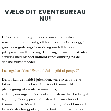
VÆLG DIT EVENTBUREAU
NU!
Det er november og minderne om en fantastisk
sensommer har fortsat godt tav i os alle. Overskægget
gror i den gode sags tjeneste og om lidt tændes
julelysene rundt omkring. De mange firmajulefrokoster
afvikles med blandet indhold rundt omkring på de
danske virksomheder.
Læs også artiklen ”Event til Jul – spild af penge?”
Derfor kan det, midt i julesilden, være svært at rette
fokus frem mod det nye år, når det kommer til
planlægning af events, seminarer og
afdelingsarrangementer. Virksomhederne har for længst
lagt budgetter og produktrelaterede planer for det
kommende år. Men det er min erfaring, at det kun er de
færreste der har gjort sig reelle tanker om hvordan de