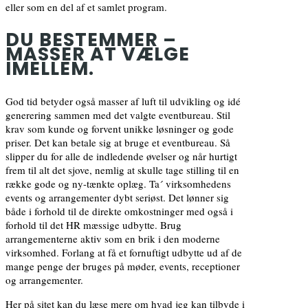
eller som en del af et samlet program.
DU BESTEMMER –
MASSER AT VÆLGE
IMELLEM.
God tid betyder også masser af luft til udvikling og idé
generering sammen med det valgte eventbureau. Stil
krav som kunde og forvent unikke løsninger og gode
priser. Det kan betale sig at bruge et eventbureau. Så
slipper du for alle de indledende øvelser og når hurtigt
frem til alt det sjove, nemlig at skulle tage stilling til en
række gode og ny-tænkte oplæg. Ta´ virksomhedens
events og arrangementer dybt seriøst. Det lønner sig
både i forhold til de direkte omkostninger med også i
forhold til det HR mæssige udbytte. Brug
arrangementerne aktiv som en brik i den moderne
virksomhed. Forlang at få et fornuftigt udbytte ud af de
mange penge der bruges på møder, events, receptioner
og arrangementer.
Her på sitet kan du læse mere om hvad jeg kan tilbyde i