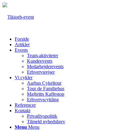
Forside
Artikler
Events
Team-aktiviteter
Kundeevents
Medarbejderevents
Erhvervsrejser
Vi cykler
Aarhus Cykeltour
Tour de Familiehus
Majbritts Kaffestop
Erhvervscykling
Referencer
Kontakt
Privatlivspolitik
Tilmeld nyhedsbrev
Menu
Menu