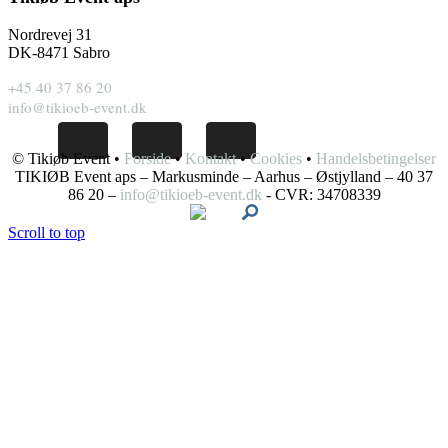
Nordrevej 31
DK-8471 Sabro
+45 40 37 86 20
info@tikioeb-event.dk
© Tikiøb Event •
Forside
•
Kontakt
•
Cookies
•
Handelsbetingelser
TIKIØB Event aps – Markusminde – Aarhus – Østjylland – 40 37
86 20 –
info@tikioeb-event.dk
- CVR: 34708339
Scroll to top