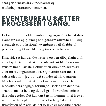
skal gribe næste års kundeevents og
medarbejderarrangementer an.
EVENTBUREAU SÆTTER
PROCESSEN I GANG.
Det er derfor min klare anbefaling også at få tænkt disse
event-tanker og planer godt igennem allerede nu. Brug
eventuelt et professionelt eventbureau til skubbe til
processen og få nye ideer og tanker på banen.
Historisk set har der desværre været en tilbøjelighed til,
at netop årets firmafest eller julefrokost håndteres med
venstre hånd i sidste øjeblik af en direktionssekretær
eller marketingkoordinator. Og hvorfor sker det så i
sidste øjeblik – jeg tror det skyldes at når opgaven
håndteres internt, så sker det mellem den enkelte
medarbejders daglige gerninger. Derfor kan det blive
svært at nå det hele og det vil gå ud over den seriøse
tilrettelæggelse. Det kan også nemt komme til at tage en
intern medarbejder forholdsvis for lang tid at få
firmafesten på plads, da det jo ikke er medarbejderens