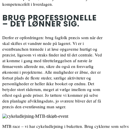
kompetencefelt i hverdagen.
BRUG PROFESSIONELLE
– DET LØNNER SIG.
Derfor er opfordringen: brug fagfolk præcis som når der
skal skiftes et vandrør nede på lageret. Vi er i
eventbranchen trænede i at løse opgaverne hurtigt og
præcist, ligesom vi straks finder ind til det centrale. Ved
at komme i gang med tilrettelæggelsen af næste år
firmaevents allerede nu, sikre du også en forsvarlig
økonomi i projekterne. Alle muligheder er åbne, der er
fortsat plads de fleste steder, særlige aktiviteter og
personligheder er heller ikke booket op endnu. Det
betyder stort råderum, meget at vælge imellem og som
oftest også gode priser. Jo tættere vi kommer på selve
den planlagte afviklingsdato, jo sværere bliver det af få
præcis den eventløsning man søger.
MTB race – vi har cykeludlejning i buketten. Brug cyklerne som selv