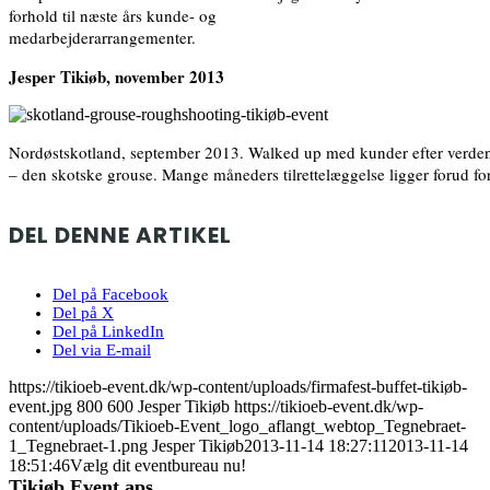
forhold til næste års kunde- og
medarbejderarrangementer.
Jesper Tikiøb, november 2013
Nordøstskotland, september 2013. Walked up med kunder efter verdens
– den skotske grouse. Mange måneders tilrettelæggelse ligger forud fo
DEL DENNE ARTIKEL
Del på Facebook
Del på X
Del på LinkedIn
Del via E-mail
https://tikioeb-event.dk/wp-content/uploads/firmafest-buffet-tikiøb-
event.jpg
800
600
Jesper Tikiøb
https://tikioeb-event.dk/wp-
content/uploads/Tikioeb-Event_logo_aflangt_webtop_Tegnebraet-
1_Tegnebraet-1.png
Jesper Tikiøb
2013-11-14 18:27:11
2013-11-14
18:51:46
Vælg dit eventbureau nu!
Tikiøb Event aps