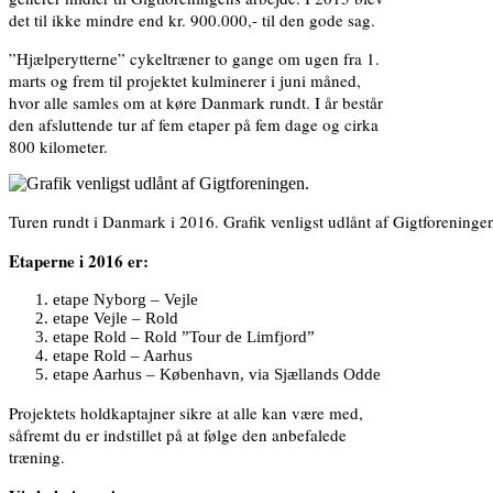
det til ikke mindre end kr. 900.000,- til den gode sag.
”Hjælperytterne” cykeltræner to gange om ugen fra 1.
marts og frem til projektet kulminerer i juni måned,
hvor alle samles om at køre Danmark rundt. I år består
den afsluttende tur af fem etaper på fem dage og cirka
800 kilometer.
Turen rundt i Danmark i 2016. Grafik venligst udlånt af Gigtforeninge
Etaperne i 2016 er:
etape Nyborg – Vejle
etape Vejle – Rold
etape Rold – Rold ”Tour de Limfjord”
etape Rold – Aarhus
etape Aarhus – København, via Sjællands Odde
Projektets holdkaptajner sikre at alle kan være med,
såfremt du er indstillet på at følge den anbefalede
træning.