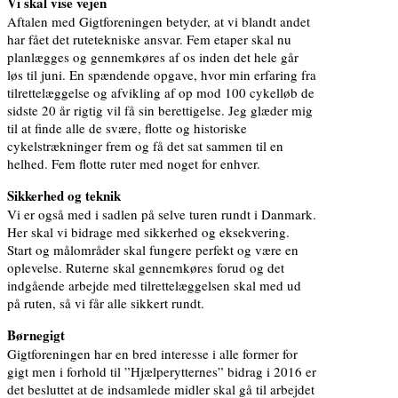
Vi skal vise vejen
Aftalen med Gigtforeningen betyder, at vi blandt andet
har fået det rutetekniske ansvar. Fem etaper skal nu
planlægges og gennemkøres af os inden det hele går
løs til juni. En spændende opgave, hvor min erfaring fra
tilrettelæggelse og afvikling af op mod 100 cykelløb de
sidste 20 år rigtig vil få sin berettigelse. Jeg glæder mig
til at finde alle de svære, flotte og historiske
cykelstrækninger frem og få det sat sammen til en
helhed. Fem flotte ruter med noget for enhver.
Sikkerhed og teknik
Vi er også med i sadlen på selve turen rundt i Danmark.
Her skal vi bidrage med sikkerhed og eksekvering.
Start og målområder skal fungere perfekt og være en
oplevelse. Ruterne skal gennemkøres forud og det
indgående arbejde med tilrettelæggelsen skal med ud
på ruten, så vi får alle sikkert rundt.
Børnegigt
Gigtforeningen har en bred interesse i alle former for
gigt men i forhold til ”Hjælperytternes” bidrag i 2016 er
det besluttet at de indsamlede midler skal gå til arbejdet