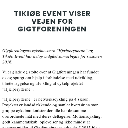
TIKIØB EVENT VISER
VEJEN FOR
GIGTFORENINGEN
Gigtforeningens cykelnetværk ”Hjælperytterne” og
Tikiøb Event har netop indgået samarbejde for sæsonen
2016.
Vi er glade og stolte over at Gigtforeningen har fundet
os og spurgt om hjælp i forbindelse med udvikling,
tilrettelæggelse og afvikling af cykelprojektet
”Hjælperytterne”.
”Hjælperytterne” er netværkscykling på 4 sæson.
Projektet er landsdækkende og samler hvert år en stor
gruppe cykelmotionister der alle har de samme
overordnede mål med deres deltagelse. Motionscykling,
godt kammeratskab, oplevelser og ikke mindst at
generer midler til Gigtforeningens arbejde. I 2015 blev