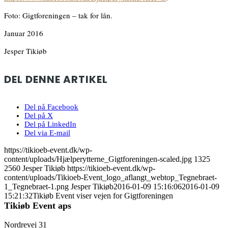
Foto: Gigtforeningen – tak for lån.
Januar 2016
Jesper Tikiøb
DEL DENNE ARTIKEL
Del på Facebook
Del på X
Del på LinkedIn
Del via E-mail
https://tikioeb-event.dk/wp-
content/uploads/Hjælperytterne_Gigtforeningen-scaled.jpg
1325
2560
Jesper Tikiøb
https://tikioeb-event.dk/wp-
content/uploads/Tikioeb-Event_logo_aflangt_webtop_Tegnebraet-
1_Tegnebraet-1.png
Jesper Tikiøb
2016-01-09 15:16:06
2016-01-09
15:21:32
Tikiøb Event viser vejen for Gigtforeningen
Tikiøb Event aps
Nordrevej 31