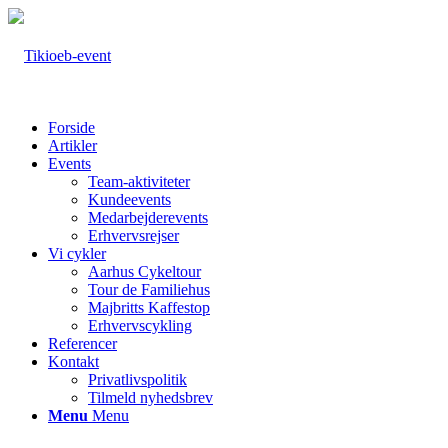
Forside
Artikler
Events
Team-aktiviteter
Kundeevents
Medarbejderevents
Erhvervsrejser
Vi cykler
Aarhus Cykeltour
Tour de Familiehus
Majbritts Kaffestop
Erhvervscykling
Referencer
Kontakt
Privatlivspolitik
Tilmeld nyhedsbrev
Menu
Menu