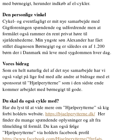
med børnegigt, herunder indkøb af el-cykler.
Den personlige vinkel
Cykel- og eventfagligt er mit nye samarbejde med
Gigtforeningen spændende og udfordrende men at
formålet også rammer én rent privat høre til
sjældenhederne. Min yngste søn Alexander har fået
stillet diagnosen Børnegigt og er således en af 1.200
børn der i Danmark må leve med sygdommen hver dag.
Vores bidrag
Som en helt naturlig del af det nye samarbejde har vi
også valgt på lige fod med alle andre at bidrage med et
sponsorat til ”Hjælperytterne” som i den sidste ende
kommer arbejdet med børnegigt til gode.
Du skal da også cykle med?
Har du lyst til at vide mere om ”Hjælperytterne” så kig
forbi holdets website.
https://hjaelperytterne.dk/
Her
finder du mange spændende oplysninger og alt fra
tilmelding til formål. Du kan også følge
”Hjælperytterne” via holdets facebook profil
https://www.facebook.com/Hjaelperytterne/?fref=ts
.