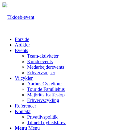
Forside
Artikler
Events
Team-aktiviteter
Kundeevents
Medarbejderevents
Erhvervsrejser
Vi cykler
Aarhus Cykeltour
Tour de Familiehus
Majbritts Kaffestop
Erhvervscykling
Referencer
Kontakt
Privatlivspolitik
Tilmeld nyhedsbrev
Menu
Menu