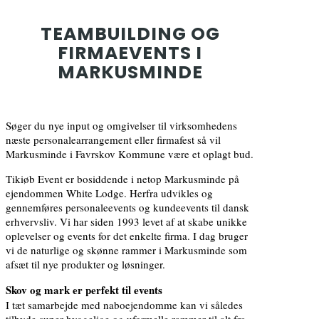
TEAMBUILDING OG
FIRMAEVENTS I
MARKUSMINDE
Søger du nye input og omgivelser til virksomhedens
næste personalearrangement eller firmafest så vil
Markusminde i Favrskov Kommune være et oplagt bud.
Tikiøb Event er bosiddende i netop Markusminde på
ejendommen White Lodge. Herfra udvikles og
gennemføres personaleevents og kundeevents til dansk
erhvervsliv. Vi har siden 1993 levet af at skabe unikke
oplevelser og events for det enkelte firma. I dag bruger
vi de naturlige og skønne rammer i Markusminde som
afsæt til nye produkter og løsninger.
Skov og mark er perfekt til events
I tæt samarbejde med naboejendomme kan vi således
tilbyde super hyggelige og uformelle rammer til alt fra