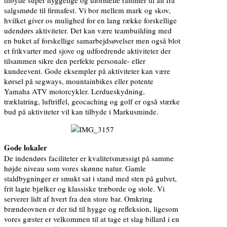
salgsmøde til firmafest. Vi bor mellem mark og skov,
hvilket giver os mulighed for en lang række forskellige
udendørs aktiviteter. Det kan være teambuilding med
en buket af forskellige samarbejdsøvelser men også blot
et frikvarter med sjove og udfordrende aktiviteter der
tilsammen sikre den perfekte personale- eller
kundeevent. Gode eksempler på aktiviteter kan være
kørsel på segways, mountainbikes eller potente
Yamaha ATV motorcykler. Lerdueskydning,
træklatring, luftriffel, geocaching og golf er også stærke
bud på aktiviteter vil kan tilbyde i Markusminde.
Gode lokaler
De indendørs faciliteter er kvalitetsmæssigt på samme
højde niveau som vores skønne natur. Gamle
staldbygninger er smukt sat i stand med sten på gulvet,
frit lagte bjælker og klassiske træborde og stole. Vi
serverer lidt af hvert fra den store bar. Omkring
brændeovnen er der tid til hygge og refleksion, ligesom
vores gæster er velkommen til at tage et slag billard i en