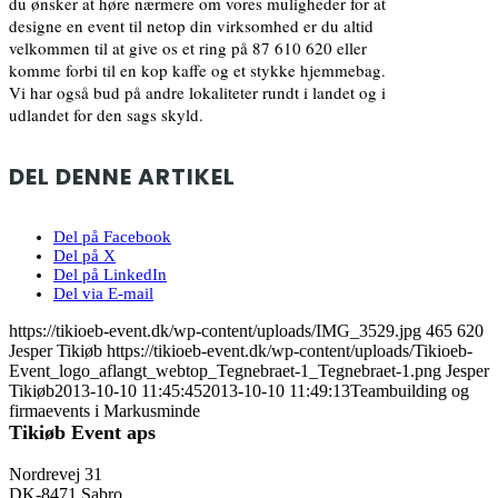
du ønsker at høre nærmere om vores muligheder for at
designe en event til netop din virksomhed er du altid
velkommen til at give os et ring på 87 610 620 eller
komme forbi til en kop kaffe og et stykke hjemmebag.
Vi har også bud på andre lokaliteter rundt i landet og i
udlandet for den sags skyld.
DEL DENNE ARTIKEL
Del på Facebook
Del på X
Del på LinkedIn
Del via E-mail
https://tikioeb-event.dk/wp-content/uploads/IMG_3529.jpg
465
620
Jesper Tikiøb
https://tikioeb-event.dk/wp-content/uploads/Tikioeb-
Event_logo_aflangt_webtop_Tegnebraet-1_Tegnebraet-1.png
Jesper
Tikiøb
2013-10-10 11:45:45
2013-10-10 11:49:13
Teambuilding og
firmaevents i Markusminde
Tikiøb Event aps
Nordrevej 31
DK-8471 Sabro