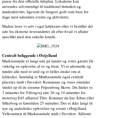
pause fra den officielle tidsplan. Lokalerne kan
anvendes selvstændigt til traditionel firmafest og
mødeaktivitet, ligesom de fungere godt som base for
dage med udendørs events og aktiviteter.
Maden laver vi selv i eget køkkenet eller vi bestiller det
ude fra eksterne leverandører alt efter hvad vi aftaler
specifikt med den enkelte kunde.
Centralt beliggende i Østjylland
Markusminde er langt ude på landet og vores gæster får
virkelig en oplevelse af ro og frem. Vi er uformelle og
møder alle med et smil og et fælles ønske om at
lykkedes. Samtidig er Markusminde også centralt
placeres midt i Favrskov Kommune og vores områder
støder op til de enorme Frijsenborg Skove. Du finder os
3 minutter fra Viborgvej rute 26 og 10 minutter fra
motorvej E45 afkørsel Tilst. Kommer du har Århus eller
Silkeborg er køretiden 25 minutter. Der er ikke langt til
nye og anderledes oplevelser og events i Østjylland.
Velkommen til Markusminde midt i Favrskov. Såfremt