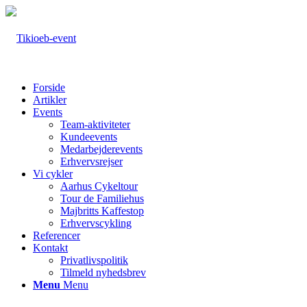
Forside
Artikler
Events
Team-aktiviteter
Kundeevents
Medarbejderevents
Erhvervsrejser
Vi cykler
Aarhus Cykeltour
Tour de Familiehus
Majbritts Kaffestop
Erhvervscykling
Referencer
Kontakt
Privatlivspolitik
Tilmeld nyhedsbrev
Menu
Menu