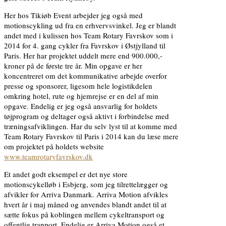
Her hos Tikiøb Event arbejder jeg også med
motionscykling ud fra en erhvervsvinkel. Jeg er blandt
andet med i kulissen hos Team Rotary Favrskov som i
2014 for 4. gang cykler fra Favrskov i Østjylland til
Paris. Her har projektet uddelt mere end 900.000,-
kroner på de første tre år. Min opgave er her
koncentreret om det kommunikative arbejde overfor
presse og sponsorer, ligesom hele logistikdelen
omkring hotel, rute og hjemrejse er en del af min
opgave. Endelig er jeg også ansvarlig for holdets
tøjprogram og deltager også aktivt i forbindelse med
træningsafviklingen. Har du selv lyst til at komme med
Team Rotary Favrskov til Paris i 2014 kan du læse mere
om projektet på holdets website
www.teamrotaryfavrskov.dk
Et andet godt eksempel er det nye store
motionscykelløb i Esbjerg, som jeg tilrettelægger og
afvikler for Arriva Danmark. Arriva Motion afvikles
hvert år i maj måned og anvendes blandt andet til at
sætte fokus på koblingen mellem cykeltransport og
offentlig tranport. Endelig er Arriva Motion også et