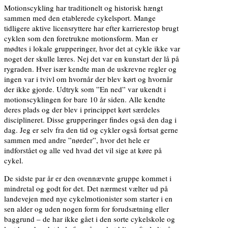
Motionscykling har traditionelt og historisk hængt
sammen med den etablerede cykelsport. Mange
tidligere aktive licensryttere har efter karrierestop brugt
cyklen som den foretrukne motionsform. Man er
mødtes i lokale grupperinger, hvor det at cykle ikke var
noget der skulle læres. Nej det var en kunstart der lå på
rygraden. Hver især kendte man de uskrevne regler og
ingen var i tvivl om hvornår der blev kørt og hvornår
der ikke gjorde. Udtryk som ”En ned” var ukendt i
motionscyklingen for bare 10 år siden. Alle kendte
deres plads og der blev i princippet kørt særdeles
disciplineret. Disse grupperinger findes også den dag i
dag. Jeg er selv fra den tid og cykler også fortsat gerne
sammen med andre ”nørder”, hvor det hele er
indforstået og alle ved hvad det vil sige at køre på
cykel.
De sidste par år er den ovennævnte gruppe kommet i
mindretal og godt for det. Det nærmest vælter ud på
landevejen med nye cykelmotionister som starter i en
sen alder og uden nogen form for forudsætning eller
baggrund – de har ikke gået i den sorte cykelskole og