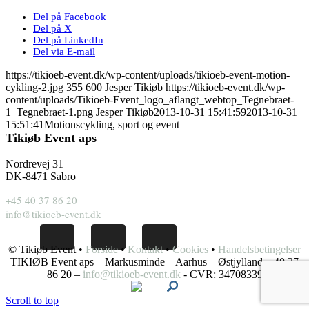
Del på Facebook
Del på X
Del på LinkedIn
Del via E-mail
https://tikioeb-event.dk/wp-content/uploads/tikioeb-event-motion-
cykling-2.jpg
355
600
Jesper Tikiøb
https://tikioeb-event.dk/wp-
content/uploads/Tikioeb-Event_logo_aflangt_webtop_Tegnebraet-
1_Tegnebraet-1.png
Jesper Tikiøb
2013-10-31 15:41:59
2013-10-31
15:51:41
Motionscykling, sport og event
Tikiøb Event aps
Nordrevej 31
DK-8471 Sabro
+45 40 37 86 20
info@tikioeb-event.dk
© Tikiøb Event •
Forside
•
Kontakt
•
Cookies
•
Handelsbetingelser
TIKIØB Event aps – Markusminde – Aarhus – Østjylland – 40 37
86 20 –
info@tikioeb-event.dk
- CVR: 34708339
Scroll to top