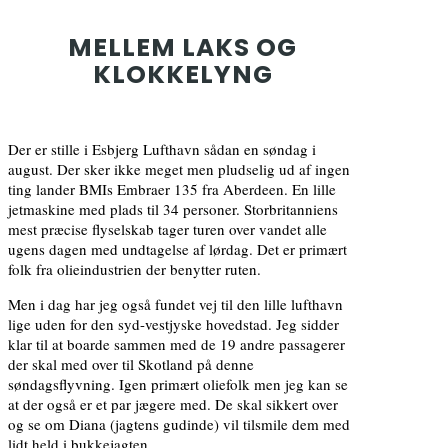
MELLEM LAKS OG
KLOKKELYNG
Der er stille i Esbjerg Lufthavn sådan en søndag i
august. Der sker ikke meget men pludselig ud af ingen
ting lander BMIs Embraer 135 fra Aberdeen. En lille
jetmaskine med plads til 34 personer. Storbritanniens
mest præcise flyselskab tager turen over vandet alle
ugens dagen med undtagelse af lørdag. Det er primært
folk fra olieindustrien der benytter ruten.
Men i dag har jeg også fundet vej til den lille lufthavn
lige uden for den syd-vestjyske hovedstad. Jeg sidder
klar til at boarde sammen med de 19 andre passagerer
der skal med over til Skotland på denne
søndagsflyvning. Igen primært oliefolk men jeg kan se
at der også er et par jægere med. De skal sikkert over
og se om Diana (jagtens gudinde) vil tilsmile dem med
lidt held i bukkejagten.