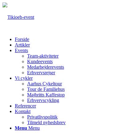
Forside
Artikler
Events
Team-aktiviteter
Kundeevents
Medarbejderevents
Erhvervsrejser
Vi cykler
Aarhus Cykeltour
Tour de Familiehus
Majbritts Kaffestop
Erhvervscykling
Referencer
Kontakt
Privatlivspolitik
Tilmeld nyhedsbrev
Menu
Menu