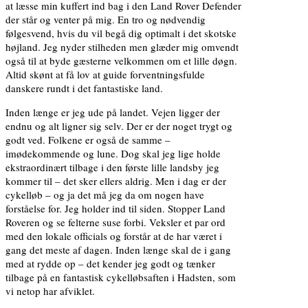
at læsse min kuffert ind bag i den Land Rover Defender
der står og venter på mig. En tro og nødvendig
følgesvend, hvis du vil begå dig optimalt i det skotske
højland. Jeg nyder stilheden men glæder mig omvendt
også til at byde gæsterne velkommen om et lille døgn.
Altid skønt at få lov at guide forventningsfulde
danskere rundt i det fantastiske land.
Inden længe er jeg ude på landet. Vejen ligger der
endnu og alt ligner sig selv. Der er der noget trygt og
godt ved. Folkene er også de samme –
imødekommende og lune. Dog skal jeg lige holde
ekstraordinært tilbage i den første lille landsby jeg
kommer til – det sker ellers aldrig. Men i dag er der
cykelløb – og ja det må jeg da om nogen have
forståelse for. Jeg holder ind til siden. Stopper Land
Roveren og se felterne suse forbi. Veksler et par ord
med den lokale officials og forstår at de har været i
gang det meste af dagen. Inden længe skal de i gang
med at rydde op – det kender jeg godt og tænker
tilbage på en fantastisk cykelløbsaften i Hadsten, som
vi netop har afviklet.