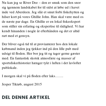
Nu kan jeg se River Dee – den er smuk som den snor
sig igennem landskabet for til sidst at løbe ud i havet
inde ved Aberdeen. Jeg slår et smut forbi fiskehytten og
hilser kort på vores Ghillie John. Han skal være med os
de næste par dage. En Ghillie er en lokal fiskeekspert
som stiller sin erfaring og ekspertise til rådighed. Vi har
kendt hinanden i nogle år efterhånden og det er altid
rart med et gensyn.
Der bliver også tid til at provianterer hos den lokale
købmand inden jeg tjekker ind på den lille pub med
udsigt til floden. Her bor jeg tit og tager gerne gæster
med. En fantastisk skotsk atmosfære og masser af
sportsfiskerhistorier hænger tykt i luften i det lavloftet
publokale.
I morgen skal vi på floden efter laks…….
Jesper Tikiøb, august 2015
DEL DENNE ARTIKEL