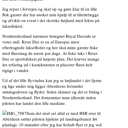
Jeg rejser i forvejen og skal op og gøre klar til en lille
flok gæster der har ønsket min hjælp til at tilrettelægge
og afvikle en event i det skotske højland med fokus på
laksefiskeri.
Nordøstskotland nærmere betegnet Royal Deeside er
vores mål. River Dee er en af Europas mest
eftertragtede laksefloder og her skal mine gæster fiske
med fluestang de næste par dage. At fiske laks i River
Dee er sportsfiskeri på højeste plan. Det kræver mange
års erfaring ud i kastekunsten at placerer fluen helt
rigtigt i vandet.
Ud af det lille flyvindue kan jeg se højlandet i det fjerne
og lige under mig ligger Aberdeens forstæder
søndagsdoven og flyder. Solen skinner og det er fridag i
Nordøstskotland. Det fornemmer man allerede inden
piloten har landet den lille maskine.
Som det stort set altid er med BMI over til
Aberdeen sætter piloten hjulene på landingsbanen før
planlagt. 10 minutter efter jeg har forladt flyet er jeg ved