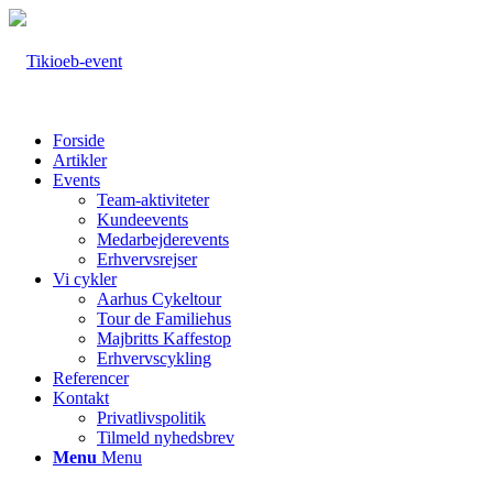
Forside
Artikler
Events
Team-aktiviteter
Kundeevents
Medarbejderevents
Erhvervsrejser
Vi cykler
Aarhus Cykeltour
Tour de Familiehus
Majbritts Kaffestop
Erhvervscykling
Referencer
Kontakt
Privatlivspolitik
Tilmeld nyhedsbrev
Menu
Menu