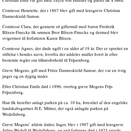
Christian Emil var gift med Thyra von Haffner og parret fik 4 børn:
Comtesse Henriette, der i 1867 blev gift med lensgreve Christian
Danneskiold-Samsø.
Comtesse Clara, der gennem sit giftermål med baron Frederik
Blixen-Finecke fik sønnen Bror Blixen-Finecke og dermed blev
svigermor til forfatteren Karen Blixen.
Comtesse Agnes, der døde ugift i en alder af 19 år. Der er oprettet en
stiftelse i hendes navn, hvorfra der uddeles midler hvert år efter
bestemte regler om tilhørsforhold til Frijsenborg.
Greve Mogens, gift med Fritze Danneskiold-Samsø, der var en ivrig
jæger og en dygtig maler.
Efter Christian Emils død i 1896, overtog greve Mogens Frijs
Frijsenborg.
Han fik herefter anlagt parken på ca. 10 ha, forestået af den engelske
landskabsgartner H.E. Milner, der også anlagde parken på
Wedellsborg.
Greve Mogens’ ældste datter, Inger, blev i 1907 gift med lensgreve
Julius Wedell til Wedellsborg, og ved faderens død i 1923 arvede