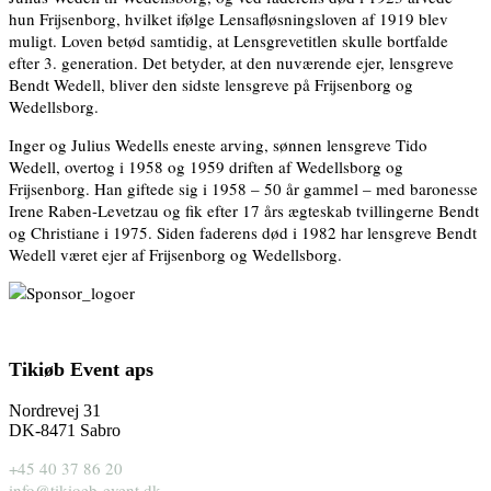
hun Frijsenborg, hvilket ifølge Lensafløsningsloven af 1919 blev
muligt. Loven betød samtidig, at Lensgrevetitlen skulle bortfalde
efter 3. generation. Det betyder, at den nuværende ejer, lensgreve
Bendt Wedell, bliver den sidste lensgreve på Frijsenborg og
Wedellsborg.
Inger og Julius Wedells eneste arving, sønnen lensgreve Tido
Wedell, overtog i 1958 og 1959 driften af Wedellsborg og
Frijsenborg. Han giftede sig i 1958 – 50 år gammel – med baronesse
Irene Raben-Levetzau og fik efter 17 års ægteskab tvillingerne Bendt
og Christiane i 1975. Siden faderens død i 1982 har lensgreve Bendt
Wedell været ejer af Frijsenborg og Wedellsborg.
Tikiøb Event aps
Nordrevej 31
DK-8471 Sabro
+45 40 37 86 20
info@tikioeb-event.dk