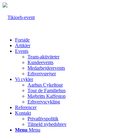
Forside
Artikler
Events
Team-aktiviteter
Kundeevents
Medarbejderevents
Erhvervsrejser
Vi cykler
Aarhus Cykeltour
Tour de Familiehus
Majbritts Kaffestop
Erhvervscykling
Referencer
Kontakt
Privatlivspolitik
Tilmeld nyhedsbrev
Menu
Menu