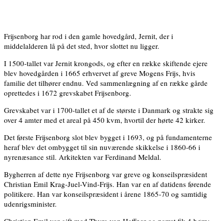
Frijsenborg har rod i den gamle hovedgård, Jernit, der i
middelalderen lå på det sted, hvor slottet nu ligger.
I 1500-tallet var Jernit krongods, og efter en række skiftende ejere
blev hovedgården i 1665 erhvervet af greve Mogens Frijs, hvis
familie det tilhører endnu. Ved sammenlægning af en række gårde
oprettedes i 1672 grevskabet Frijsenborg.
Grevskabet var i 1700-tallet et af de største i Danmark og strakte sig
over 4 amter med et areal på 450 kvm, hvortil der hørte 42 kirker.
Det første Frijsenborg slot blev bygget i 1693, og på fundamenterne
heraf blev det ombygget til sin nuværende skikkelse i 1860-66 i
nyrenæsance stil. Arkitekten var Ferdinand Meldal.
Bygherren af dette nye Frijsenborg var greve og konseilspræsident
Christian Emil Krag-Juel-Vind-Frijs. Han var en af datidens førende
politikere. Han var konseilspræsident i årene 1865-70 og samtidig
udenrigsminister.