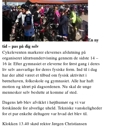
En ny
tid – pas på dig selv
Cykeleventen markerer elevernes afslutning på
organiseret idrætsundervisning gennem de sidste 14 –
16 år. Efter gymnasiet er eleverne for først gang i deres
liv selv ansvarlige for deres fysiske form. Ind til i dag
har der altid været et tilbud om fysisk aktivitet i
børnehaven, folkeskole og gymnasiet. Alle har haft
motion og idræt på dagsordenen. Nu skal de unge
mennesker selv beslutte at komme af sted.
Dagens løb blev afviklet i højthumør og vi var
forskånede for alvorlige uheld. Tekniske vanskeligheder
for et par enkelte deltagere var hvad det blev til.
Klokken 13.40 skød rektor Jørgen Christiansen