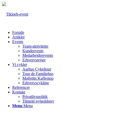
Forside
Artikler
Events
Team-aktiviteter
Kundeevents
Medarbejderevents
Erhvervsrejser
Vi cykler
Aarhus Cykeltour
Tour de Familiehus
Majbritts Kaffestop
Erhvervscykling
Referencer
Kontakt
Privatlivspolitik
Tilmeld nyhedsbrev
Menu
Menu