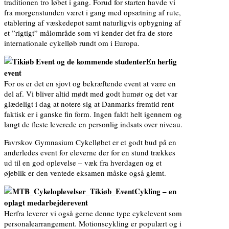
traditionen tro løbet i gang. Forud for starten havde vi
fra morgenstunden været i gang med opsætning af rute,
etablering af væskedepot samt naturligvis opbygning af
et ”rigtigt” målområde som vi kender det fra de store
internationale cykelløb rundt om i Europa.
En herlig
event
For os er det en sjovt og bekræftende event at være en
del af. Vi bliver altid mødt med godt humør og det var
glædeligt i dag at notere sig at Danmarks fremtid rent
faktisk er i ganske fin form. Ingen faldt helt igennem og
langt de fleste leverede en personlig indsats over niveau.
Favrskov Gymnasium Cykelløbet er et godt bud på en
anderledes event for eleverne der for en stund trækkes
ud til en god oplevelse – væk fra hverdagen og et
øjeblik er den ventede eksamen måske også glemt.
Cykling – en
oplagt medarbejderevent
Herfra leverer vi også gerne denne type cykelevent som
personalearrangement. Motionscykling er populært og i