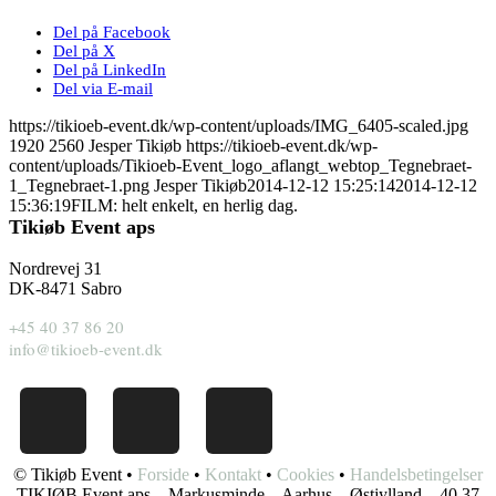
Del på Facebook
Del på X
Del på LinkedIn
Del via E-mail
https://tikioeb-event.dk/wp-content/uploads/IMG_6405-scaled.jpg
1920
2560
Jesper Tikiøb
https://tikioeb-event.dk/wp-
content/uploads/Tikioeb-Event_logo_aflangt_webtop_Tegnebraet-
1_Tegnebraet-1.png
Jesper Tikiøb
2014-12-12 15:25:14
2014-12-12
15:36:19
FILM: helt enkelt, en herlig dag.
Tikiøb Event aps
Nordrevej 31
DK-8471 Sabro
+45 40 37 86 20
info@tikioeb-event.dk
© Tikiøb Event •
Forside
•
Kontakt
•
Cookies
•
Handelsbetingelser
TIKIØB Event aps – Markusminde – Aarhus – Østjylland – 40 37