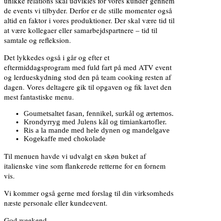
unikke relations skal udvikles for vores kunder gennem
de events vi tilbyder. Derfor er de stille momenter også
altid en faktor i vores produktioner. Der skal være tid til
at være kollegaer eller samarbejdspartnere – tid til
samtale og refleksion.
Det lykkedes også i går og efter et
eftermiddagsprogram med fuld fart på med ATV event
og lerdueskydning stod den på team cooking resten af
dagen. Vores deltagere gik til opgaven og fik lavet den
mest fantastiske menu.
Goumetsaltet fasan, fennikel, surkål og ærtemos.
Krondyrryg med Julens kål og timiankartofler.
Ris a la mande med hele dynen og mandelgave
Kogekaffe med chokolade
Til menuen havde vi udvalgt en skøn buket af
italienske vine som flankerede retterne for en fornem
vis.
Vi kommer også gerne med forslag til din virksomheds
næste personale eller kundeevent.
God weekend.