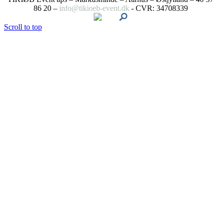
86 20 –
info@tikioeb-event.dk
- CVR: 34708339
Scroll to top