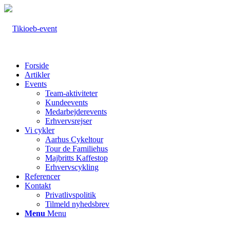
Forside
Artikler
Events
Team-aktiviteter
Kundeevents
Medarbejderevents
Erhvervsrejser
Vi cykler
Aarhus Cykeltour
Tour de Familiehus
Majbritts Kaffestop
Erhvervscykling
Referencer
Kontakt
Privatlivspolitik
Tilmeld nyhedsbrev
Menu
Menu