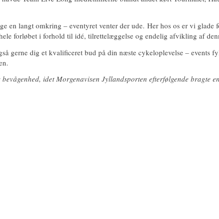
e en langt omkring – eventyret venter der ude. Her hos os er vi glade fo
e forløbet i forhold til idé, tilrettelæggelse og endelig afvikling af de
så gerne dig et kvalificeret bud på din næste cykeloplevelse – events f
en.
s bevågenhed, idet Morgenavisen Jyllandsporten efterfølgende bragte en