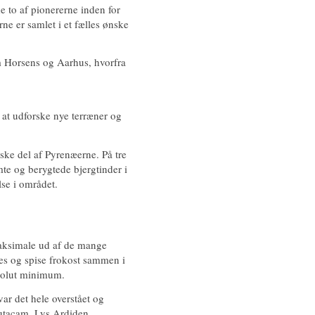
 to af pionererne inden for
e er samlet i et fælles ønske
m Horsens og Aarhus, hvorfra
 at udforske nye terræner og
nske del af Pyrenæerne. På tre
mte og berygtede bjergtinder i
se i området.
 maksimale ud af de mange
des og spise frokost sammen i
bsolut minimum.
ar det hele overstået og
utacam, Lys Ardiden,