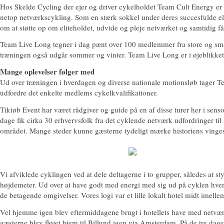
Hos Skelde Cycling der ejer og driver cykelholdet Team Cult Energy er 
netop netværkscykling. Som en stærk sokkel under deres succesfulde el
om at støtte op om eliteholdet, udvide og pleje netværket og samtidig f
Team Live Long tegner i dag pænt over 100 medlemmer fra store og små
træningen også udgår sommer og vinter. Team Live Long er i øjeblikke
Mange oplevelser følger med
Ud over træningen i hverdagen og diverse nationale motionsløb tager Team
udfordre det enkelte medlems cykelkvalifikationer.
Tikiøb Event har været rådgiver og guide på en af disse turer her i sens
dage fik cirka 30 erhvervsfolk fra det cyklende netværk udfordringer til s
området. Mange steder kunne gæsterne tydeligt mærke historiens vingesus
Vi afviklede cyklingen ved at dele deltagerne i to grupper, således at 
højdemeter. Ud over at have godt med energi med sig ud på cyklen hver 
de betagende omgivelser. Vores logi var et lille lokalt hotel midt imell
Vel hjemme igen blev eftermiddagene brugt i hotellets have med netværk
gæsterne blev fløjet hjem til Billund igen via Amsterdam. På de tre 