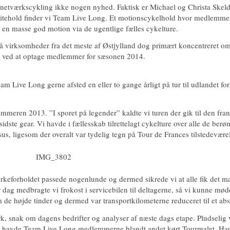
netværkscykling ikke nogen nyhed. Faktisk er Michael og Christa Skelde
itehold finder vi Team Live Long. Et motionscykelhold hvor medlemmern
å en masse god motion via de ugentlige fælles cykelture.
 virksomheder fra det meste af Østjylland dog primært koncentreret o
t ved at optage medlemmer for sæsonen 2014.
 Live Long gerne afsted en eller to gange årligt på tur til udlandet for
ommeren 2013. ”I sporet på legender” kaldte vi turen der gik til den fra
idste gear. Vi havde i fællesskab tilrettelagt cykelture over alle de berø
, ligesom der overalt var tydelig tegn på Tour de Frances tilstedeværel
styrkeforholdet passede nogenlunde og dermed sikrede vi at alle fik det
dag medbragte vi frokost i servicebilen til deltagerne, så vi kunne mø
em de højde tinder og dermed var transportkilometerne reduceret til et a
, snak om dagens bedrifter og analyser af næste dags etape. Pludselig v
dage havde Team Live Long medlemmerne blandt andet kørt Tourmalet, Ha