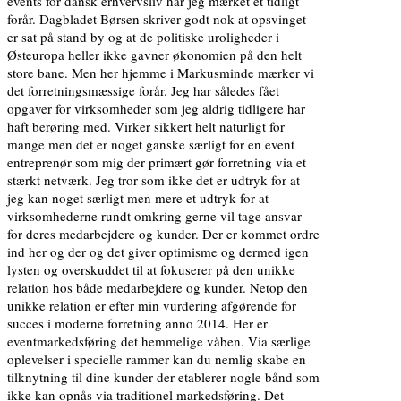
events for dansk erhvervsliv har jeg mærket et tidligt
forår. Dagbladet Børsen skriver godt nok at opsvinget
er sat på stand by og at de politiske uroligheder i
Østeuropa heller ikke gavner økonomien på den helt
store bane. Men her hjemme i Markusminde mærker vi
det forretningsmæssige forår. Jeg har således fået
opgaver for virksomheder som jeg aldrig tidligere har
haft berøring med. Virker sikkert helt naturligt for
mange men det er noget ganske særligt for en event
entreprenør som mig der primært gør forretning via et
stærkt netværk. Jeg tror som ikke det er udtryk for at
jeg kan noget særligt men mere et udtryk for at
virksomhederne rundt omkring gerne vil tage ansvar
for deres medarbejdere og kunder. Der er kommet ordre
ind her og der og det giver optimisme og dermed igen
lysten og overskuddet til at fokuserer på den unikke
relation hos både medarbejdere og kunder. Netop den
unikke relation er efter min vurdering afgørende for
succes i moderne forretning anno 2014. Her er
eventmarkedsføring det hemmelige våben. Via særlige
oplevelser i specielle rammer kan du nemlig skabe en
tilknytning til dine kunder der etablerer nogle bånd som
ikke kan opnås via traditionel markedsføring. Det