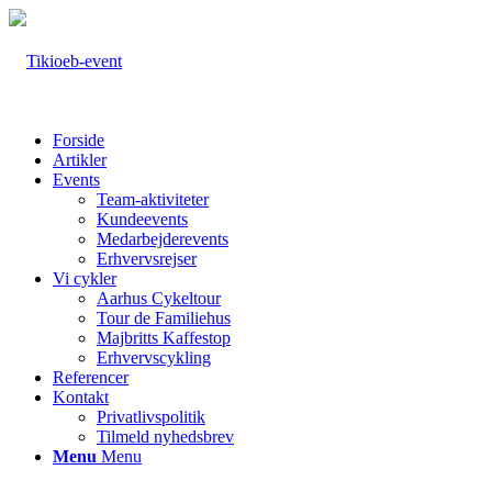
Forside
Artikler
Events
Team-aktiviteter
Kundeevents
Medarbejderevents
Erhvervsrejser
Vi cykler
Aarhus Cykeltour
Tour de Familiehus
Majbritts Kaffestop
Erhvervscykling
Referencer
Kontakt
Privatlivspolitik
Tilmeld nyhedsbrev
Menu
Menu