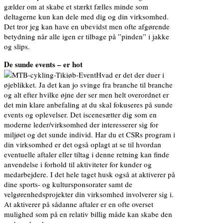
gælder om at skabe et stærkt fælles minde som
deltagerne kun kan dele med dig og din virksomhed.
Det tror jeg kan have en ubevidst men ofte afgørende
betydning når alle igen er tilbage på ”pinden” i jakke
og slips.
De sunde events – er hot
Hvad er det der duer i
øjeblikket. Ja det kan jo svinge fra branche til branche
og alt efter hvilke øjne der ser men helt overordnet er
det min klare anbefaling at du skal fokuseres på sunde
events og oplevelser. Det iscenesætter dig som en
moderne leder/virksomhed der interesserer sig for
miljøet og det sunde individ. Har du et CSRs program i
din virksomhed er det også oplagt at se til hvordan
eventuelle aftaler eller tiltag i denne retning kan finde
anvendelse i forhold til aktiviteter for kunder og
medarbejdere. I det hele taget husk også at aktiverer på
dine sports- og kultursponsorater samt de
velgørenhedsprojekter din virksomhed involverer sig i.
At aktiverer på sådanne aftaler er en ofte overset
mulighed som på en relativ billig måde kan skabe den