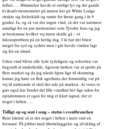
luften….. Himmelen havde et særligt lys og det gamle
kviksølvstermometer på muren her på White Lodge
strakte sig forårskådt og ramte for første gang i år 9
grader. Ja, og så var der ingen vind, så det var nærmest
umuligt for en par motionister som Tyroler Jens og jeg
at bestemme hvilket vej turen skulle gå – et
luksusproblem på en herlig dag. I år har det blæst
meget fra syd og sydøst men i går havde vinden lagt
sig for en stund.
Uden vind bliver alle lyde tydeligere og solsorten var
begyndt at underholde, ligesom lærken var at spotte på
flere marker og da jeg nåede hjem lige til skumring
kunne jeg høre en flok agerhøns der formentlig var på
vej til nattesæde et sted der ude på marken. At vores to
gæs også har fundet det lille vandhul her lige uden for
ejendommen er også for mig et klart signal, der er
noget i luften…..
Tidligt op og sent i seng – status i eventbranchen
Rent faktisk så er der noget i luften i mere end en
forstand. På jobbet med tilrettelæggelse og afvikling af