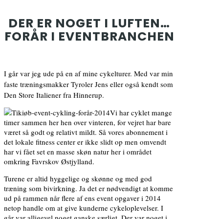
DER ER NOGET I LUFTEN…
FORÅR I EVENTBRANCHEN
I går var jeg ude på en af mine cykelturer. Med var min
faste træningsmakker Tyroler Jens eller også kendt som
Den Store Italiener fra Hinnerup.
Vi har cyklet mange
timer sammen her hen over vinteren, for vejret har bare
været så godt og relativt mildt. Så vores abonnement i
det lokale fitness center er ikke slidt op men omvendt
har vi fået set en masse skøn natur her i området
omkring Favrskov Østjylland.
Turene er altid hyggelige og skønne og med god
træning som bivirkning. Ja det er nødvendigt at komme
ud på rammen når flere af ens event opgaver i 2014
netop handle om at give kunderne cykeloplevelser. I
går var alligevel noget ganske særligt. Der var noget i