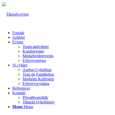
Forside
Artikler
Events
Team-aktiviteter
Kundeevents
Medarbejderevents
Erhvervsrejser
Vi cykler
Aarhus Cykeltour
Tour de Familiehus
Majbritts Kaffestop
Erhvervscykling
Referencer
Kontakt
Privatlivspolitik
Tilmeld nyhedsbrev
Menu
Menu