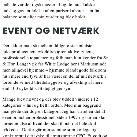
ballade var der også masser af og de musikalske
indslag gav en følelse af en pariser kabaret – en fin
balance som efter min vurdering blev holdt.
EVENT OG NETVÆRK
Der sidder man så mellem tidligere statsminister,
juiceproducenter, cykeldirektører, aktive ryttere,
professionelle topatleter, og folk man kun kender fra Se
& Hør. Langt væk fra White Lodge her i Markusminde
men alligevel hjemme – hjemme blandt gode folk som
nu i mere end tyve år har været en del af mit netværk i
forbindelse med tilrettelæggelse og afvikling af mere
end 100 cykelløb. Et dejligt gensyn.
Mange blev nævnt og der blev uddelt vindere i 12
kategorier – fint og helt i orden. Med min baggrund
manglede der dog en kategori. Jeg har været en del af
eventbranchen professionelt siden 1997 og har en klar
fornemmelse af hvad der skal til når det hele skal
lykkedes. Derfor går min stemme som kollega og
konkurrent i det jyske til arrangørerne CEC. Et godt og