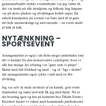
gennemarbejdet stykke eventarbejde var jeg vidne til,
der var tænkt på alle detaljerne og folkene bag linjerne
var på deres pladser og afviklingen forløb super. En
enkelt kunstpause på scenen var bare med til at gøre
det hele menneskeligt og nærværende – en event skabt
af folk til folk.
NYTÆNKNING –
SPORTSEVENT
Arrangementet er også i sin form meget anderledes end
det vi kender fra den konservative cykelsport, hvor vi
alle har mange års erfaring i at ”gøre som vi plejer”.
Skønt med lidt friskhed og mod – og så ”lige i skabet”
når arrangementet også cykler i mål med en flot
afvikling.
Jeg var selv til stede inviteret af en kunde, god event
inspiration og super netværk fik jeg med hjem. Nu er
det hverdag igen og her på kontoret hos Tikiøb Event i
Favrskov haster vi videre med kommende julefrokoster
for eventkunder samt tilrettelæggelse af blandt andet