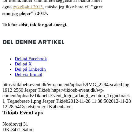
”gøre
egne
cykelløb i 2013
, måske jeg ikke bare vil
som jeg plejer” i 2013.
Tak for sidst, tak for god energi.
DEL DENNE ARTIKEL
Del på Facebook
Del på X
Del på LinkedIn
Del via E-mail
https://tikioeb-event.dk/wp-content/uploads/IMG_2294-scaled.jpg
1912
2560
Jesper Tikiøb
https://tikioeb-event.dk/wp-
content/uploads/Tikioeb-Event_logo_aflangt_webtop_Tegnebraet-
1_Tegnebraet-1.png
Jesper Tikiøb
2012-11-28 11:38:50
2012-11-28
12:28:54
Cykelstjerner i København
Tikiøb Event aps
Nordrevej 31
DK-8471 Sabro