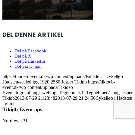
DEL DENNE ARTIKEL
Del på Facebook
Del på X
Del på LinkedIn
Del via E-mail
https://tikioeb-event.dk/wp-content/uploads/Billede-11-cykelløb-
Hadsten-scaled.jpg
1920
2560
Jesper Tikiøb
https://tikioeb-
event.dk/wp-content/uploads/Tikioeb-
Event_logo_aflangt_webtop_Tegnebraet-1_Tegnebraet-1.png
Jesper
Tikiøb
2013-07-29 21:23:48
2013-07-29 21:24:56
Cykelløb i Hadsten
i glimt
Tikiøb Event aps
Nordrevej 31
DK-8471 Sabro