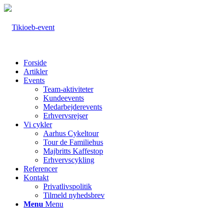
Forside
Artikler
Events
Team-aktiviteter
Kundeevents
Medarbejderevents
Erhvervsrejser
Vi cykler
Aarhus Cykeltour
Tour de Familiehus
Majbritts Kaffestop
Erhvervscykling
Referencer
Kontakt
Privatlivspolitik
Tilmeld nyhedsbrev
Menu
Menu